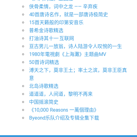
侠骨柔情，词中之龙 —— 辛弃疾
40首唐诗名作，就是一部唐诗极简史
15首天籁般的印第安音乐
普希金诗歌精选
打油诗其十一·互联网
亘古男儿一放翁，诗人陆游令人叹惋的一生
1980年電視劇《上海灘》主题曲MV
50首诗词精选
溥天之下，莫非王土；率土之滨，莫非王臣真
意
北岛诗歌精选
道道道，人间道，黎明不再来
中国摇滚简史
《10,000 Reasons 一萬個理由》
Byeond乐队介绍及专辑全集下载