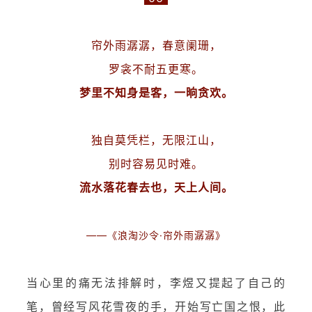
帘外雨潺潺，春意阑珊，
罗衾不耐五更寒。
梦里不知身是客，一晌贪欢。
独自莫凭栏，无限江山，
别时容易见时难。
流水落花春去也，天上人间。
——《浪淘沙令·帘外雨潺潺》
当心里的痛无法排解时，李煜又提起了自己的
笔，曾经写风花雪夜的手，开始写亡国之恨，此