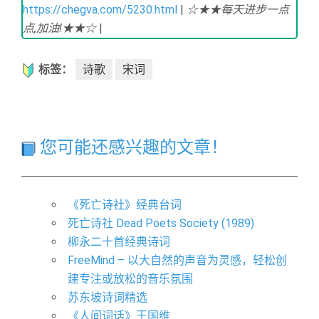
https://chegva.com/5230.html
|
☆★★每天进步一点
点,加油!★★☆
|
标签：
诗歌
宋词
您可能还感兴趣的文章！
《死亡诗社》经典台词
死亡诗社 Dead Poets Society (1989)
柳永二十首经典诗词
​FreeMind – 以大自然的声音为灵感，轻松创
建专注或放松的音乐氛围
苏东坡诗词精选
《人间词话》王国维