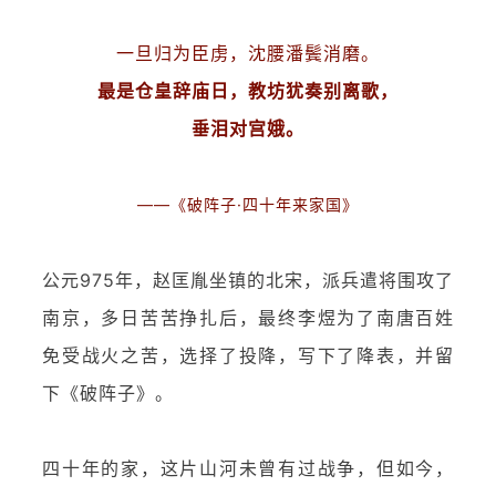
一旦归为臣虏，沈腰潘鬓消磨。
最是仓皇辞庙日，教坊犹奏别离歌，
垂泪对宫娥。
——《破阵子·四十年来家国》
公元975年，赵匡胤坐镇的北宋，派兵遣将围攻了
南京，多日苦苦挣扎后，最终李煜为了南唐百姓
免受战火之苦，选择了投降，写下了降表，并留
下《破阵子》。
四十年的家，这片山河未曾有过战争，但如今，