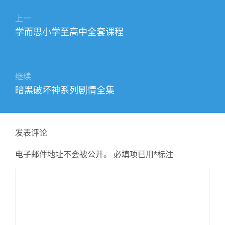
文
上一
章
上
学而思小学至高中全套课程
导
篇
航
文
章：
继续
下
暗黑破坏神系列剧情全集
篇
文
章：
发表评论
电子邮件地址不会被公开。
必填项已用
*
标注