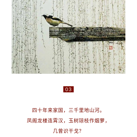
03
四十年来家国，三千里地山河。
凤阁龙楼连霄汉，玉树琼枝作烟萝，
几曾识干戈？