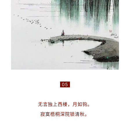
05
无言独上西楼，月如钩。
寂寞梧桐深院锁清秋。