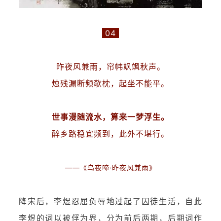
04
昨夜风兼雨，帘帏飒飒秋声。
烛残漏断频欹枕，起坐不能平。
世事漫随流水，算来一梦浮生。
醉乡路稳宜频到，此外不堪行。
——《乌夜啼·昨夜风兼雨》
降宋后，李煜忍屈负辱地过起了囚徒生活，自此
李煜的词以被俘为界，分为前后两期，后期词作