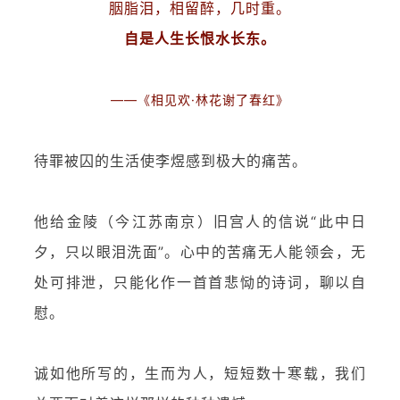
胭脂泪，相留醉，几时重。
自是人生长恨水长东。
——《相见欢·林花谢了春红》
待罪被囚的生活使李煜感到极大的痛苦。
他给金陵（今江苏南京）旧宫人的信说“此中日
夕，只以眼泪洗面”。心中的苦痛无人能领会，无
处可排泄，只能化作一首首悲恸的诗词，聊以自
慰。
诚如他所写的，生而为人，短短数十寒载，我们