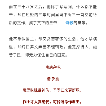
而在三十八岁之后，他除了写写词，什么都不能
干，却在短短的三年时间里留下近三十首空前绝
后的杰作，成了真正的皇帝——
诗歌
的皇帝
。
他不想做国主，却又贪恋奢侈的生活；他才华横
溢，却终日舞文弄墨不理朝政。他宽厚待人、施
善于民，却无力保住自己的国家。
南唐杂咏
清·郭麐
我思昧昧最神伤，予季归来更断肠。
作个才人真绝代，可怜薄命作君王。