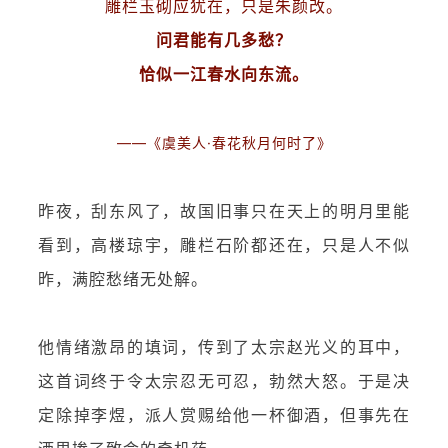
雕栏玉砌应犹在，只是朱颜改。
问君能有几多愁？
恰似一江春水向东流。
——《虞美人·春花秋月何时了》
昨夜，刮东风了，故国旧事只在天上的明月里能
看到，高楼琼宇，雕栏石阶都还在，只是人不似
昨，满腔愁绪无处解。
他情绪激昂的填词，传到了太宗赵光义的耳中，
这首词终于令太宗忍无可忍，勃然大怒。于是决
定除掉李煜，派人赏赐给他一杯御酒，但事先在