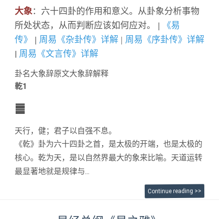
大象
：六十四卦的作用和意义。从卦象分析事物
所处状态，从而判断应该如何应对。
|
《易
传》
|
周易《杂卦传》详解
|
周易《序卦传》详解
周易《文言传》详解
|
卦名
大象辞原文
大象辞解释
乾1
䷀
天行，健；君子以自强不息。
《乾》卦为六十四卦之首，是太极的开端，也是太极的
核心。乾为天，是以自然界最大的象来比喻。天道运转
最显著地就是规律与...
Continue reading >>