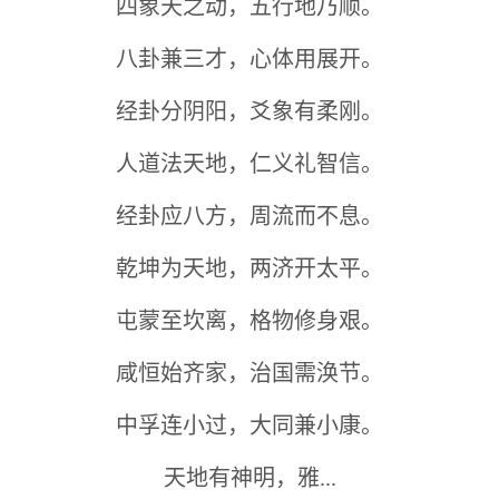
四象天之动，五行地乃顺。
八卦兼三才，心体用展开。
经卦分阴阳，爻象有柔刚。
人道法天地，仁义礼智信。
经卦应八方，周流而不息。
乾坤为天地，两济开太平。
屯蒙至坎离，格物修身艰。
咸恒始齐家，治国需涣节。
中孚连小过，大同兼小康。
天地有神明，雅...