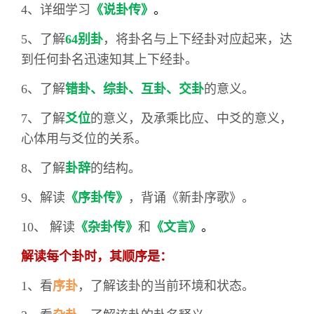
4、详细学习
《说卦传》
。
5、了解
64别卦
，将卦名与上下经卦对应起来，达
到任何卦名迅速知其上下经卦。
6、了解
错卦、综卦、互卦、交卦
的意义。
7、了解
爻位
的意义，及承乘比应、中爻的意义，
心体用与爻位的关系。
8、了解
卦辞
的结构。
9、解读
《序卦传》
，背诵《新卦序歌》。
10、 解读
《杂卦传》
和
《文言》
。
解读每个卦时，其顺序是：
1、看
序卦
，了解该卦的当前环境和状态。