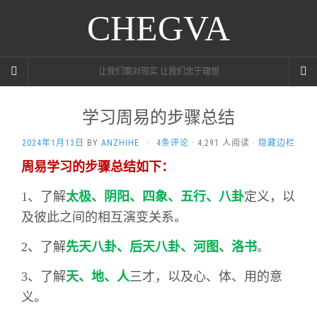
CHEGVA
让我们面对现实 让我们忠于理想
学习周易的步骤总结
2024年1月13日
BY
ANZHIHE
·
4条评论
· 4,291 人阅读 ·
隐藏边栏
周易学习的步骤总结如下：
1、了解
太极、阴阳、四象、五行、八卦
定义，以
及彼此之间的相互演变关系。
2、了解
先天八卦、后天八卦、河图、洛书
。
3、了解
天、地、人
三才，以
及心、体、用的意
义。