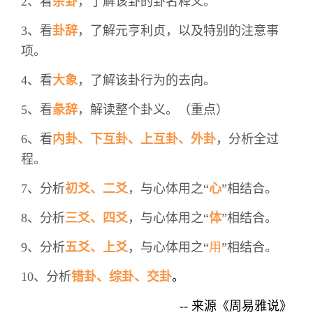
2、看
杂卦
，了解该卦的卦名释义。
3、看
卦辞
，了解元亨利贞，以及特别的注意事
项。
4、看
大象
，了解该卦行为的去向。
5、看
彖辞
，解读整个卦义。（重点）
6、看
内卦、下互卦、上互卦、外卦
，分析全过
程。
7、分析
初爻、二爻
，与心体用之“
心
”相结合。
8、分析
三爻、四爻
，与心体用之“
体
”相结合。
9、分析
五爻、上爻
，与心体用之“
用
”相结合。
10、分析
错卦、综卦、交卦
。
-- 来源《周易雅说》