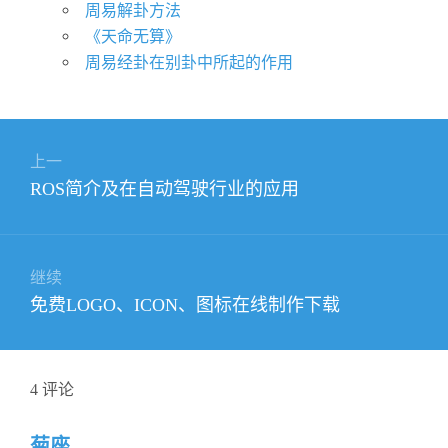
周易解卦方法
《天命无算》
周易经卦在别卦中所起的作用
文
上一
章
上
ROS简介及在自动驾驶行业的应用
导
篇
航
文
章：
继续
下
免费LOGO、ICON、图标在线制作下载
篇
文
章：
4
评论
菊座