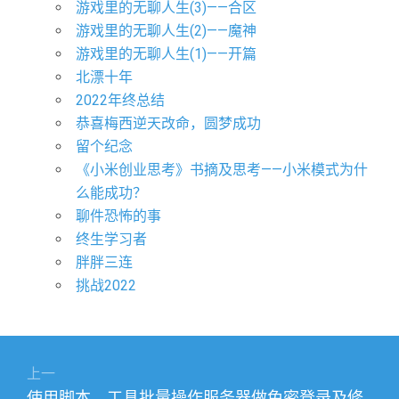
游戏里的无聊人生(3)——合区
游戏里的无聊人生(2)——魔神
游戏里的无聊人生(1)——开篇
北漂十年
2022年终总结
恭喜梅西逆天改命，圆梦成功
留个纪念
《小米创业思考》书摘及思考——小米模式为什
么能成功？
聊件恐怖的事
终生学习者
胖胖三连
挑战2022
文
上一
章
上
使用脚本、工具批量操作服务器做免密登录及修