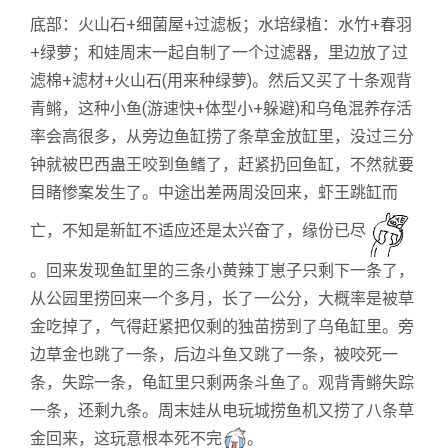
底部：火山石+细菌屋+过滤板；水培绿植：水竹+春羽
+绿萝；和娃周末一起自制了一个过滤器，里边放了过
滤棉+滤材+火山石(用来种绿萝)。然后又买了十条观背
青鳉，这种小鱼(
游速快+体型小+躲避
)和乌龟混养存活
率会高很多，从旁边鱼缸捞了条草金放缸里，没过三分
钟就被巴西蛊王咬到鱼鳍了，赶紧扔回鱼缸，不然就要
目睹惨案发生了。中途出差两周没回来，虾王跳
缸而
亡，不知是新缸不适应还是太兴奋了，缘份已尽
。回来发现
鱼缸里的三条小黄辣丁崽子只剩下一条了，
从公园里捞回来一个多月，长了一公分，大概率是被草
金吃掉了，气得赶紧把仅剩的独苗捞到了乌龟缸里。旁
边草金也跳了一条，后边斗鱼又跳了一条，被咬死一
条，失踪一条，龟缸里只剩两条斗鱼了。
观背
青鳉失踪
一条，还剩九条。周末娃从电玩城捞鱼机又捞了八条草
金回来，这玩意根本死不完
。