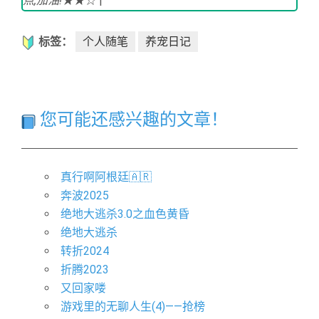
点,加油!★★☆
|
标签：
个人随笔
养宠日记
您可能还感兴趣的文章！
真行啊阿根廷🇦🇷
奔波2025
绝地大逃杀3.0之血色黄昏
绝地大逃杀
转折2024
折腾2023
又回家喽
游戏里的无聊人生(4)——抢榜