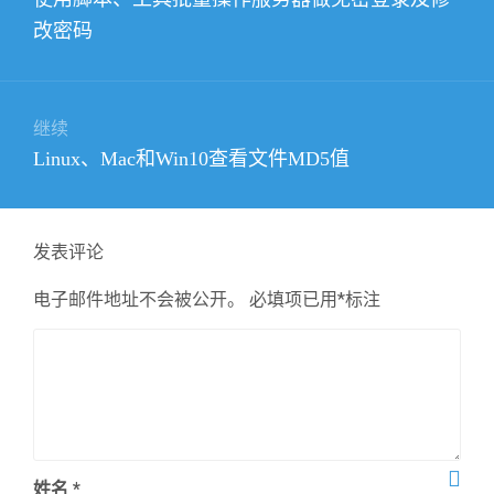
导
篇
改密码
航
文
章：
继续
下
Linux、Mac和Win10查看文件MD5值
篇
文
章：
发表评论
电子邮件地址不会被公开。
必填项已用
*
标注
姓名
*