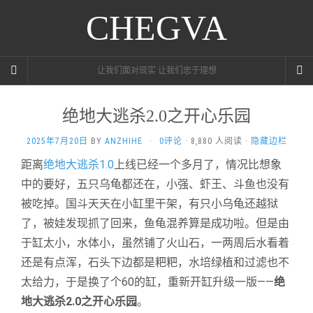
CHEGVA
让我们面对现实 让我们忠于理想
绝地大逃杀2.0之开心乐园
2025年7月20日
BY
ANZHIHE
·
0评论
· 8,880 人阅读 ·
隐藏边栏
距离
绝地大逃杀1.0
上线已经一个多月了，情况比想象
中的要好，五只乌龟都还在，小强、虾王、斗鱼也没有
被吃掉。国斗天天在小缸里干架，
有只小乌龟还越狱
了，被娃发现抓了回来，鱼龟混养算是成功啦。但是由
于
缸
太小，水体小，虽然铺了火山石，一两周后水看着
还是有点浑，石头下边都是粑粑，水培绿植和过滤也不
太给力，于是换了个60的
缸，重新开
缸升级一版——
绝
地大逃杀2.0之开心乐园
。