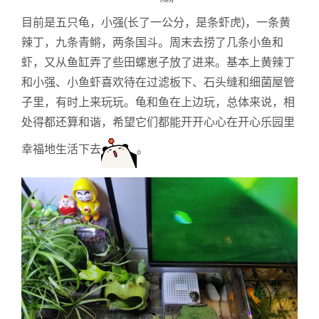
目前是五只龟，小强(长了一公分，是条虾虎)，一条黄
辣丁，九条
青鳉，两条国斗。周末去捞了几条小鱼和
虾，又从鱼缸弄了些田螺崽子放了进来。基本上
黄辣丁
和小强、小鱼虾喜欢待在过滤板下、石头缝和细菌屋管
子里，有时上来玩玩。龟和鱼在上边玩，总体来说，相
处得都还算和谐，希望它们都能开开心心在开心乐园里
幸福地生活下去
。