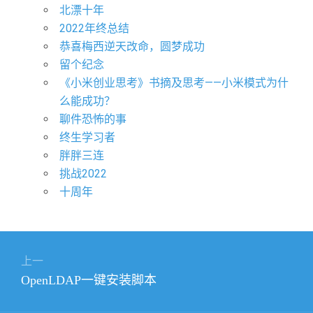
北漂十年
2022年终总结
恭喜梅西逆天改命，圆梦成功
留个纪念
《小米创业思考》书摘及思考——小米模式为什
么能成功？
聊件恐怖的事
终生学习者
胖胖三连
挑战2022
十周年
文
上一
章
上
OpenLDAP一键安装脚本
导
篇