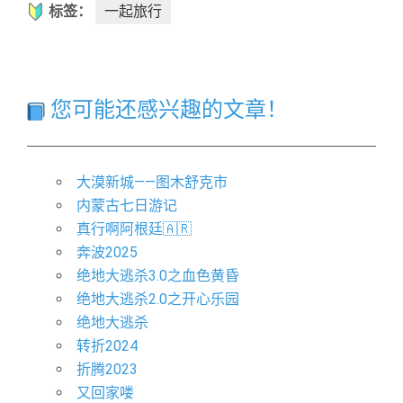
标签：
一起旅行
您可能还感兴趣的文章！
大漠新城——图木舒克市
内蒙古七日游记
真行啊阿根廷🇦🇷
奔波2025
绝地大逃杀3.0之血色黄昏
绝地大逃杀2.0之开心乐园
绝地大逃杀
转折2024
折腾2023
又回家喽