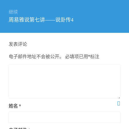
航
文
章：
继续
下
周易雅说第七讲——说卦传4
篇
文
章：
发表评论
电子邮件地址不会被公开。
必填项已用
*
标注
姓名
*