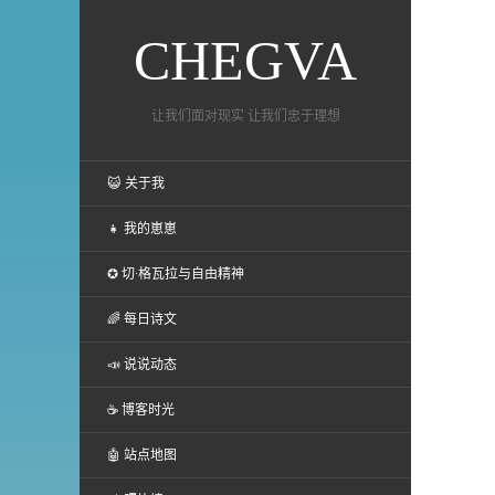
CHEGVA
让我们面对现实 让我们忠于理想
😺 关于我
👧 我的崽崽
✪ 切·格瓦拉与自由精神
🌈 每日诗文
📣 说说动态
☕ 博客时光
🤖 站点地图