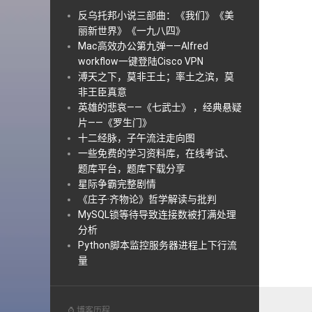
反乌托邦小说三部曲：《我们》《美
丽新世界》《一九八四》
Mac高效办公第九弹——Alfred
workflow一键登陆Cisco VPN
溥天之下，莫非王土；率土之滨，莫
非王臣真意
英雄的悲哀——《七武士》 ，经典悬疑
片——《罗生门》
十二经脉，子午流注走向图
一些免费的学习资料库，在线考试、
题库平台，题库下载分享
星际争霸完整剧情
《庄子·齐物论》哲学解读与批判
MySQL锁等待导致连接数被打满处理
分析
Python脚本监控服务器进程上下行流
量
⌚ 博客历程