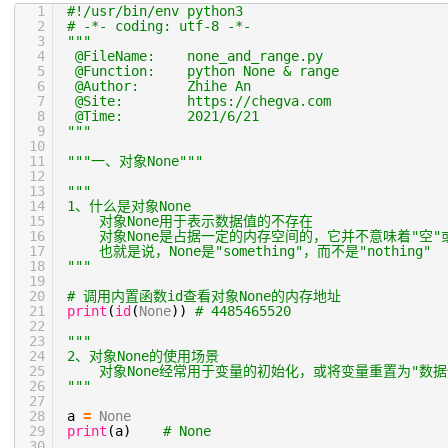
1
#!/usr/bin/env python3
2
# -*- coding: utf-8 -*-
3
"""
4
@FileName: none_and_range.py
5
@Function: python None & range
6
@Author: Zhihe An
7
@Site: https://chegva.com
8
@Time: 2021/6/21
9
"""
10
11
"""一、对象None"""
12
13
"""
14
1、什么是对象None
15
对象None用于表示数据值的不存在
16
对象None是占据一定的内存空间的，它并不意味着"空"
17
也就是说，None是"something"，而不是"nothing"
18
"""
19
20
# 调用内置函数id查看对象None的内存地址
21
print
(
id
(
None
))
# 4485465520
22
23
"""
24
2、对象None的使用场景
25
对象None经常用于变量的初始化，或将变量重置为"数
26
"""
27
28
a
=
None
29
print
(a)
# None
30