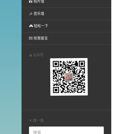
📸 照片墙
🎶 音乐墙
🎮 轻松一下
💌 给我留言
⛳ 公众号
✈ 找一找