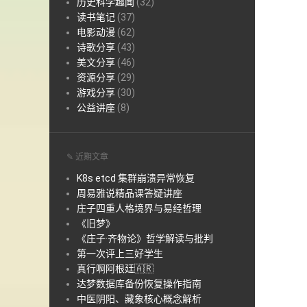
历史科学趣闻
(32)
读书笔记
(37)
电影动漫
(62)
诗歌分享
(43)
美文分享
(46)
资源分享
(29)
游戏分享
(30)
公益讲座
(8)
✎ 近期文章
K8s etcd 集群崩溃异常恢复
周易雅说精品课答疑讲座
庄子四重人格境界与易经哲理
《旧梦》
《庄子·齐物论》哲学解读与批判
第一次评上三好学生
真行啊阿根廷🇦🇷
达梦数据库备份恢复操作指南
中医阴阳、藏象核心概念解析