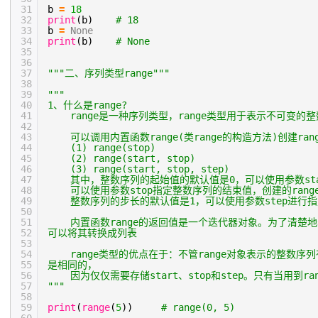
31
b
=
18
32
print
(b)
# 18
33
b
=
None
34
print
(b)
# None
35
36
37
"""二、序列类型range"""
38
39
"""
40
1、什么是range?
41
range是一种序列类型，range类型用于表示不可变的
42
43
可以调用内置函数range(类range的构造方法)创建r
44
(1) range(stop)
45
(2) range(start, stop)
46
(3) range(start, stop, step)
47
其中，整数序列的起始值的默认值是0，可以使用参数sta
48
可以使用参数stop指定整数序列的结束值，创建的range
49
整数序列的步长的默认值是1，可以使用参数step进行
50
51
内置函数range的返回值是一个迭代器对象。为了清楚
52
可以将其转换成列表
53
54
range类型的优点在于：不管range对象表示的整数序
55
是相同的，
56
因为仅仅需要存储start、stop和step。只有当用到
57
"""
58
59
print
(
range
(
5
))
# range(0, 5)