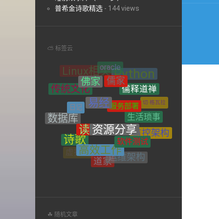
航
普希金诗歌精选
-
144 views
⛅ 标签云
儒家
佛家
儒释道禅
传统文化
易经
服务部署
日记
切·格瓦拉
生活琐事
资源分享
读书
数据库
监控架构
诗歌
软件测试
操作系统
高效工作
禅宗
运维架构
虚拟化
道家
网络
系统架构
☘ 随机文章