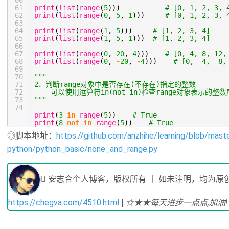
60
61
print
(
list
(
range
(
5
)))
# [0, 1, 2, 3, 
62
print
(
list
(
range
(
0
,
5
,
1
)))
# [0, 1, 2, 3, 
63
64
print
(
list
(
range
(
1
,
5
)))
# [1, 2, 3, 4]
65
print
(
list
(
range
(
1
,
5
,
1
)))
# [1, 2, 3, 4]
66
67
print
(
list
(
range
(
0
,
20
,
4
)))
# [0, 4, 8, 12,
68
print
(
list
(
range
(
0
,
-
20
,
-
4
)))
# [0, -4, -8,
69
70
"""
71
2、判断range对象中是否存在(不存在)指定的整数
72
可以使用运算符in(not in)检查range对象表示的
73
"""
74
print
(
3
in
range
(
5
))
# True
print
(
8
not
in
range
(
5
))
# True
◎脚本地址：
https://github.com/anzhihe/learning/blob/mast
python/python_basic/none_and_range.py
安志合个人博客，版权所有 丨 如未注明，均为原创
https://chegva.com/4510.html
|
☆★★每天进步一点点,加油