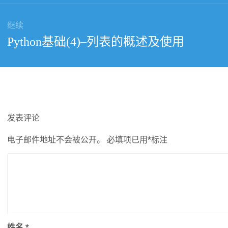
文
章：
继续
下
Python基础(4)–列表的概述及使用
篇
文
章：
发表评论
电子邮件地址不会被公开。
必填项已用
*
标注
姓名
*