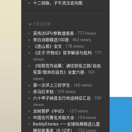
十二经脉，子午流注走向图
♚ 大家正在看
英伟达GPU参数速查表
-
777 views
李白诗歌精选100首
-
463 views
《连山易》全文
-
178 views
《庄子·齐物论》哲学解读与批判
-
171
views
《哈耶克作品集：通往奴役之路/自由
宪章/致命的自负》全套六册
-
169
views
第一次评上三好学生
-
160 views
赤马红羊劫
-
159 views
六十甲子纳音五行命运特征汇总
-
159
文
views
章
龙树菩萨《中论》
-
157 views
中国古代著名关隘大全
-
154 views
导
BeddyStories —— 全球经典精选儿童
睡前故事库（0-12岁）
-
152 views