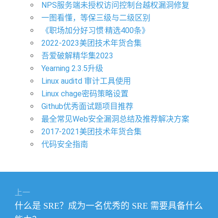
NPS服务端未授权访问控制台越权漏洞修复
一图看懂，等保三级与二级区别
《职场加分好习惯·精选400条》
2022-2023美团技术年货合集
吾爱破解精华集2023
Yearning 2.3.5升级
Linux auditd 审计工具使用
Linux chage密码策略设置
Github优秀面试题项目推荐
最全常见Web安全漏洞总结及推荐解决方案
2017-2021美团技术年货合集
代码安全指南
文
上一
章
上
什么是 SRE？成为一名优秀的 SRE 需要具备什么
导
篇