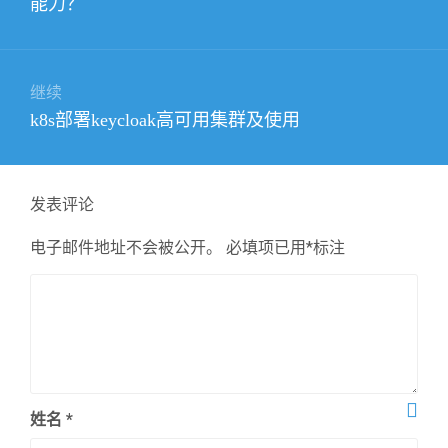
能力？
航
文
章：
继续
下
k8s部署keycloak高可用集群及使用
篇
文
章：
发表评论
电子邮件地址不会被公开。
必填项已用
*
标注
姓名
*