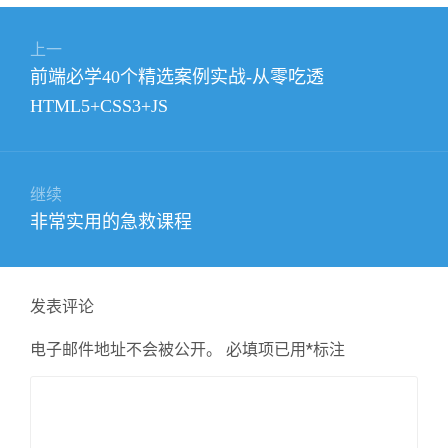
文
上一
章
上
前端必学40个精选案例实战-从零吃透
导
篇
HTML5+CSS3+JS
航
文
章：
继续
下
非常实用的急救课程
篇
文
章：
发表评论
电子邮件地址不会被公开。
必填项已用
*
标注