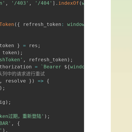
n'
,
'/403'
,
'/404'
]
.
indexOf
(
window
.
location
.
p
Token
(
{
 refresh_token
:
window
.
localStorage
.
ge
token 
}
=
 res
;
 token
)
;
shToken'
,
 refresh_token
)
;
thorization
=
`
Bearer 
${
window
.
localStorage
.
g
有队列中的请求进行重试
,
 resolve 
}
)
=>
{
)
;
ig
)
;
token过期，重新登陆'
)
;
BAR'
,
{
'
)
,