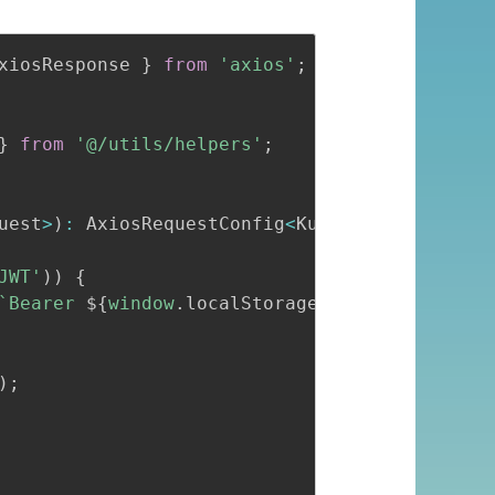
Copy
全屏
收起
xiosResponse 
}
from
'axios'
;
}
from
'@/utils/helpers'
;
uest
>
)
:
 AxiosRequestConfig
<
KubeRequest
>
|
Pro
JWT'
)
)
{
`
Bearer 
${
window
.
localStorage
.
getItem
(
'JWT'
)
}
)
;