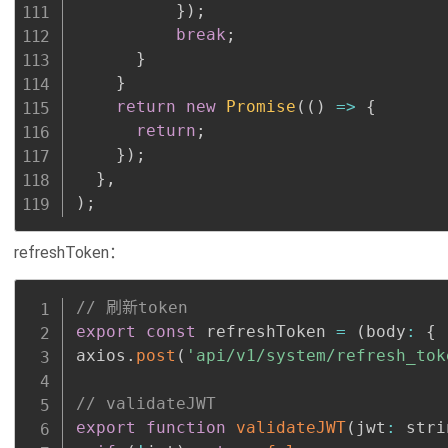
}
)
;
break
;
}
}
return
new
Promise
(
(
)
=>
{
return
;
}
)
;
}
,
)
;
refreshToken：
// 刷新token
export
const
 refreshToken 
=
(
body
:
{
axios
.
post
(
'api/v1/system/refresh_tok
// validateJWT
export
function
validateJWT
(
jwt
:
 stri