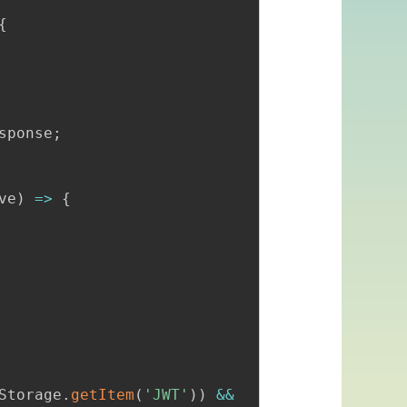
{
sponse
;
ve
)
=>
{
Storage
.
getItem
(
'JWT'
)
)
&&