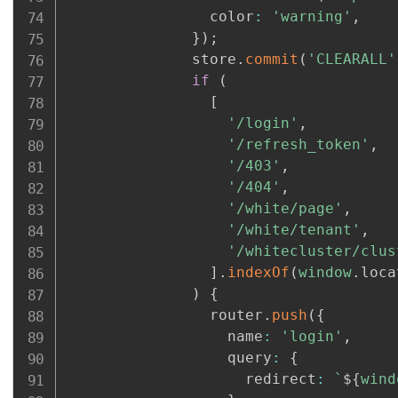
                color
:
'warning'
,
}
)
;
              store
.
commit
(
'CLEARALL'
if
(
[
'/login'
,
'/refresh_token'
,
'/403'
,
'/404'
,
'/white/page'
,
'/white/tenant'
,
'/whitecluster/clus
]
.
indexOf
(
window
.
loca
)
{
                router
.
push
(
{
                  name
:
'login'
,
                  query
:
{
                    redirect
:
`
${
wind