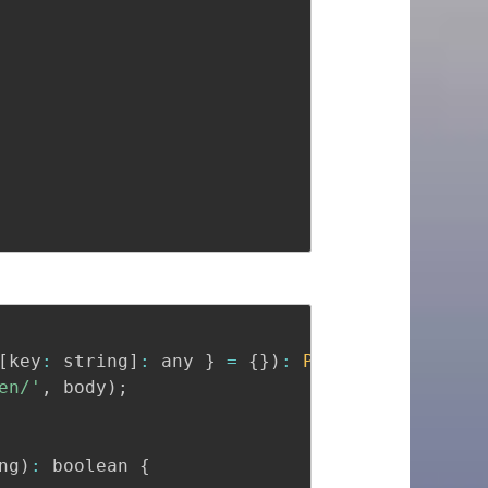
Copy
全屏
收起
[
key
:
 string
]
:
 any 
}
=
{
}
)
:
Promise
<
{
[
key
:
 s
en/'
,
 body
)
;
ng
)
:
 boolean 
{