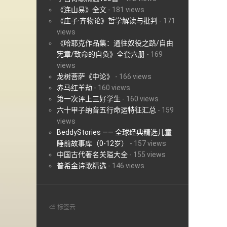
《连山易》全文
-
181 views
《庄子·齐物论》哲学解读与批判
-
171
views
《哈耶克作品集：通往奴役之路/自由
宪章/致命的自负》全套六册
-
169
views
龙树菩萨《中论》
-
166 views
赤马红羊劫
-
160 views
第一次评上三好学生
-
160 views
六十甲子纳音五行命运特征汇总
-
159
views
BeddyStories —— 全球经典精选儿童
睡前故事库（0-12岁）
-
157 views
中国古代著名关隘大全
-
155 views
普希金诗歌精选
-
146 views
⛅ 标签云