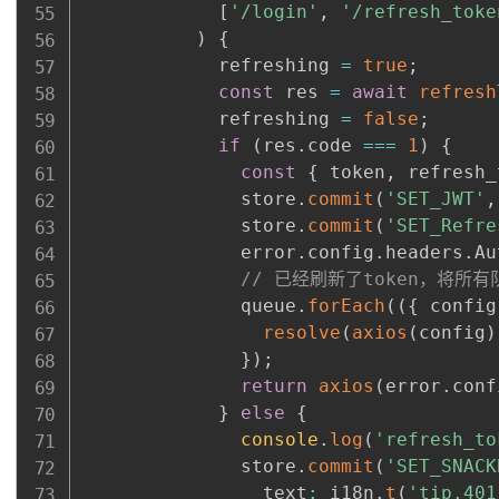
[
'/login'
,
'/refresh_toke
)
{
            refreshing 
=
true
;
const
 res 
=
await
refresh
            refreshing 
=
false
;
if
(
res
.
code
===
1
)
{
const
{
 token
,
 refresh_
              store
.
commit
(
'SET_JWT'
,
              store
.
commit
(
'SET_Refre
              error
.
config
.
headers
.
Au
// 已经刷新了token，将所
              queue
.
forEach
(
(
{
 config
resolve
(
axios
(
config
)
}
)
;
return
axios
(
error
.
conf
}
else
{
console
.
log
(
'refresh_
              store
.
commit
(
'SET_SNACK
                text
:
 i18n
.
t
(
'tip.401