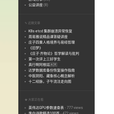
公益讲座
(8)
✎ 近期文章
K8s etcd 集群崩溃异常恢复
周易雅说精品课答疑讲座
庄子四重人格境界与易经哲理
《旧梦》
《庄子·齐物论》哲学解读与批判
第一次评上三好学生
真行啊阿根廷🇦🇷
达梦数据库备份恢复操作指南
中医阴阳、藏象核心概念解析
十二经脉，子午流注走向图
♚ 大家正在看
英伟达GPU参数速查表
-
777 views
李白诗歌精选100首
-
472 views