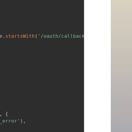
e
.
startsWith
(
'/oauth/callback'
)
)
{
,
{
_error'
)
,