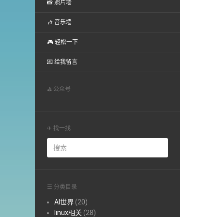
📸 照片墙
🎶 音乐墙
🎮 轻松一下
💌 给我留言
⛳ 公众号
✈ 找一找
☰ 分类目录
AI世界
(20)
linux相关
(28)