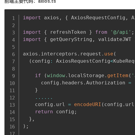
前端主要代码：axios.ts
import
axios
,
{
 AxiosRequestConfig
,
 A
import
{
 refreshToken 
}
from
'@/api'
;
import
{
 getQueryString
,
 validateJWT 
axios
.
interceptors
.
request
.
use
(
(
config
:
 AxiosRequestConfig
<
KubeReq
if
(
window
.
localStorage
.
getItem
(
'
      config
.
headers
.
Authorization
=
}
...
...
    config
.
url
=
encodeURI
(
config
.
url
return
 config
;
}
,
)
;