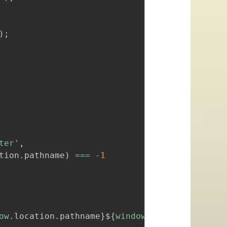
)
;
ter'
,
tion
.
pathname
)
===
-
1
ow
.
location
.
pathname
}
${
window
.
location
.
search