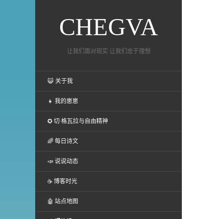
CHEGVA
让我们面对现实 让我们忠于理想
😺 关于我
👧 我的崽崽
✪ 切·格瓦拉与自由精神
🌈 每日诗文
📣 说说动态
☕ 博客时光
🤖 站点地图