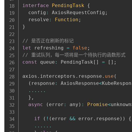
interface
PendingTask
{
  config
:
 AxiosRequestConfig
;
  resolve
:
Function
;
}
// 是否正在刷新的标记
let
 refreshing 
=
false
;
// 重试队列，每一项将是一个待执行的函数形式
const
 queue
:
 PendingTask
[
]
=
[
]
;
axios
.
interceptors
.
response
.
use
(
(
response
:
 AxiosResponse
<
KubeRespon
...
...
}
,
async
(
error
:
 any
)
:
Promise
<
unknown
if
(
!
(
error 
&&
 error
.
response
)
)
{
...
...