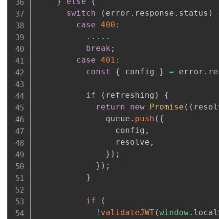
}
else
{
switch
(
error
.
response
.
status
)
case
400
:
...
.
.
break
;
case
401
:
const
{
 config 
}
=
 error
.
re
if
(
refreshing
)
{
return
new
Promise
(
(
resol
              queue
.
push
(
{
                config
,
                resolve
,
}
)
;
}
)
;
}
if
(
!
validateJWT
(
window
.
local