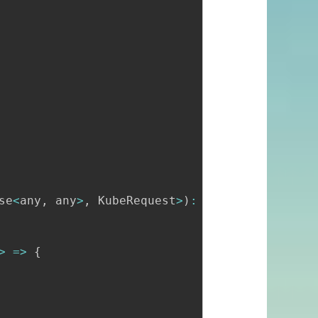
se
<
any
,
 any
>
,
 KubeRequest
>
)
:
Promise
<
KubeResp
>
=>
{