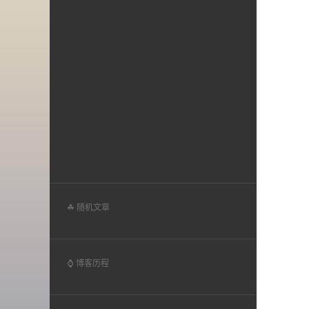
☘ 随机文章
⌚ 博客历程