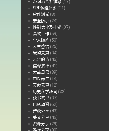
Zabbix监控体系
(19)
SRE运维体系
(21)
软件测试
(8)
安全防护
(24)
性能优化及排错
(37)
高效工作
(59)
个人随笔
(50)
人生感悟
(26)
我的崽崽
(34)
志合的诗
(46)
儒释道禅
(41)
大哉周易
(39)
中医养生
(14)
天命无算
(12)
历史科学趣闻
(32)
读书笔记
(37)
电影动漫
(62)
诗歌分享
(43)
美文分享
(46)
资源分享
(29)
游戏分享
(30)