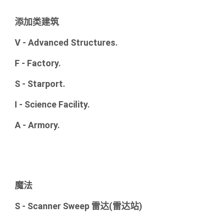
添加类建筑
V - Advanced Structures.
F - Factory.
S - Starport.
I - Science Facility.
A - Armory.
魔法
S - Scanner Sweep 雷达(雷达站)