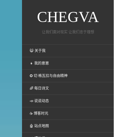
CHEGVA
让我们面对现实 让我们忠于理想
😺 关于我
👧 我的崽崽
✪ 切·格瓦拉与自由精神
🌈 每日诗文
📣 说说动态
☕ 博客时光
🤖 站点地图