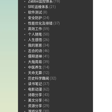
Zabbix监控体系
(19)
SRE运维体系
(21)
软件测试
(8)
安全防护
(24)
性能优化及排错
(37)
高效工作
(59)
个人随笔
(50)
人生感悟
(26)
我的崽崽
(34)
志合的诗
(46)
儒释道禅
(41)
大哉周易
(39)
中医养生
(14)
天命无算
(12)
历史科学趣闻
(32)
读书笔记
(37)
电影动漫
(62)
诗歌分享
(43)
美文分享
(46)
资源分享
(29)
游戏分享
(30)