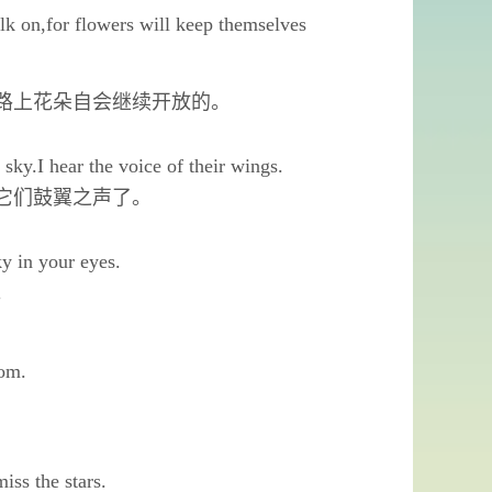
alk on,for flowers will keep themselves
路上花朵自会继续开放的。
sky.I hear the voice of their wings.
它们鼓翼之声了。
sky in your eyes.
。
loom.
iss the stars.