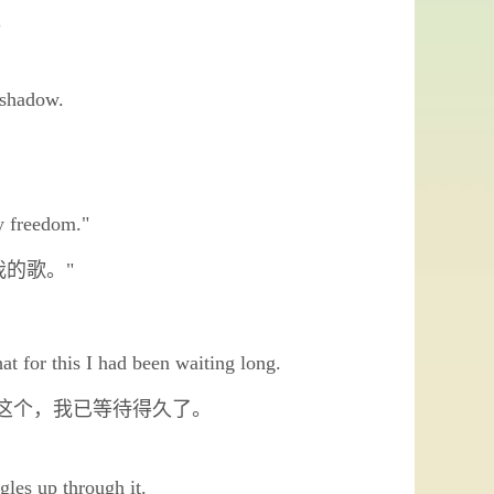
。
 shadow.
y freedom."
我的歌。"
hat for this I had been waiting long.
这个，我已等待得久了。
gles up through it.