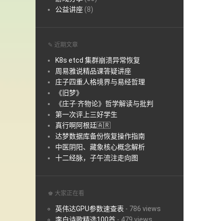
公益讲座
(8)
✎ 近期文章
K8s etcd 集群崩溃异常恢复
周易雅说精品课答疑讲座
庄子四重人格境界与易经哲理
《旧梦》
《庄子·齐物论》哲学解读与批判
第一次评上三好学生
真行啊阿根廷🇦🇷
达梦数据库备份恢复操作指南
中医阴阳、藏象核心概念解析
十二经脉，子午流注走向图
♚ 大家正在看
英伟达GPU参数速查表
-
786 views
李白诗歌精选100首
-
479 views