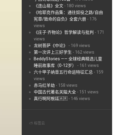
《连山易》全文
-
180 views
《哈耶克作品集：通往奴役之路/自由
宪章/致命的自负》全套六册
-
176
views
《庄子·齐物论》哲学解读与批判
-
171
views
龙树菩萨《中论》
-
169 views
第一次评上三好学生
-
162 views
BeddyStories —— 全球经典精选儿童
睡前故事库（0-12岁）
-
161 views
六十甲子纳音五行命运特征汇总
-
159
views
赤马红羊劫
-
158 views
中国古代著名关隘大全
-
151 views
真行啊阿根廷🇦🇷
-
146 views
⛅ 标签云