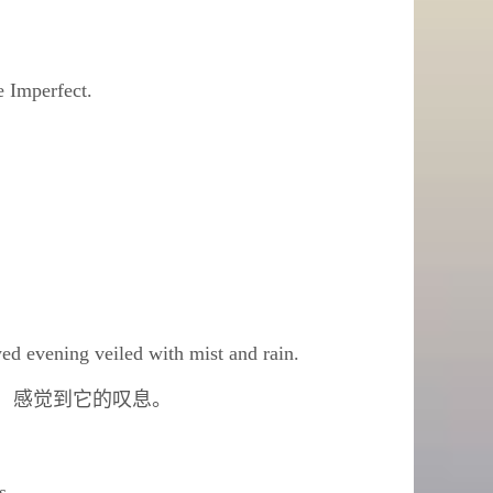
e Imperfect.
wed evening veiled with mist and rain.
，感觉到它的叹息。
us.