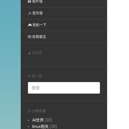
📸 照片墙
🎶 音乐墙
🎮 轻松一下
💌 给我留言
⛳ 公众号
✈ 找一找
☰ 分类目录
AI世界
(20)
linux相关
(28)