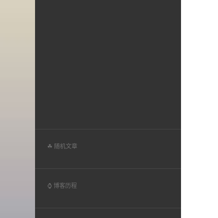
☘ 随机文章
⌚ 博客历程