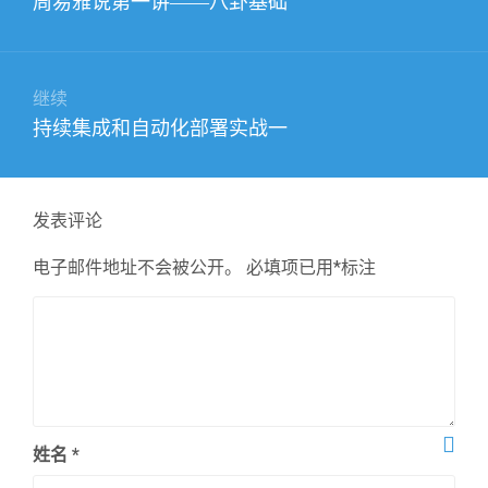
周易雅说第一讲——八卦基础
导
篇
航
文
章：
继续
下
持续集成和自动化部署实战一
篇
文
章：
发表评论
电子邮件地址不会被公开。
必填项已用
*
标注
姓名
*