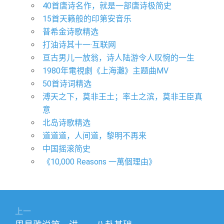
40首唐诗名作，就是一部唐诗极简史
15首天籁般的印第安音乐
普希金诗歌精选
打油诗其十一·互联网
亘古男儿一放翁，诗人陆游令人叹惋的一生
1980年電視劇《上海灘》主题曲MV
50首诗词精选
溥天之下，莫非王土；率土之滨，莫非王臣真
意
北岛诗歌精选
道道道，人间道，黎明不再来
中国摇滚简史
《10,000 Reasons 一萬個理由》
文
上一
章
上