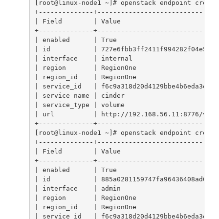
[root@linux-node1 ~]# openstack endpoint create
+--------------+-------------------------------
| Field        | Value                         
+--------------+-------------------------------
| enabled      | True                          
| id           | 727e6fbb3ff2411f994282f04e5f6f
| interface    | internal                      
| region       | RegionOne                     
| region_id    | RegionOne                     
| service_id   | f6c9a318d20d4129bbe4b6eda3e7e5
| service_name | cinder                        
| service_type | volume                        
| url          | http://192.168.56.11:8776/v1/%
+--------------+-------------------------------
[root@linux-node1 ~]# openstack endpoint create
+--------------+-------------------------------
| Field        | Value                         
+--------------+-------------------------------
| enabled      | True                          
| id           | 885a0281159747fa96436408ad6ef5
| interface    | admin                         
| region       | RegionOne                     
| region_id    | RegionOne                     
| service_id   | f6c9a318d20d4129bbe4b6eda3e7e5