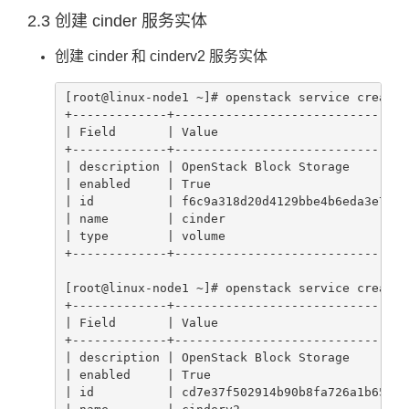
2.3 创建 cinder 服务实体
创建 cinder 和 cinderv2 服务实体
[root@linux-node1 ~]# openstack service create 
+-------------+---------------------------------
| Field       | Value                           
+-------------+---------------------------------
| description | OpenStack Block Storage         
| enabled     | True                            
| id          | f6c9a318d20d4129bbe4b6eda3e7e5da
| name        | cinder                          
| type        | volume                          
+-------------+---------------------------------
[root@linux-node1 ~]# openstack service create 
+-------------+---------------------------------
| Field       | Value                           
+-------------+---------------------------------
| description | OpenStack Block Storage         
| enabled     | True                            
| id          | cd7e37f502914b90b8fa726a1b65f820