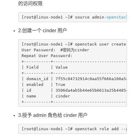
的访问权限
[root@linux-node1 ~]# source admin-
openstack
.sh
2.创建一个 cinder 用户
[root@linux-node1 ~]# openstack user create --d
User Password:  #密码为cinder

Repeat User Password:

+-----------+----------------------------------+
| Field     | Value                            |
+-----------+----------------------------------+
| domain_id | 7f55c04732914c0aa55f666a100a54cc |
| enabled   | True                             |
| id        | 3506da4ab5b44e65b6613a25b4485c6e |
| name      | cinder                           |
+-----------+----------------------------------
3.授予 admin 角色给 cinder 用户
[root@linux-node1 ~]# openstack role add --proj