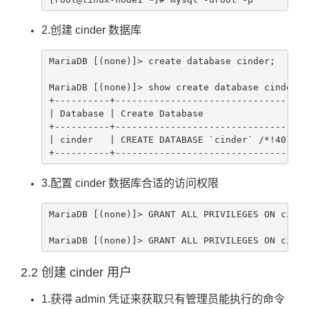
2.创建 cinder 数据库
MariaDB [(none)]> create database cinder;

MariaDB [(none)]> show create database cinder;

+----------+-----------------------------------
| Database | Create Database                   
+----------+-----------------------------------
| cinder   | CREATE DATABASE `cinder` /*!40100 
+----------+-----------------------------------
3.配置 cinder 数据库合适的访问权限
MariaDB [(none)]> GRANT ALL PRIVILEGES ON cinde
MariaDB [(none)]> GRANT ALL PRIVILEGES ON cinde
2.2 创建 cinder 用户
1.获得 admin 凭证来获取只有管理员能执行的命令