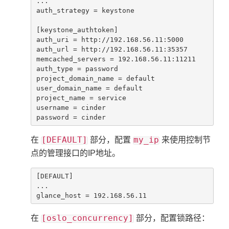
...

auth_strategy = keystone

[keystone_authtoken]

auth_uri = http://192.168.56.11:5000

auth_url = http://192.168.56.11:35357

memcached_servers = 192.168.56.11:11211

auth_type = password

project_domain_name = default

user_domain_name = default

project_name = service

username = cinder

password = cinder
[DEFAULT]
my_ip
在
部分，配置
来使用控制节
点的管理接口的IP地址。
[DEFAULT]

...

glance_host = 192.168.56.11
[oslo_concurrency]
在
部分，配置锁路径：