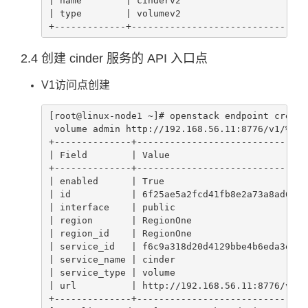
| name        | cinderv2                        
| type        | volumev2                        
+-------------+--------------------------------
2.4 创建 cinder 服务的 API 入口点
V1访问点创建
[root@linux-node1 ~]# openstack endpoint create
 volume admin http://192.168.56.11:8776/v1/%\(t
+--------------+-------------------------------
| Field        | Value                         
+--------------+-------------------------------
| enabled      | True                          
| id           | 6f25ae5a2fcd41fb8e2a73a8ad609b
| interface    | public                        
| region       | RegionOne                     
| region_id    | RegionOne                     
| service_id   | f6c9a318d20d4129bbe4b6eda3e7e5
| service_name | cinder                        
| service_type | volume                        
| url          | http://192.168.56.11:8776/v1/%
+--------------+-------------------------------