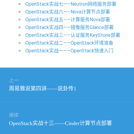
OpenStack实战七——Neutron网络服务部署
OpenStack实战六——Nova计算节点部署
OpenStack实战五——计算服务Nova部署
OpenStack实战四——镜像服务Glance部署
OpenStack实战三——认证服务KeyStone部署
OpenStack实战二——OpenStack环境准备
OpenStack实战一——OpenStack快速入门
文
上一
章
上
周易雅说第四讲——说卦传1
导
篇
航
文
章：
继续
下
OpenStack实战十三——Cinder计算节点部署
篇