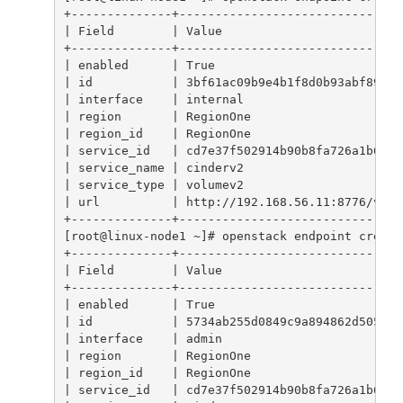
+--------------+-------------------------------
| Field        | Value                         
+--------------+-------------------------------
| enabled      | True                          
| id           | 3bf61ac09b9e4b1f8d0b93abf89fed
| interface    | internal                      
| region       | RegionOne                     
| region_id    | RegionOne                     
| service_id   | cd7e37f502914b90b8fa726a1b65f8
| service_name | cinderv2                      
| service_type | volumev2                      
| url          | http://192.168.56.11:8776/v2/%
+--------------+-------------------------------
[root@linux-node1 ~]# openstack endpoint create
+--------------+-------------------------------
| Field        | Value                         
+--------------+-------------------------------
| enabled      | True                          
| id           | 5734ab255d0849c9a894862d505e38
| interface    | admin                         
| region       | RegionOne                     
| region_id    | RegionOne                     
| service_id   | cd7e37f502914b90b8fa726a1b65f8