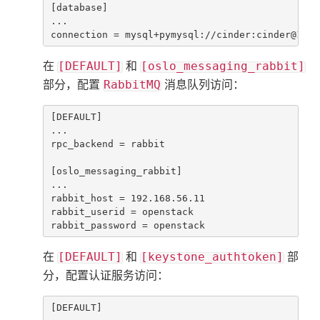
[database]

...

connection = mysql+pymysql://cinder:cinder@192.
[DEFAULT]
[oslo_messaging_rabbit]
在
和
RabbitMQ
部分，配置
消息队列访问：
[DEFAULT]

...

rpc_backend = rabbit

[oslo_messaging_rabbit]

...

rabbit_host = 192.168.56.11

rabbit_userid = openstack

rabbit_password = openstack
[DEFAULT]
[keystone_authtoken]
在
和
部
分，配置认证服务访问：
[DEFAULT]
