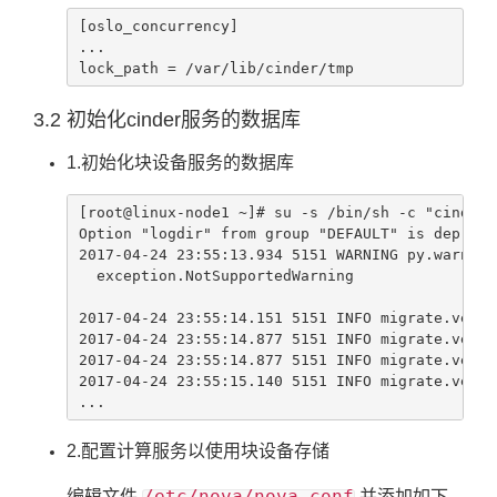
[oslo_concurrency]

...

lock_path = /var/lib/cinder/tmp
3.2 初始化cinder服务的数据库
1.初始化块设备服务的数据库
[root@linux-node1 ~]# su -s /bin/sh -c "cinder-
Option "logdir" from group "DEFAULT" is depreca
2017-04-24 23:55:13.934 5151 WARNING py.warning
  exception.NotSupportedWarning

2017-04-24 23:55:14.151 5151 INFO migrate.versi
2017-04-24 23:55:14.877 5151 INFO migrate.versi
2017-04-24 23:55:14.877 5151 INFO migrate.versi
2017-04-24 23:55:15.140 5151 INFO migrate.versi
...
2.配置计算服务以使用块设备存储
/etc/nova/nova.conf
编辑文件
并添加如下