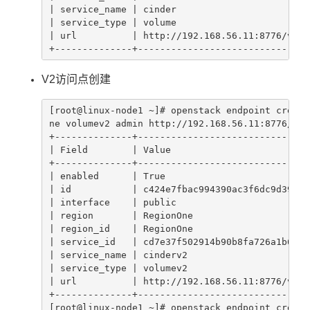
| service_name | cinder                        
| service_type | volume                        
| url          | http://192.168.56.11:8776/v1/%
+--------------+-------------------------------
V2访问点创建
[root@linux-node1 ~]# openstack endpoint create
ne volumev2 admin http://192.168.56.11:8776/v2/
+--------------+-------------------------------
| Field        | Value                         
+--------------+-------------------------------
| enabled      | True                          
| id           | c424e7fbac994390ac3f6dc9d39b4a
| interface    | public                        
| region       | RegionOne                     
| region_id    | RegionOne                     
| service_id   | cd7e37f502914b90b8fa726a1b65f8
| service_name | cinderv2                      
| service_type | volumev2                      
| url          | http://192.168.56.11:8776/v2/%
+--------------+-------------------------------
[root@linux-node1 ~]# openstack endpoint create