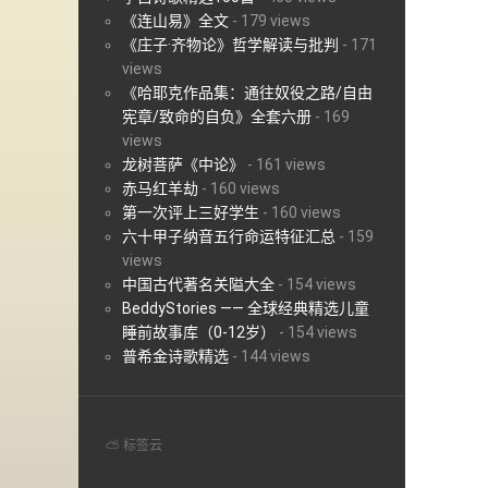
《连山易》全文
-
179 views
《庄子·齐物论》哲学解读与批判
-
171
views
《哈耶克作品集：通往奴役之路/自由
宪章/致命的自负》全套六册
-
169
views
龙树菩萨《中论》
-
161 views
赤马红羊劫
-
160 views
第一次评上三好学生
-
160 views
六十甲子纳音五行命运特征汇总
-
159
views
中国古代著名关隘大全
-
154 views
BeddyStories —— 全球经典精选儿童
睡前故事库（0-12岁）
-
154 views
普希金诗歌精选
-
144 views
⛅ 标签云