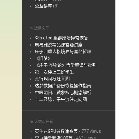
公益讲座
(8)
✎ 近期文章
K8s etcd 集群崩溃异常恢复
周易雅说精品课答疑讲座
庄子四重人格境界与易经哲理
《旧梦》
《庄子·齐物论》哲学解读与批判
第一次评上三好学生
真行啊阿根廷🇦🇷
达梦数据库备份恢复操作指南
中医阴阳、藏象核心概念解析
十二经脉，子午流注走向图
♚ 大家正在看
英伟达GPU参数速查表
-
777 views
李白诗歌精选100首
-
463 views