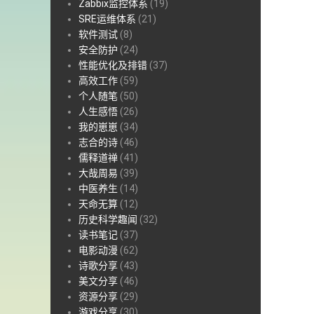
Zabbix监控体系
(19)
SRE运维体系
(21)
软件测试
(8)
安全防护
(24)
性能优化及排错
(37)
高效工作
(59)
个人随笔
(50)
人生感悟
(26)
我的崽崽
(34)
志合的诗
(46)
儒释道禅
(41)
大哉周易
(39)
中医养生
(14)
天命无算
(12)
历史科学趣闻
(32)
读书笔记
(37)
电影动漫
(62)
诗歌分享
(43)
美文分享
(46)
资源分享
(29)
游戏分享
(30)