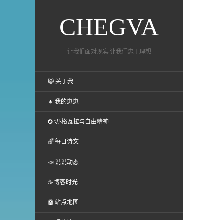
CHEGVA
让我们面对现实 让我们忠于理想
😺 关于我
👧 我的崽崽
✪ 切·格瓦拉与自由精神
🌈 每日诗文
📣 说说动态
☕ 博客时光
🤖 站点地图