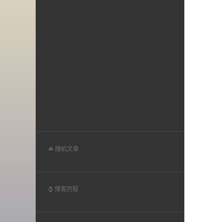
☘ 随机文章
⌚ 博客历程