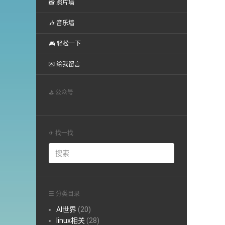
📸 照片墙
🎶 音乐墙
🎮 轻松一下
💌 给我留言
⛳ 公众号
✈ 找一找
☰ 分类目录
AI世界
(20)
linux相关
(28)