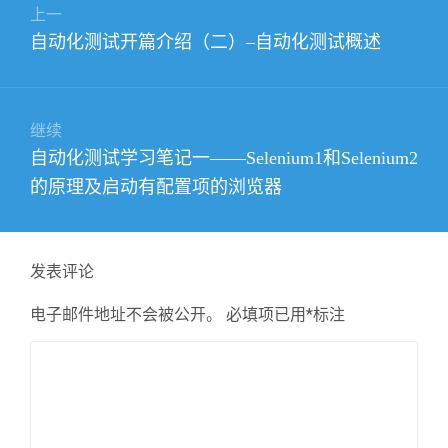
上一
章
上
自动化测试开篇介绍（二）–自动化测试概述
导
篇
航
文
章：
继续
下
自动化测试学习笔记一——Selenium1和Selenium2
篇
的原理及启动有配置项的浏览器
文
章：
发表评论
电子邮件地址不会被公开。
必填项已用
*
标注