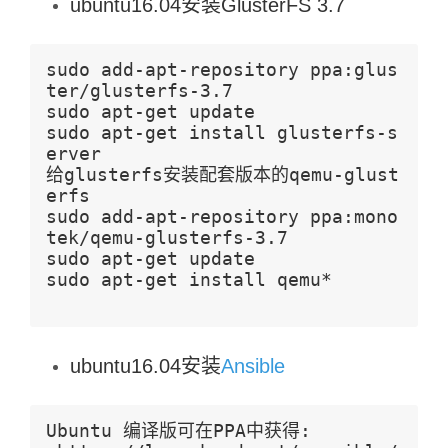
ubuntu16.04安装GlusterFS 3.7
sudo add-apt-repository ppa:glus
ter/glusterfs-3.7
sudo apt-get update
sudo apt-get install glusterfs-s
erver
给glusterfs安装配套版本的qemu-glust
erfs
sudo add-apt-repository ppa:mono
tek/qemu-glusterfs-3.7
sudo apt-get update
sudo apt-get install qemu*
ubuntu16.04安装
Ansible
Ubuntu 编译版可在PPA中获得: 