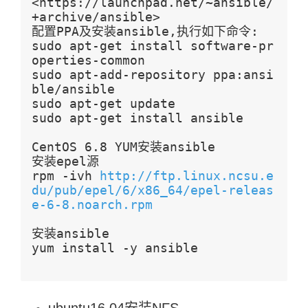
<https://launchpad.net/~ansible/
+archive/ansible>
配置PPA及安装ansible,执行如下命令:
sudo apt-get install software-pr
operties-common
sudo apt-add-repository ppa:ansi
ble/ansible
sudo apt-get update
sudo apt-get install ansible
CentOS 6.8 YUM安装ansible
安装epel源
rpm -ivh 
http://ftp.linux.ncsu.e
du/pub/epel/6/x86_64/epel-releas
e-6-8.noarch.rpm
安装ansible
yum install -y ansible 