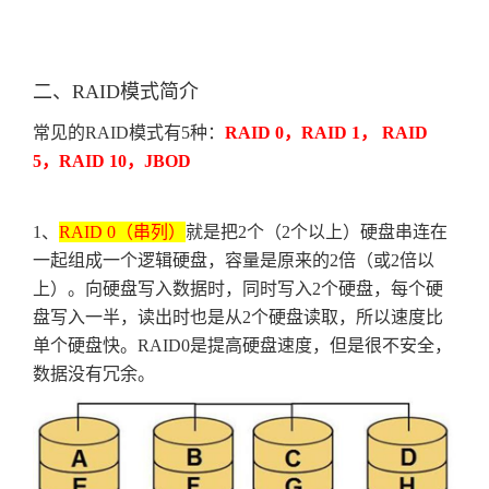
二、
RAID
模式简介
常见的
RAID
模式有
5
种：
RAID 0
，
RAID 1
，
RAID
5
，
RAID 10
，
JBOD
1
、
RAID 0
（串列）
就是把
2
个（
2
个以上）硬盘串连在
一起组成一个逻辑硬盘，容量是原来的
2
倍（或
2
倍以
上）。向硬盘写入数据时，同时写入
2
个硬盘，每个硬
盘写入一半，读出时也是从
2
个硬盘读取，所以速度比
单个硬盘快。
RAID0
是提高硬盘速度，但是很不安全，
数据没有冗余。