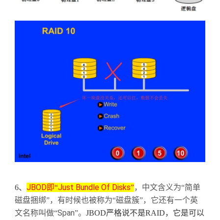
JBOD
Just Bundle Of Disks
6
、
即“
”
，中文含义为“简单
磁盘捆绑”，有时候也被称为“磁盘簇”，它还有一个英
Span
文名称叫做“
”。
JBOD
严格说不是
RAID
，它是可以