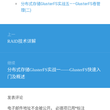
分布式存储GlusterFS实战五——GlusterFS卷管
理(二)
文
上一
章
上
RAID技术详解
导
篇
航
文
章：
继续
下
分布式存储GlusterFS实战一——GlusterFS快速入
篇
门及概述
文
章：
发表评论
电子邮件地址不会被公开。
必填项已用
*
标注