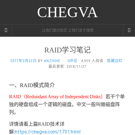
CHEGVA
让我们面对现实 让我们忠于理想
RAID学习笔记
2017年3月22日
BY
ANZHIHE
·
0评论
· 4,959 人阅读 ·
隐藏边栏
·
最后更新: 2018/11/27
一、
RAID
模式简介
RAID
（
Redundant Array of Independent Disks
）
若干个单
独的硬盘组成一个逻辑的磁盘。中文一般叫做磁盘阵
列。
详情请看上篇
RAID
技术详
https://chegva.com/1731.html
解: