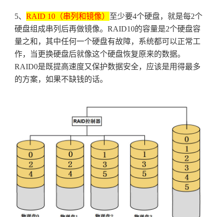
5
、
RAID 10
（串列和镜像）
至少要
4
个硬盘，就是每
2
个
硬盘组成串列后再做镜像。
RAID10
的容量是
2
个硬盘容
量之和，其中任何一个硬盘有故障，系统都可以正常工
作，当更换硬盘后就像这个硬盘恢复原来的数据。
RAID0
是既提高速度又保护数据安全，应该是用得最多
的方案，如果不缺钱的话。