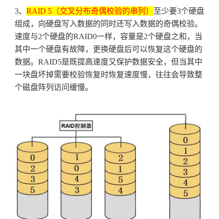
3
、
RAID 5
（交叉分布奇偶校验的串列）
至少要
3
个硬盘
组成，向硬盘写入数据的同时还写入数据的奇偶校验。
速度与
2
个硬盘的
RAID0
一样，容量是
2
个硬盘之和，当
其中一个硬盘有故障，更换硬盘后可以恢复这个硬盘的
数据。
RAID5
是既提高速度又保护数据安全，但当其中
一块盘坏掉需要校验恢复时恢复速度慢，往往会导致整
个磁盘阵列访问缓慢。