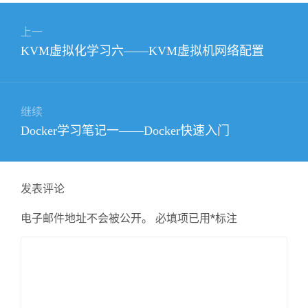
文
上一
章
上
KVM虚拟化学习六——KVM虚拟机网络配置
导
篇
航
文
章：
继续
下
Docker学习笔记一——Docker快速入门
篇
文
章：
发表评论
电子邮件地址不会被公开。
必填项已用
*
标注