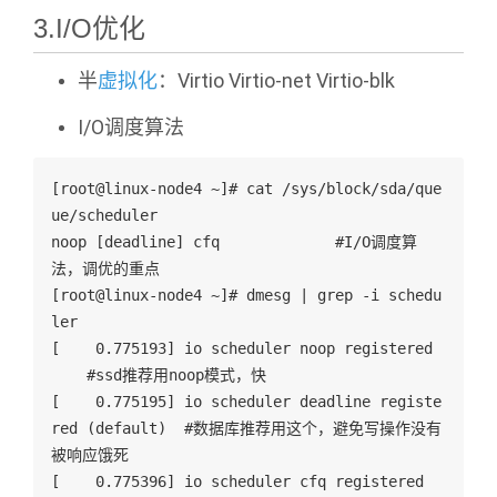
3.I/O优化
半
虚拟化
：Virtio Virtio-net Virtio-blk
I/O调度算法
[root@linux-node4 ~]# cat /sys/block/sda/que
ue/scheduler 
noop [deadline] cfq             #I/O调度算
法，调优的重点
[root@linux-node4 ~]# dmesg | grep -i schedu
ler
[    0.775193] io scheduler noop registered 
    #ssd推荐用noop模式，快
[    0.775195] io scheduler deadline registe
red (default)  #数据库推荐用这个，避免写操作没有
被响应饿死
[    0.775396] io scheduler cfq registered   