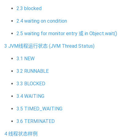
2.3 blocked
2.4 waiting on condition
2.5 waiting for monitor entry 或 in Object.wait()
3 JVM线程运行状态 (JVM Thread Status)
3.1 NEW
3.2 RUNNABLE
3.3 BLOCKED
3.4 WAITING
3.5 TIMED_WAITING
3.6 TERMINATED
4 线程状态样例