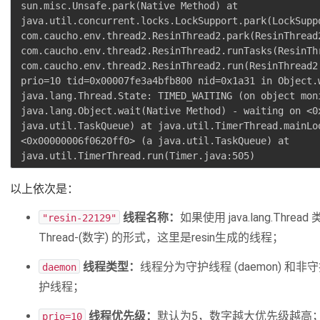
sun.misc.Unsafe.park(Native Method) at
java.util.concurrent.locks.LockSupport.park(LockSupp
com.caucho.env.thread2.ResinThread2.park(ResinThread
com.caucho.env.thread2.ResinThread2.runTasks(ResinTh
com.caucho.env.thread2.ResinThread2.run(ResinThread2
prio=10 tid=0x00007fe3a4bfb800 nid=0x1a31 in Object.
java.lang.Thread.State: TIMED_WAITING (on object mon
java.lang.Object.wait(Native Method) - waiting on <0
java.util.TaskQueue) at java.util.TimerThread.mainLo
<0x00000006f0620ff0> (a java.util.TaskQueue) at
java.util.TimerThread.run(Timer.java:505)
以上依次是：
线程名称：
如果使用 java.lang.T
"resin-22129"
Thread-(数字) 的形式，这里是resin生成的线程；
线程类型：
线程分为守护线程 (daemon) 和非守
daemon
护线程；
线程优先级：
默认为5，数字越大优先级越高
prio=10