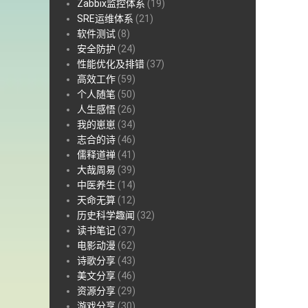
Zabbix监控体系
(19)
SRE运维体系
(21)
软件测试
(8)
安全防护
(24)
性能优化及排错
(37)
高效工作
(59)
个人随笔
(50)
人生感悟
(26)
我的崽崽
(34)
志合的诗
(46)
儒释道禅
(41)
大哉周易
(39)
中医养生
(14)
天命无算
(12)
历史科学趣闻
(32)
读书笔记
(37)
电影动漫
(62)
诗歌分享
(43)
美文分享
(46)
资源分享
(29)
游戏分享
(30)