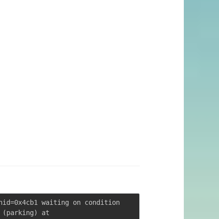
Copy
全屏
收起
nid=0x4cb1 waiting on condition
 (parking) at