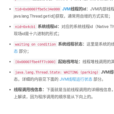
JVM
线程的id：
JVM内部线
tid=0x00007fbe5c34e000
java.lang.Thread.getId()获取，通常用自增的方式实现；
系统线程id：
对应的系统线程id（Native T
nid=0x4cb1
现场id是十六进制的形式；
系统线程状态：
这里是系统的
waiting on condition
态
部分；
起始栈地址：
线程堆栈调用的
[0x00007fbe4ff7c000]
JVM
java.lang.Thread.State: WAITING (parking)
态，详细的内容见下面的
JVM线程运行状态
部分。
线程调用栈信息：
下面就是当前线程调用的详细栈信息
上解读，因为程序调用的顺序是从下向上的。