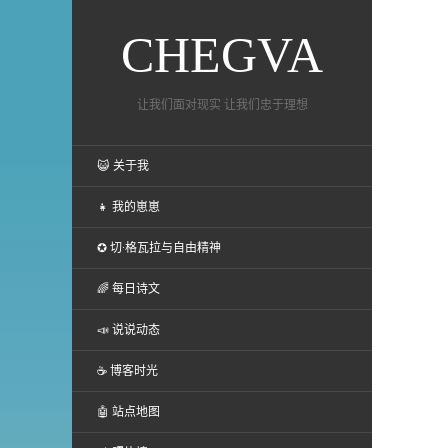
CHEGVA
让我们面对现实 让我们忠于理想
😺 关于我
👧 我的崽崽
✪ 切·格瓦拉与自由精神
🌈 每日诗文
📣 说说动态
☕ 博客时光
🤖 站点地图