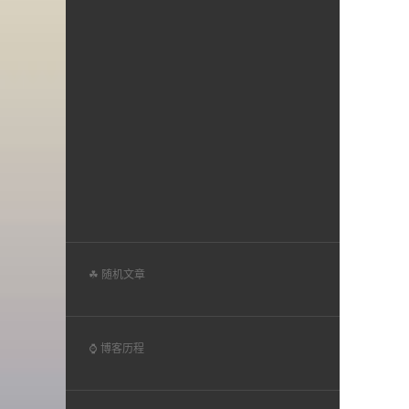
☘ 随机文章
⌚ 博客历程