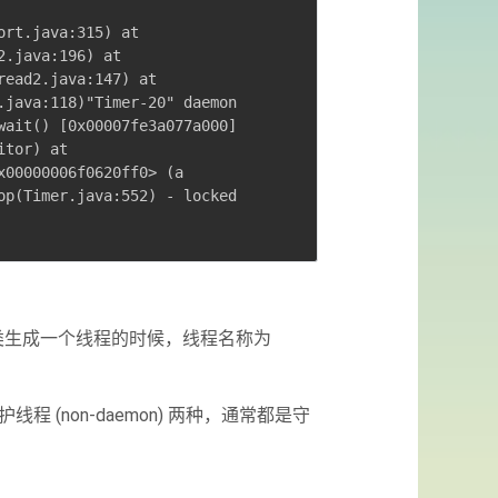
ort.java:315) at
2.java:196) at
read2.java:147) at
.java:118)"Timer-20" daemon
wait() [0x00007fe3a077a000]
itor) at
x00000006f0620ff0> (a
op(Timer.java:552) - locked
hread 类生成一个线程的时候，线程名称为
护线程 (non-daemon) 两种，通常都是守
；