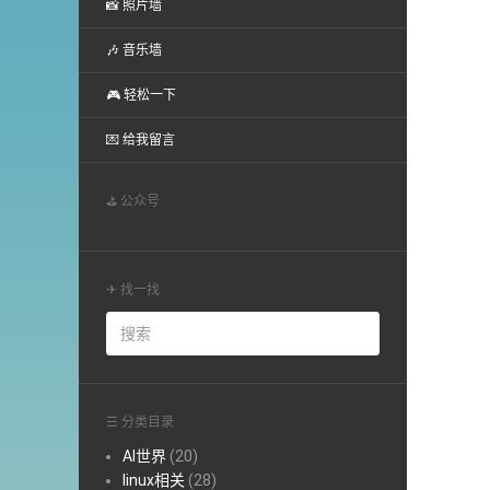
📸 照片墙
🎶 音乐墙
🎮 轻松一下
💌 给我留言
⛳ 公众号
✈ 找一找
☰ 分类目录
AI世界
(20)
linux相关
(28)