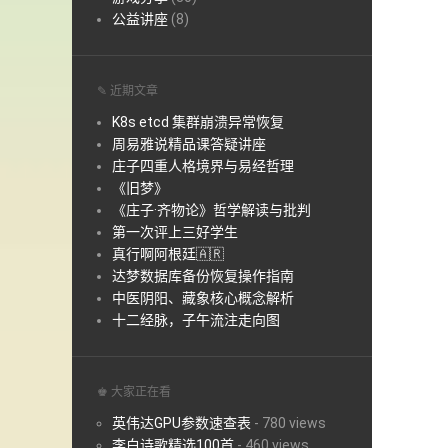
公益讲座
(8)
✎ 近期文章
K8s etcd 集群崩溃异常恢复
周易雅说精品课答疑讲座
庄子四重人格境界与易经哲理
《旧梦》
《庄子·齐物论》哲学解读与批判
第一次评上三好学生
真行啊阿根廷🇦🇷
达梦数据库备份恢复操作指南
中医阴阳、藏象核心概念解析
十二经脉，子午流注走向图
♚ 大家正在看
英伟达GPU参数速查表
-
780 views
李白诗歌精选100首
-
460 views