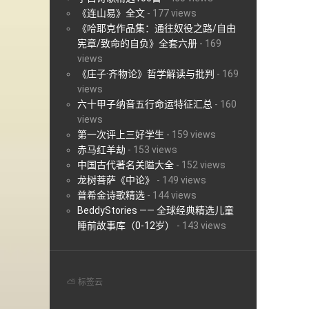
《连山易》全文
-
177 views
《哈耶克作品集：通往奴役之路/自由
宪章/致命的自负》全套六册
-
169
views
《庄子·齐物论》哲学解读与批判
-
169
views
六十甲子纳音五行命运特征汇总
-
160
views
第一次评上三好学生
-
159 views
赤马红羊劫
-
153 views
中国古代著名关隘大全
-
152 views
龙树菩萨《中论》
-
149 views
普希金诗歌精选
-
144 views
BeddyStories —— 全球经典精选儿童
睡前故事库（0-12岁）
-
143 views
⛅ 标签云