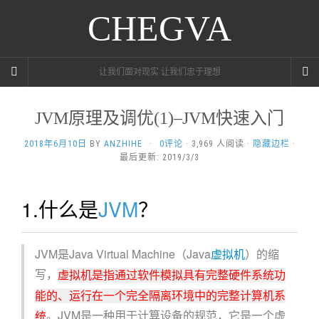
CHEGVA
让我们面对现实 让我们忠于理想
JVM原理及调优(1)–JVM快速入门
2018年6月10日
BY
ANZHIHE
·
0评论
· 3,969 人阅读 ·
隐藏边栏
·
最后更新: 2019/3/3
1.什么是
JVM
？
JVM是Java Virtual Machine（Java
虚拟机
）的缩
写，
虚拟机是指通过软件模拟具有完整硬件系统功
能的、运行在一个完全隔离环境中的完整计算机系
。JVM是一种用于计算设备的规范，它是一个虚
统