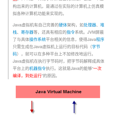
构出来的计算机，是通过在实际的计算机上仿真模
拟各种计算机功能来实现的。
Java虚拟机有自己完善的
硬体
架构，如
处理器
、
堆
栈
、
寄存器
等，还具有相应的
指令
系统。JVM屏蔽
了与具体
操作系统
平台相关的信息，使得Java
程序
只需生成在Java虚拟机上运行的目标代码（
字节
码
），就可以在多种平台上不加修改地运行。
Java虚拟机在执行字节码时，把字节码解释成具体
平台上的
机器指令
执行。这就是Java的能够“
一次
编译，到处运行
”的原因。