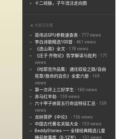
十二经脉，子午流注走向图
♚ 大家正在看
英伟达GPU参数速查表
-
777 views
李白诗歌精选100首
-
461 views
《连山易》全文
-
178 views
《庄子·齐物论》哲学解读与批判
-
171
views
《哈耶克作品集：通往奴役之路/自由
宪章/致命的自负》全套六册
-
169
views
第一次评上三好学生
-
160 views
赤马红羊劫
-
159 views
六十甲子纳音五行命运特征汇总
-
159
views
龙树菩萨《中论》
-
156 views
中国古代著名关隘大全
-
153 views
BeddyStories —— 全球经典精选儿童
睡前故事库（0-12岁）
-
151 views