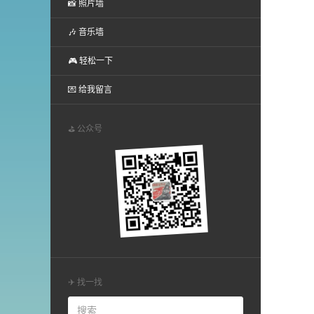
📸 照片墙
🎶 音乐墙
🎮 轻松一下
💌 给我留言
⛳ 公众号
✈ 找一找