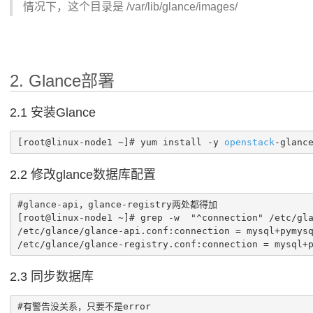
情况下，这个目录是 /var/lib/glance/images/
2. Glance部署
2.1 安装Glance
[root@linux-node1 ~]# yum install -y 
openstack
-glanc
2.2 修改glance数据库配置
#glance-api，glance-registry两处都得加

[root@linux-node1 ~]# grep -w  "^connection" /etc/gla
/etc/glance/glance-api.conf:connection = mysql+pymysq
/etc/glance/glance-registry.conf:connection = mysql+
2.3 同步数据库
#有警告没关系，只要不是error
