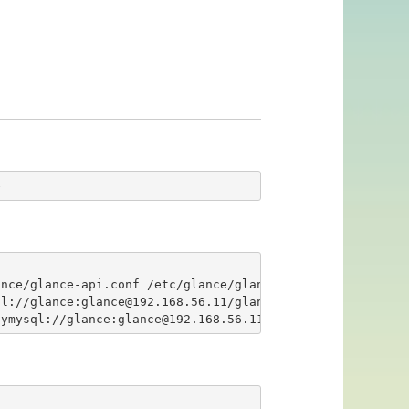
e
nce/glance-api.conf /etc/glance/glance-registry.conf 

l://glance:glance@192.168.56.11/glance

pymysql://glance:glance@192.168.56.11/glance