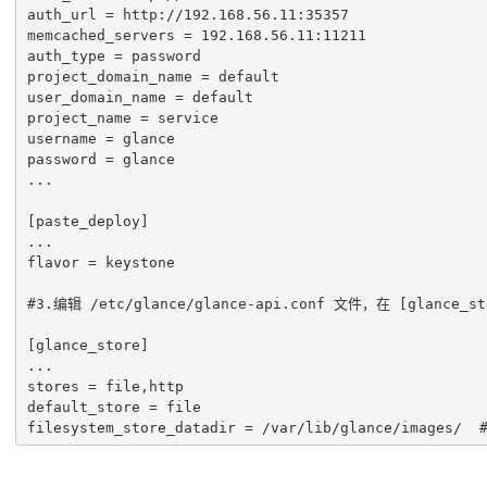
auth_url = http://192.168.56.11:35357

memcached_servers = 192.168.56.11:11211

auth_type = password

project_domain_name = default

user_domain_name = default

project_name = service

username = glance

password = glance

...

[paste_deploy]

...

flavor = keystone

#3.编辑 /etc/glance/glance-api.conf 文件，在 [gla
[glance_store]

...

stores = file,http

default_store = file

filesystem_store_datadir = /var/lib/glance/image