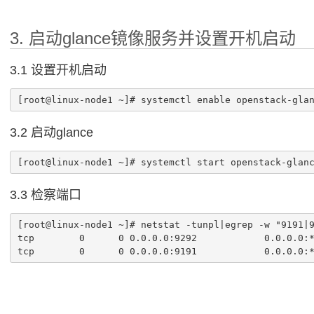
3. 启动glance镜像服务并设置开机启动
3.1 设置开机启动
[root@linux-node1 ~]# systemctl enable openstack-gla
3.2 启动glance
[root@linux-node1 ~]# systemctl start openstack-glan
3.3 检察端口
[root@linux-node1 ~]# netstat -tunpl|egrep -w "9191|9
tcp        0      0 0.0.0.0:9292            0.0.0.0:*
tcp        0      0 0.0.0.0:9191            0.0.0.0: