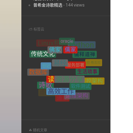
普希金诗歌精选
-
144 views
⛅ 标签云
儒家
佛家
儒释道禅
易经
传统文化
服务部署
日记
切·格瓦拉
生活琐事
资源分享
读书
数据库
监控架构
诗歌
软件测试
操作系统
高效工作
运维架构
禅宗
虚拟化
道家
网络
系统架构
☘ 随机文章