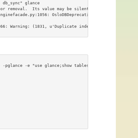
 db_sync" glance

or removal.  Its value may be silently ignored in the fu
nginefacade.py:1056: OsloDBDeprecationWarning: EngineFac
66: Warning: (1831, u'Duplicate index `ix_image_properti
 -pglance -e "use glance;show tables;"
