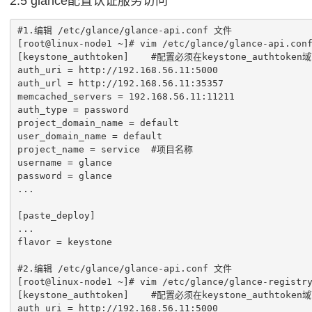
2.5 glance配置认证服务访问
#1.编辑 /etc/glance/glance-api.conf 文件

[root@linux-node1 ~]# vim /etc/glance/glance-api.conf
[keystone_authtoken]    #配置必须在keystone_authtoken域
auth_uri = http://192.168.56.11:5000

auth_url = http://192.168.56.11:35357

memcached_servers = 192.168.56.11:11211

auth_type = password

project_domain_name = default

user_domain_name = default

project_name = service  #项目名称

username = glance

password = glance

...

[paste_deploy]

...

flavor = keystone

#2.编辑 /etc/glance/glance-api.conf 文件

[root@linux-node1 ~]# vim /etc/glance/glance-registry
[keystone_authtoken]    #配置必须在keystone_authtoken域
auth_uri = http://192.168.56.11:5000
