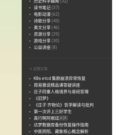
历史科学趣闻
(32)
读书笔记
(37)
电影动漫
(62)
诗歌分享
(43)
美文分享
(46)
资源分享
(29)
游戏分享
(30)
公益讲座
(8)
✎ 近期文章
K8s etcd 集群崩溃异常恢复
周易雅说精品课答疑讲座
庄子四重人格境界与易经哲理
《旧梦》
《庄子·齐物论》哲学解读与批判
第一次评上三好学生
真行啊阿根廷🇦🇷
达梦数据库备份恢复操作指南
中医阴阳、藏象核心概念解析