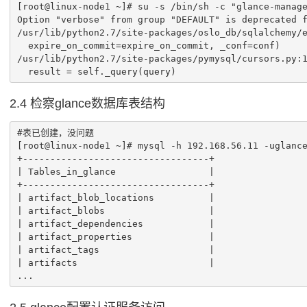
[root@linux-node1 ~]# su -s /bin/sh -c "glance-manage
Option "verbose" from group "DEFAULT" is deprecated f
/usr/lib/python2.7/site-packages/oslo_db/sqlalchemy/e
  expire_on_commit=expire_on_commit, _conf=conf)

/usr/lib/python2.7/site-packages/pymysql/cursors.py:1
  result = self._query(query)
2.4 检察glance数据库表结构
#表已创建，没问题

[root@linux-node1 ~]# mysql -h 192.168.56.11 -uglance
+----------------------------------+

| Tables_in_glance                 |

+----------------------------------+

| artifact_blob_locations          |

| artifact_blobs                   |

| artifact_dependencies            |

| artifact_properties              |

| artifact_tags                    |

| artifacts                        |

...