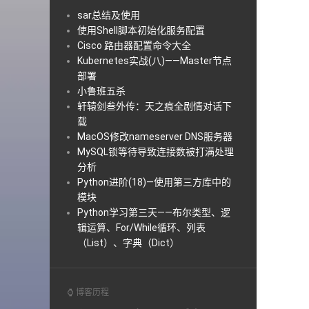
sar总结及使用
使用Shell脚本初始化服务配置
Cisco 路由器配置命令大全
Kubernetes实战(八)——Master节点
部署
小鲁班五杀
轩辕剑叁外传：天之痕全剧情对话下
载
MacOS修改nameserver DNS服务器
MySQL锁等待导致连接数被打满处理
分析
Python进阶(18)—使用第三方库中的
模块
Python学习第三天——布尔类型、逻
辑运算、For/While循环、列表
（List）、字典（Dict）
⌚ 博客历程