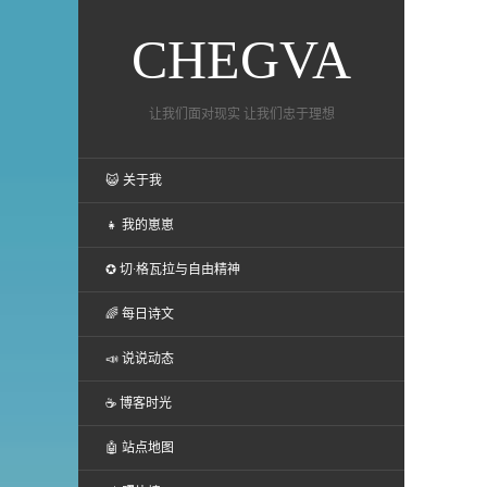
CHEGVA
让我们面对现实 让我们忠于理想
😺 关于我
👧 我的崽崽
✪ 切·格瓦拉与自由精神
🌈 每日诗文
📣 说说动态
☕ 博客时光
🤖 站点地图