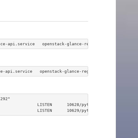
nce-api.service   openstack-glance-registry.service
ce-api.service   openstack-glance-registry.service
292"

               LISTEN      10628/python2       

*               LISTEN      10629/python2