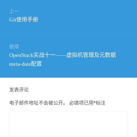
文
上一
章
上
Git使用手册
导
篇
航
文
章：
继续
下
OpenStack实战十一——虚拟机管理及元数据
篇
meta-date配置
文
章：
发表评论
电子邮件地址不会被公开。
必填项已用
*
标注