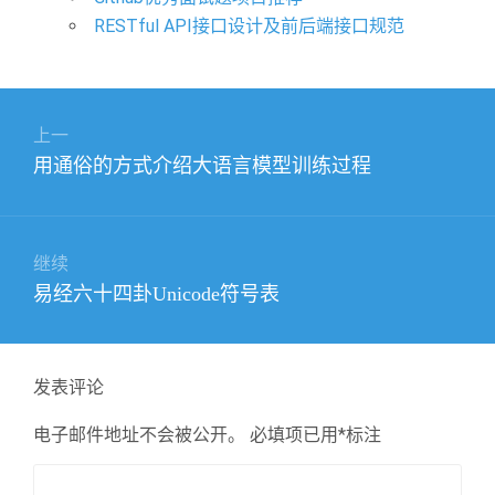
RESTful API接口设计及前后端接口规范
文
上一
章
上
用通俗的方式介绍大语言模型训练过程
导
篇
航
文
章：
继续
下
易经六十四卦Unicode符号表
篇
文
章：
发表评论
电子邮件地址不会被公开。
必填项已用
*
标注