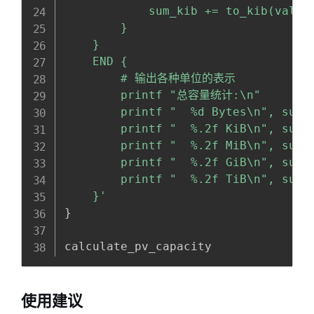
            sum_kib += to_kib(value,
        }

    }

    END {

        # 输出各种单位的表示

        printf "总容量统计:\n"

        printf "  %d Bytes\n", sum_k
        printf "  %.2f KiB\n", sum_k
        printf "  %.2f MiB\n", sum_k
        printf "  %.2f GiB\n", sum_k
        printf "  %.2f TiB\n", sum_k
    }'
}
calculate_pv_capacity
使用建议