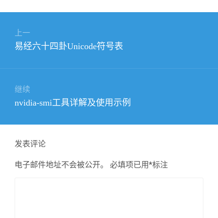
文
上一
章
上
易经六十四卦Unicode符号表
导
篇
航
文
章：
继续
下
nvidia-smi工具详解及使用示例
篇
文
章：
发表评论
电子邮件地址不会被公开。
必填项已用
*
标注