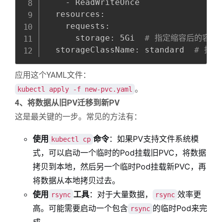
-
 ReadWriteOnce

  resources
:
    requests
:
      storage
:
 5Gi  
# 指定缩容后的容量
  storageClassName
:
 standard  
# 指定
应用这个YAML文件：
。
kubectl apply -f new-pvc.yaml
4、将数据从旧PV迁移到新PV
这是最关键的一步。常见的方法有：
使用
命令
：如果PV支持文件系统模
kubectl cp
式，可以启动一个临时的Pod挂载旧PVC，将数据
拷贝到本地，然后另一个临时Pod挂载新PVC，再
将数据从本地拷贝过去。
使用
工具
：对于大量数据，
效率更
rsync
rsync
高。可能需要启动一个包含
的临时Pod来完
rsync