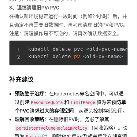
8、谨慎清理旧PV/PVC
在确认新环境稳定运行一段时间（例如24小时）后，并
且确定不再需要旧数据时，再考虑清理旧的PV和PVC。
注意
：清理操作是不可逆的，请再次确认数据安全。
Copy
全屏
收起
kubectl delete pvc 
<
old-pvc-name
>
 -
kubectl delete 
pv
<
old-pv-name
>
补充建议
预防胜于治疗
：在Kubernetes命名空间中，可以通
过创建
和
资源来
预防单
ResourceQuota
LimitRange
个PVC请求过大的存储空间
，从源头控制存储使用。
理解回收策略
：在删除旧PV时，务必了解其
（回收策略）。设
persistentVolumeReclaimPolicy
置为
时，删除PVC后PV及相关后端存储资源
Retain