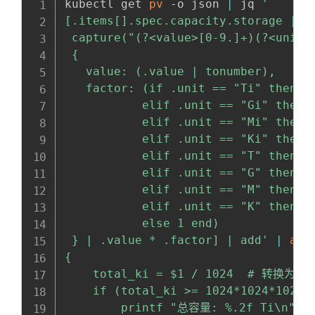
kubectl get 
pv
 -o json 
|
 jq 
'

[.items[].spec.capacity.storage | 

 capture("(?<value>[0-9.]+)(?<unit>[
 {

   value: (.value | tonumber),

   factor: (if .unit == "Ti" then 10
           elif .unit == "Gi" then 1
           elif .unit == "Mi" then 1
           elif .unit == "Ki" then 1
           elif .unit == "T" then 10
           elif .unit == "G" then 10
           elif .unit == "M" then 10
           elif .unit == "K" then 10
           else 1 end)

 } | .value * .factor] | add'
|
awk
{

    total_ki = $1 / 1024  # 转换为Ki
    if (total_ki >= 1024*1024*1024) 
        printf "总容量: %.2f Ti\n", to