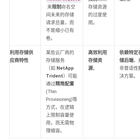
来
限制
命名空
存储资源
间未来的存储
的过度使
请求总量，而
用。
不是缩小已有
卷。
利用存储供
某些云厂商的
高效利用
依赖特定
应商特性
存储服务
存储资
储后端
，
（如
NetApp
源
。
非普适性
Trident
）可能
决方案。
通过
精简配置
(Thin
Provisioning)等
方式，在逻辑
上限制容量使
用，而无需物
理缩容
。