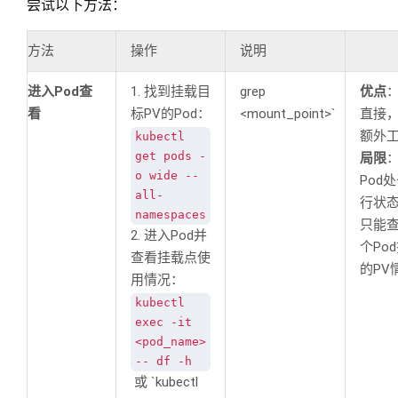
尝试以下方法：
方法
操作
说明
进入Pod查
1. 找到挂载目
grep
优点
看
标PV的Pod：
<mount_point>`
直接
额外
kubectl
get pods -
局限
o wide --
Pod
all-
行状
namespaces
只能
2. 进入Pod并
个Po
查看挂载点使
的PV
用情况：
kubectl
exec -it
<pod_name>
-- df -h
或 `kubectl