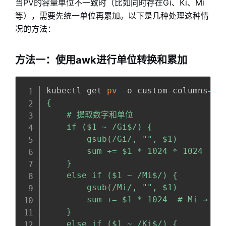
当PV的容量单位不一致时（比如同时存在Gi、Ki、Mi
等），需要先统一单位再累加。以下是几种处理这种情
况的方法：
方法一：使用awk进行单位转换和累加
Copy
全屏
收起
kubectl get 
pv
 -o custom-columns
=
CA
{

    # 提取数字和单位

    if ($1 ~ /Gi$/) {

        gsub(/Gi/, "", $1)

        sum += $1 * 1024 * 1024  # G
    }

    else if ($1 ~ /Mi$/) {

        gsub(/Mi/, "", $1)

        sum += $1 * 1024  # Mi → Ki

    }

    else if ($1 ~ /Ki$/) {
