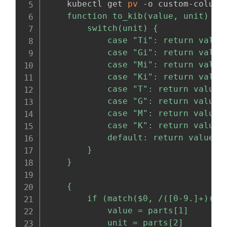
    kubectl get 
pv
 -o custom-column
    function to_kib(value, unit) {

        switch(unit) {

            case "Ti": return value 
            case "Gi": return value 
            case "Mi": return value 
            case "Ki": return value 
            case "T": return value *
            case "G": return value *
            case "M": return value *
            case "K": return value *
            default: return value
        }

    }

    {

        if (match($0, /([0-9.]+)([A-
            value = parts[1]

            unit = parts[2]
