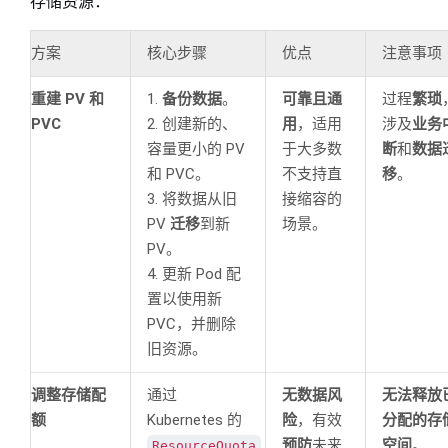
存储资源：
方案
核心步骤
优点
注意事项
重建 PV 和
1.
备份数据
。
可靠且通
过程
繁琐
PVC
2. 创建新的、
用
，适用
涉及
业务
容量更小的 PV
于大多数
断
和
数据
和 PVC。
不支持直
移
。
3. 将数据从旧
接缩容的
PV
迁移
到新
场景。
PV。
4. 更新 Pod 配
置以使用新
PVC，并删除
旧资源。
调整存储配
通过
无数据风
无法释放
额
Kubernetes 的
险
，有效
分配的存
预防
未来
空间
。
ResourceQuota