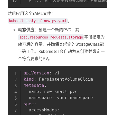
# ... 其他必要字段根据你的存储系统来定
然后应用这个YAML文件：
。
kubectl apply -f new-pv.yaml
动态供应
：创建一个新的PVC，其
字段指定为
spec.resources.requests.storage
缩容后的容量，并确保其绑定的StorageClass能
正确工作。Kubernetes会自动为其创建并绑定一
个符合要求的PV。
Copy
全屏
收起
apiVersion
:
kind
:
metadata
:
  name
:
 new
-
small
-
pvc

  namespace
:
 your
-
spec
:
  accessModes
: