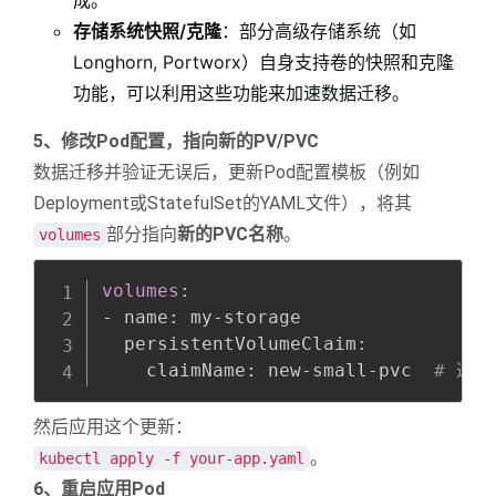
成。
存储系统快照/克隆
：部分高级存储系统（如
Longhorn, Portworx）自身支持卷的快照和克隆
功能，可以利用这些功能来加速数据迁移。
5、修改Pod配置，指向新的PV/PVC
数据迁移并验证无误后，更新Pod配置模板（例如
Deployment或StatefulSet的YAML文件），将其
部分指向
新的PVC名称
。
volumes
Copy
全屏
收起
volumes
:
-
 name
:
 my
-
storage

  persistentVolumeClaim
:
    claimName
:
 new
-
small
-
pvc  
# 这里
然后应用这个更新：
。
kubectl apply -f your-app.yaml
6、重启应用Pod