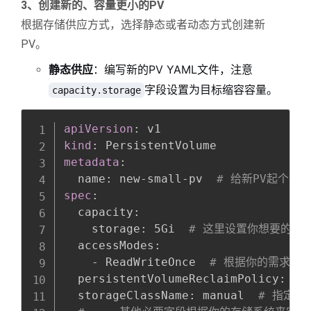
3、创建新的、容量更小的PV
根据存储供应方式，选择静态或者动态方式创建新
PV。
静态供应
：编写新的PV YAML文件，注意
字段设置为目标缩容容量。
capacity.storage
Copy
全屏
收起
apiVersion
:
kind
:
metadata
:
  name
:
 new
-
small
-
pv  
# 给新PV起个名字
spec
:
  capacity
:
    storage
:
 5Gi  
# 这里设置你想要的、
  accessModes
:
-
 ReadWriteOnce  
# 根据你的需求设
  persistentVolumeReclaimPolicy
:
 Re
  storageClassName
:
 manual  
# 指定存