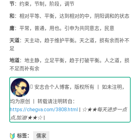
节
：约束，节制，阶段，调节
和
：相对平等、平衡，达到相对的中，阴阳调和的状态
庸
：平常，普通，用也。引申为共同意志，民意
天道
：天主动，趋于维护平衡。天之道，损有余而补不
足
地道
：地主静，立足平衡，趋于打破平衡。人之道，损
不足而补有余
安志合个人博客，版权所有 丨 如未注明，
均为原创 丨 转载请注明转自：
https://chegva.com/3808.html
|
☆★★每天进步一点
点,加油!★★☆
|
标签：
儒家