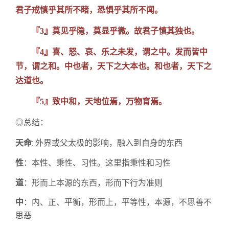
君子戒慎乎其所不睹，恐惧乎其所不闻。
『3』莫见乎隐，莫显乎微。故君子慎其独也。
『4』喜、怒、哀、乐之未发，谓之中。发而皆中
节，谓之和。中也者，天下之大本也。和也者，天下之
达道也。
『5』致中和，天地位焉，万物育焉。
◎总结：
天命
: 外界或父太极的影响，融入到自身的东西
性
：本性、秉性、习性。这里指秉性和习性
道
：形而上本源的东西，形而下行为准则
中
：内、正、平衡，形而上，平等性，本源，不思善不
思恶