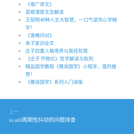
《增广贤文》
菜根谭原文及解读
王阳明40种人生大智慧，一口气读完心学精
华！
《渔樵问对》
朱子家训全文
庄子四重人格境界与易经哲理
《庄子·齐物论》哲学解读与批判
精品国学教程《雅说国学》小程序，强烈推
荐！
《雅说国学》系列入门讲座
文
上一
章
上
io.util周期性抖动的问题排查
导
篇