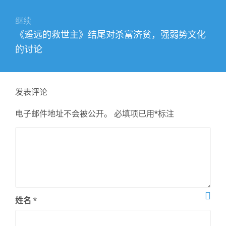
航
文
章：
继续
下
《遥远的救世主》结尾对杀富济贫，强弱势文化
篇
的讨论
文
章：
发表评论
电子邮件地址不会被公开。
必填项已用
*
标注
姓名
*