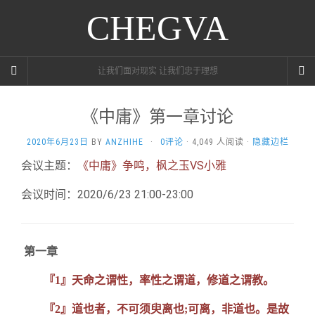
CHEGVA
让我们面对现实 让我们忠于理想
《中庸》第一章讨论
2020年6月23日
BY
ANZHIHE
·
0评论
· 4,049 人阅读 ·
隐藏边栏
会议主题：
《中庸》争鸣，枫之玉VS小雅
会议时间：2020/6/23 21:00-23:00
第一章
『1』天命之谓性，率性之谓道，修道之谓教。
『2』道也者，不可须臾离也;可离，非道也。是故