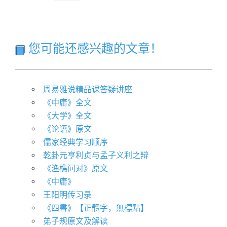
您可能还感兴趣的文章！
周易雅说精品课答疑讲座
《中庸》全文
《大学》全文
《论语》原文
儒家经典学习顺序
乾卦元亨利贞与孟子义利之辩
《渔樵问对》原文
《中庸》
王阳明传习录
《四書》【正體字，無標點】
弟子规原文及解读