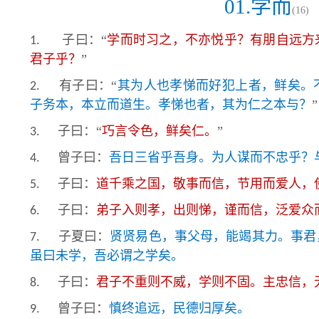
01.学而
(16)
子曰：“
学而时习之，不亦悦乎？有朋自远方
1.
君子乎？
”
有子曰：“
其为人也孝悌而好犯上者，鲜矣。
2.
子务本，本立而道生。孝悌也者，其为仁之本与？
”
子曰：“
巧言令色，鲜矣仁。
”
3.
曾子曰：
吾日三省乎吾身。为人谋而不忠乎？
4.
子曰：
道千乘之国，敬事而信，节用而爱人，
5.
子曰：
弟子入则孝，出则悌，谨而信，泛爱众
6.
子夏曰：
贤贤易色，事父母，能竭其力。事君
7.
虽曰未学，吾必谓之学矣。
子曰：
君子不重则不威，学则不固。主忠信，
8.
曾子曰：
慎终追远，民德归厚矣。
9.