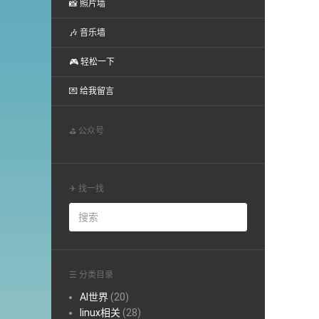
📸 照片墙
🎶 音乐墙
🎮 轻松一下
💌 给我留言
⛳ 公众号
✈ 找一找
☰ 分类目录
AI世界
(20)
linux相关
(28)