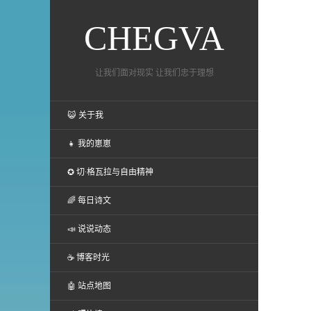
CHEGVA
让我们面对现实 让我们忠于理想
😺 关于我
👧 我的崽崽
✪ 切·格瓦拉与自由精神
🌈 每日诗文
📣 说说动态
☕ 博客时光
🤖 站点地图