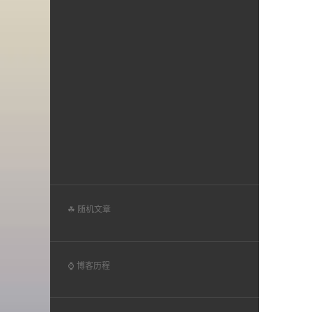
☘ 随机文章
⌚ 博客历程