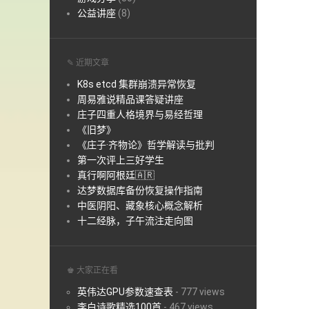
公益讲座
(8)
✎ 近期文章
K8s etcd 集群崩溃异常恢复
周易雅说精品课答疑讲座
庄子四重人格境界与易经哲理
《旧梦》
《庄子·齐物论》哲学解读与批判
第一次评上三好学生
真行啊阿根廷🇦🇷
达梦数据库备份恢复操作指南
中医阴阳、藏象核心概念解析
十二经脉，子午流注走向图
♚ 大家正在看
英伟达GPU参数速查表
-
777 views
李白诗歌精选100首
-
467 views