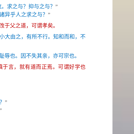
政。求之与？抑与之与？
”
诸异乎人之求之与？
”
改于父之道，可谓孝矣。
小大由之，有所不行。知和而和，不
耻辱也。因不失其亲，亦可宗也。
慎于言，就有道而正焉。可谓好学也
？
”
”