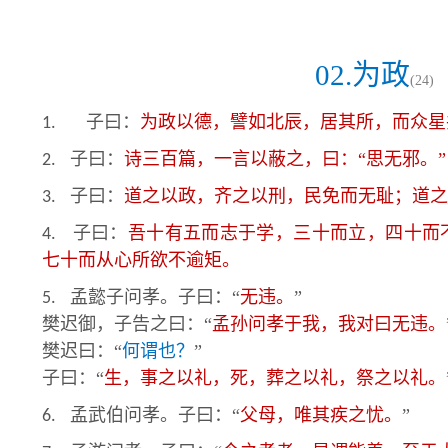
02.为政
(24)
子曰：
为政以德，譬如北辰，居其所，而众星
1.
子曰：
诗三百篇，一言以蔽之，曰：“思无邪。”
2.
子曰：
道之以政，齐之以刑，民免而无耻；道之
3.
子曰：
吾十有五而志于学，三十而立，四十而
4.
七十而从心所欲不逾矩。
孟懿子问孝。子曰：“
无违。
”
5.
樊迟御，子告之曰：“
孟孙问孝于我，我对曰无违。
樊迟曰：“
何谓也？
”
子曰：“
生，事之以礼，死，葬之以礼，祭之以礼。
孟武伯问孝。子曰：“
父母，唯其疾之忧。
”
6.