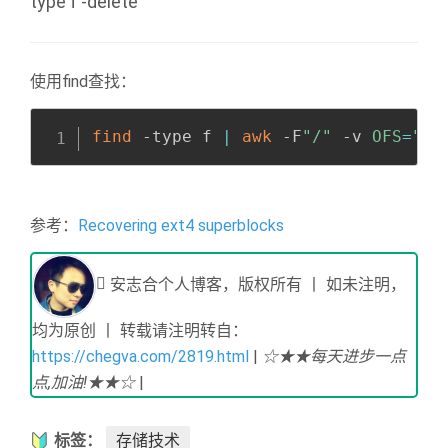
type f -delete
使用find查找：
Copy
全屏
收起
find
 -type f 
|
awk
 -F
"/"
 -v 
OFS
=
"/"
参考：
Recovering ext4 superblocks
安志合个人博客，版权所有 丨 如未注明，
均为原创 丨 转载请注明转自：
https://chegva.com/2819.html
|
☆★★每天进步一点
点,加油!★★☆
|
标签：
存储技术