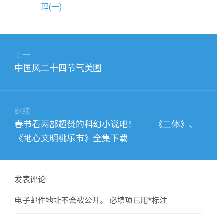
理(一)
文
上一
章
上
中国风二十四节气美图
导
篇
航
文
章：
继续
下
春节看两部超赞的科幻小说吧！——《三体》、
篇
《地心文明桃乐市》全集下载
文
章：
发表评论
电子邮件地址不会被公开。
必填项已用
*
标注