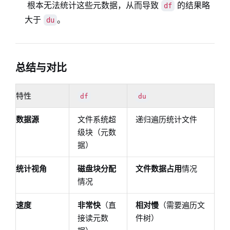
根本无法统计这些元数据，从而导致
的结果略
df
大于
。
du
总结与对比
特性
df
du
数据源
文件系统超
递归遍历统计文件
级块（元数
据）
统计视角
磁盘块分配
文件数据占用
情况
情况
速度
非常快
（直
相对慢
（需要遍历文
接读元数
件树）