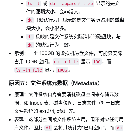
或
显示的是文
ls -l
du --apparent-size
件的
逻辑大小
，会非常大。
（默认行为）显示的是文件实际占用的
磁盘
du
块大小
，会小很多。
反映的是文件系统实际消耗的磁盘块，与
df
的默认行为一致。
du
示例
：一个 100GB 的虚拟机磁盘文件，可能只实际
占用 10GB 空间。
显示
，而
du -h file
10G
显示
。
ls -lh file
100G
原因五：文件系统元数据（Metadata）
原理
：文件系统自身需要消耗磁盘空间来存储元数
据，如 inode 表、磁盘位图、日志文件（对于日志
文件系统如 ext3/4, xfs）等。
表现
：这部分空间被文件系统占用，但不对应任何用
户文件。因此
会将其统计为“已用空间”，而
df
du