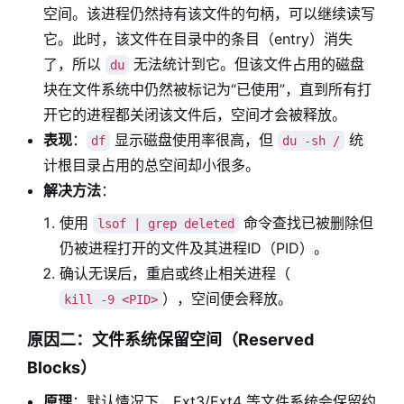
空间。该进程仍然持有该文件的句柄，可以继续读写
它。此时，该文件在目录中的条目（entry）消失
了，所以
无法统计到它。但该文件占用的磁盘
du
块在文件系统中仍然被标记为“已使用”，直到所有打
开它的进程都关闭该文件后，空间才会被释放。
表现
：
显示磁盘使用率很高，但
统
df
du -sh /
计根目录占用的总空间却小很多。
解决方法
：
使用
命令查找已被删除但
lsof | grep deleted
仍被进程打开的文件及其进程ID（PID）。
确认无误后，重启或终止相关进程（
），空间便会释放。
kill -9 <PID>
原因二：文件系统保留空间（Reserved
Blocks）
原理
：默认情况下，Ext3/Ext4 等文件系统会保留约