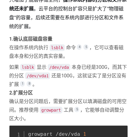
统还未扩展
。云平台的控制台扩容只是扩大了"物理磁
盘"的容量，后续还需要在系统内部进行分区和文件系
统的扩展。
1.确认底层磁盘容量
在操作系统内执行
命令
，它可以查看磁
4
5
lsblk
盘本身和分区的真实容量。
如果
显示
本身已经是300G，而其下
lsblk
/dev/vda
的分区
还是100G，这就证实了是分区没有
/dev/vda1
扩展
。
1
8
2.扩展分区
确认是分区问题后，需要扩展分区以填满磁盘的可用空
间。推荐使用
工具
，它能够自动调整分
5
growpart
区大小。
Copy
全屏
收起
growpart /dev/vda 
1