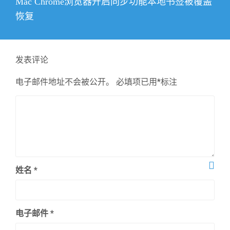
下
Mac Chrome浏览器开启同步功能本地书签被覆盖
篇
恢复
文
章：
发表评论
电子邮件地址不会被公开。
必填项已用
*
标注
姓名
*
电子邮件
*