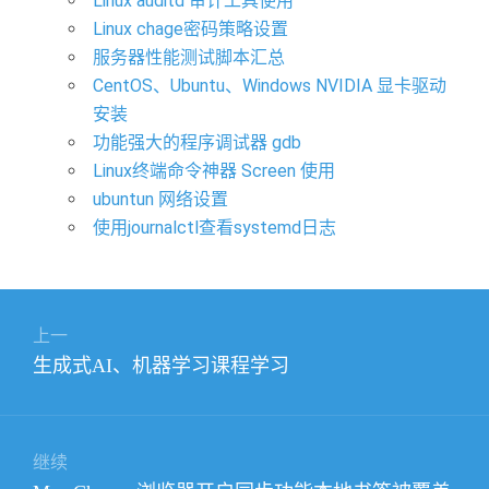
Linux auditd 审计工具使用
Linux chage密码策略设置
服务器性能测试脚本汇总
CentOS、Ubuntu、Windows NVIDIA 显卡驱动
安装
功能强大的程序调试器 gdb
Linux终端命令神器 Screen 使用
ubuntun 网络设置
使用journalctl查看systemd日志
文
上一
章
上
生成式AI、机器学习课程学习
导
篇
航
文
章：
继续