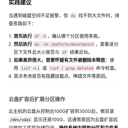
实践建议
当遇到磁盘空间不足报警，但
找不到大文件时，排
du
查思路如下：
首先执行
，确认哪个分区使用率高。
df -h
然后执行
，查看该分
du -sh /path/to/mountpoint
区下文件总大小是否与
结果近似。
df
如果差异很大，首要怀疑有文件被删除未释放
：使
用
或
命令检查。
lsof +L1
lsof | grep deleted
其次考虑是否有隐藏挂载点、稀疏文件等原因。
云盘扩容后扩展分区操作
云主机的云盘从控制台100G扩容到300G后，根目录
显示还是100G，这通常是因为云盘扩容后
/dev/vda1
只增加了底层存储空间，
操作系统内部的分区和文件系