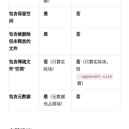
据）
包含保留空
是
否
间
包含被删除
是
否
但未释放的
文件
包含稀疏文
否
（只算实
否
（只算实际块，
件“空洞”
际块）
但
--apparent-size
算）
包含元数据
是
（元数据
否
也占用块）