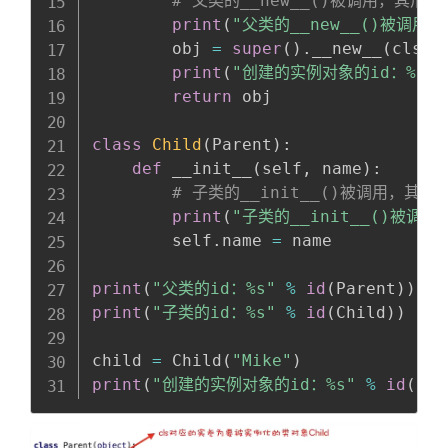
# 父类的__new__()被调用，其形参c
print
(
"父类的__new__()被调用
        obj 
=
super
(
)
.
__new__
(
cls
)
print
(
"创建的实例对象的id：%s"
return
 obj

class
Child
(
Parent
)
:
def
 __init__
(
self
,
 name
)
:
# 子类的__init__()被调用，其形参
print
(
"子类的__init__()被调用
        self
.
name 
=
 name

print
(
"父类的id：%s"
%
id
(
Parent
)
)
#
print
(
"子类的id：%s"
%
id
(
Child
)
)
#
child 
=
 Child
(
"Mike"
)
print
(
"创建的实例对象的id：%s"
%
id
(
chi