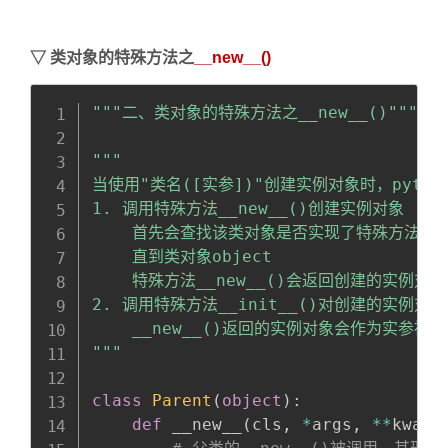
▽
类对象的特殊方法之
__new__()
Copy
全屏
收起
"""二、类对象的特殊方法之__new__()"""
"""

当使用"类名([实参])"创建实例对象时，pyth
1. 调用特殊方法__new__()创建实例对象

    首先会查找该类对象是否实现了特殊方法__n
    直到类对象object

    特殊方法__new__()会返回创建的实例对象

2. 调用特殊方法__init__()对创建的实例对象
    __new__()返回的实例对象会作为实参被自动
"""
class
Parent
(
object
)
:
def
 __new__
(
cls
,
*
args
,
**
kwarg