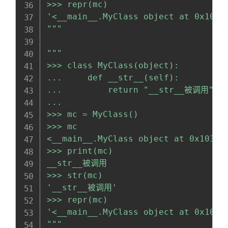
>>> repr(mc)

'<__main__.MyClass object at 0x103f4
"""
"""

>>> class MyClass(object):

...     def __str__(self):

...         return "__str__被调用"

... 

>>> mc = MyClass()

>>> mc

<__main__.MyClass object at 0x103e5c
>>> print(mc)

__str__被调用

>>> str(mc)

'__str__被调用'

>>> repr(mc)

'<__main__.MyClass object at 0x103e5
"""