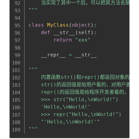
    当实现了其中一个后，可以把其方法名赋值给
"""
class
MyClass
(
object
)
:
def
 __str__
(
self
)
:
return
"xxx"
    __repr__ 
=
 __str__

"""

    内置函数str()和repr()都返回对象的
    str()的返回值是给用户看的，对用户更加友
    repr()的返回值是给程序开发者看的，是为
    >>> str("Hello,\nWorld!")

    'Hello,\nWorld!'

    >>> repr("Hello,\nWorld!")

    "'Hello,\\nWorld!'"

"""