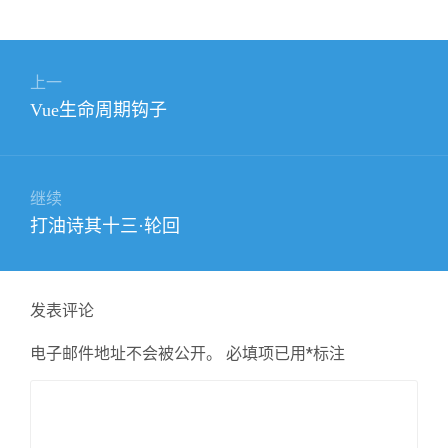
文
上一
章
上
Vue生命周期钩子
导
篇
航
文
章：
继续
下
打油诗其十三·轮回
篇
文
章：
发表评论
电子邮件地址不会被公开。
必填项已用
*
标注