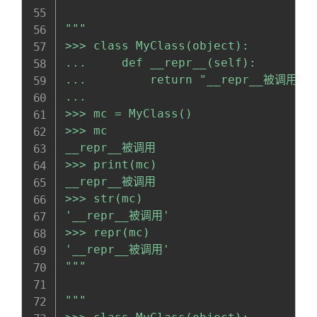
"""

>>> class MyClass(object):

...     def __repr__(self):

...         return "__repr__被调用"

... 

>>> mc = MyClass()

>>> mc

__repr__被调用

>>> print(mc)

__repr__被调用

>>> str(mc)

'__repr__被调用'

>>> repr(mc)

'__repr__被调用'

"""
"""
