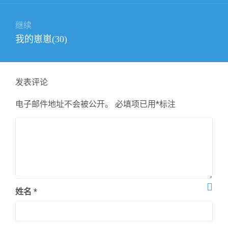
航
文
章：
继续
下
我的崽崽(30)
篇
文
章：
发表评论
电子邮件地址不会被公开。
必填项已用
*
标注
姓名
*