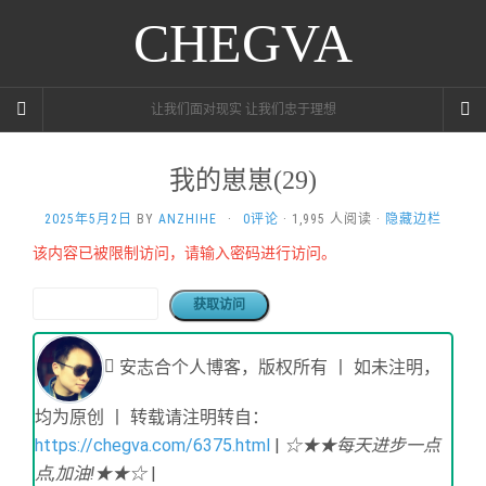
CHEGVA
让我们面对现实 让我们忠于理想
我的崽崽(29)
2025年5月2日
BY
ANZHIHE
·
0评论
· 1,995 人阅读 ·
隐藏边栏
该内容已被限制访问，请输入密码进行访问。
安志合个人博客，版权所有 丨 如未注明，
均为原创 丨 转载请注明转自：
https://chegva.com/6375.html
|
☆★★每天进步一点
点,加油!★★☆
|