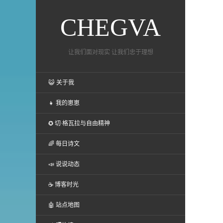
CHEGVA
让我们面对现实 让我们忠于理想
😺 关于我
👧 我的崽崽
✪ 切·格瓦拉与自由精神
🌈 每日诗文
📣 说说动态
☕ 博客时光
🤖 站点地图