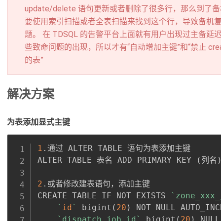
update/delete 语句更新或者删除了很多行，那么
要使用索引扫描或者全表扫描来找到这个行，导致备机
题。 在 TDSQL 的告警平台上面就有用户出现过主备
些致命问题的出现，所以才有“自动增加主键”和“禁止 create ta
的表”
解决方案
为表添加显式主键
1
.通过 ALTER TABLE 语句为表添加主键

ALTER TABLE 表名 ADD PRIMARY KEY 
(
列名
2
.或者修改建表语句，添加主键

CREATE TABLE IF NOT EXISTS 
`
zone_xxx_
`
id
`
 bigint
(
20
)
 NOT NULL AUTO_INC
`
dispatch_job_id
`
 bigint
(
20
)
 NULL,