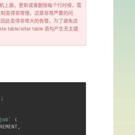
到了备机上面，更新或者删除每个行时候，需
复制变得非常慢，这是非常严重的问
延迟因此变得非常大的告警。为了避免这
ble/alter table 语句产生无主键
Copy
全屏
收起
)
;
job
`
(
REMENT,


