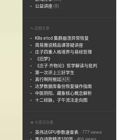
公益讲座
(8)
✎ 近期文章
K8s etcd 集群崩溃异常恢复
周易雅说精品课答疑讲座
庄子四重人格境界与易经哲理
《旧梦》
《庄子·齐物论》哲学解读与批判
第一次评上三好学生
真行啊阿根廷🇦🇷
达梦数据库备份恢复操作指南
中医阴阳、藏象核心概念解析
十二经脉，子午流注走向图
♚ 大家正在看
英伟达GPU参数速查表
-
777 views
李白诗歌精选100首
-
466 views