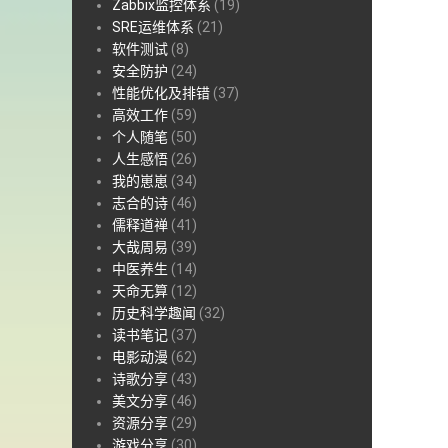
Zabbix监控体系
(19)
SRE运维体系
(21)
软件测试
(8)
安全防护
(24)
性能优化及排错
(37)
高效工作
(59)
个人随笔
(50)
人生感悟
(26)
我的崽崽
(34)
志合的诗
(46)
儒释道禅
(41)
大哉周易
(39)
中医养生
(14)
天命无算
(12)
历史科学趣闻
(32)
读书笔记
(37)
电影动漫
(62)
诗歌分享
(43)
美文分享
(46)
资源分享
(29)
游戏分享
(30)