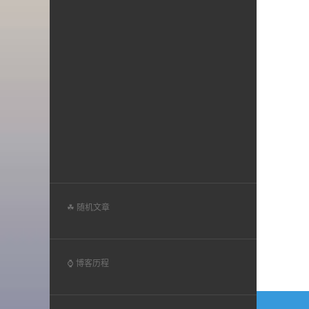
☘ 随机文章
⌚ 博客历程
文