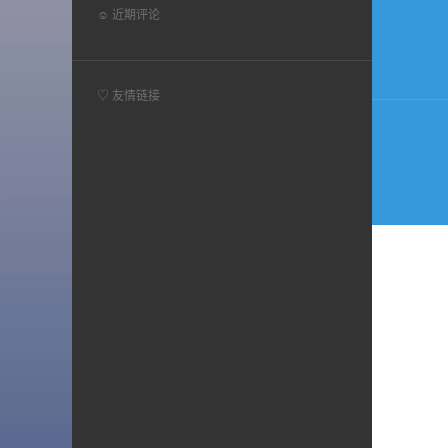
☺ 近期评论
章
导
航
♡ 友情链接