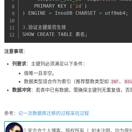
    PRIMARY KEY 
(
`
id
`
)
)
 ENGINE 
=
 InnoDB CHARSET 
=
 utf8mb4
;
3
.验证主键是否生效

SHOW CREATE TABLE 表名
;
注意事项
：
列要求
：主键列必须满足以下条件：
值唯一且非空。
数据类型适合作为索引（推荐整数类型如
、
INT
BIG
数据冲突
：若表中已有数据，需确保主键列无重复值，否
参考：
记一次数据库迁移的过程采坑过程
安志合个人博客，版权所有 丨 如未注明，均为原创