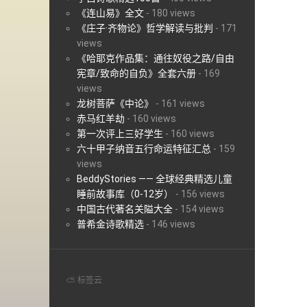
《连山易》全文
-
180 views
《庄子·齐物论》哲学解读与批判
-
171
views
《哈耶克作品集：通往奴役之路/自由
宪章/致命的自负》全套六册
-
169
views
龙树菩萨《中论》
-
161 views
赤马红羊劫
-
160 views
第一次评上三好学生
-
160 views
六十甲子纳音五行命运特征汇总
-
159
views
BeddyStories —— 全球经典精选儿童
睡前故事库（0-12岁）
-
156 views
中国古代著名关隘大全
-
154 views
普希金诗歌精选
-
146 views
⛅ 标签云