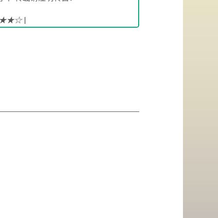
!★★☆
|