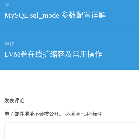
上一
上
MySQL sql_mode 参数配置详解
篇
文
章：
继续
下
LVM卷在线扩缩容及常用操作
篇
文
章：
发表评论
电子邮件地址不会被公开。
必填项已用
*
标注