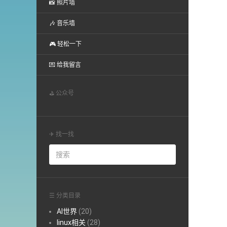
📸 照片墙
🎶 音乐墙
🎮 轻松一下
💌 给我留言
⛳ 公众号
✈ 找一找
☰ 分类目录
AI世界
(20)
linux相关
(28)