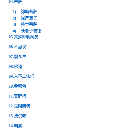
04.菩萨
1)
弥勒菩萨
2)
光严童子
3)
持世菩萨
4)
长者子善德
05.文殊师利问疾
06.不思议
07.观众生
08.佛道
09.入不二法门
10.香积佛
11.菩萨行
12.见阿閦佛
13.法供养
14.嘱累