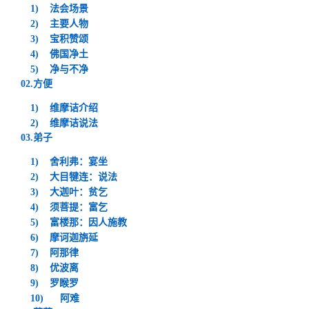
1)
法会场景
2)
主要人物
3)
宝积赞颂
4)
佛国净土
5)
净与不净
02.方便
1)
维摩诘介绍
2)
维摩诘说法
03.弟子
1)
舍利弗：宴坐
2)
大目犍连：说法
3)
大迦叶：贫乞
4)
须菩提：富乞
5)
富楼那：因人施教
6)
摩诃迦旃延
7)
阿那律
8)
优波离
9)
罗
睺
罗
10)
阿难