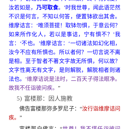
汝若如是，
乃可取食
。’时我世尊，闻此语茫然
不识是何言，不知以何答，便置钵欲出其舍。
维摩诘言：‘唯须菩提！取钵勿惧，于意云何？
如来所作化人，若以是事诘，宁有惧不？’我
言：‘不也。’维摩诘言：‘一切诸法如幻化相，
汝今不应有所惧也。所以者何？一切言说不离
是相。至于智者不著文字故无所惧，何以故？
文字性离无有文字，是则解脱，解脱相者则诸
法也。
’维摩诘说是法时，二百天子得法眼净。
故我不任诣彼问疾。
”
5)
富楼那：因人施教
佛告富楼那弥多罗尼子：“
汝行诣维摩诘问
疾。
”
富楼那白佛言：“
世尊！我不堪任诣彼问