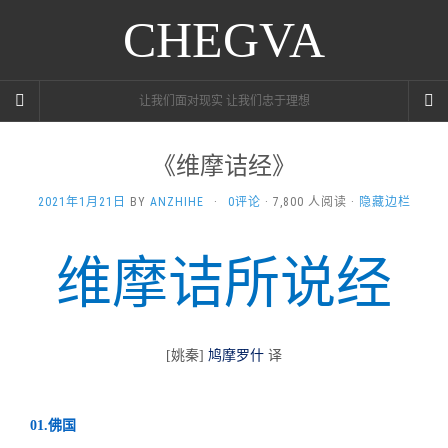
CHEGVA
让我们面对现实 让我们忠于理想
《维摩诘经》
2021年1月21日
BY
ANZHIHE
·
0评论
· 7,800 人阅读 ·
隐藏边栏
维摩诘所说经
[
姚秦]
鸠摩罗什
译
01.佛国