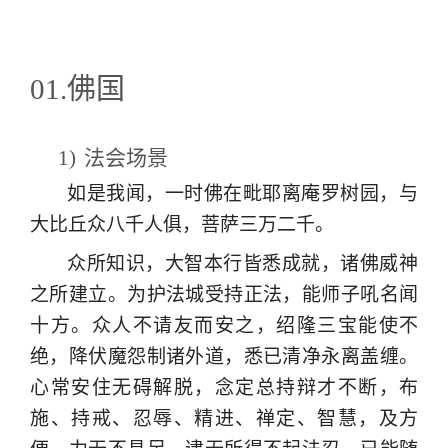
01.佛国
1)
法会场景
如是我闻，一时佛在毗耶离庵罗树园，与
大比丘众八千人俱，菩萨三万二千。
众所知识，大智本行皆悉成就，诸佛威神
之所建立。为护法城受持正法，能师子吼名闻
十方。众人不请友而安之，绍隆三宝能使不
绝，降伏魔怨制诸外道，悉已清净永离盖缠。
心常安住无碍解脱，念定总持辩才不断，布
施、持戒、忍辱、精进、禅定、智慧，及方