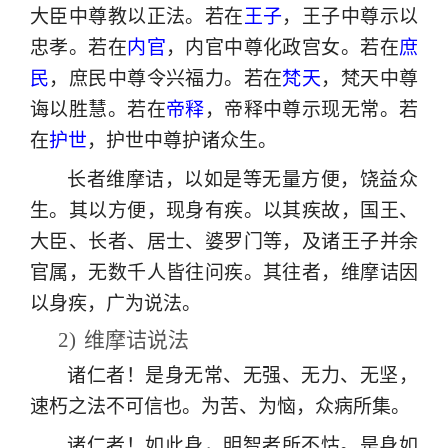
大臣中尊教以正法。若在
王子
，王子中尊示以
忠孝。若在
内官
，内官中尊化政宫女。若在
庶
民
，庶民中尊令兴福力。若在
梵天
，梵天中尊
诲以胜慧。若在
帝释
，帝释中尊示现无常。若
在
护世
，护世中尊护诸众生。
长者维摩诘，以如是等无量方便，饶益众
生。其以方便，现身有疾。以其疾故，国王、
大臣、长者、居士、婆罗门等，及诸王子并余
官属，无数千人皆往问疾。其往者，维摩诘因
以身疾，广为说法。
2)
维摩诘说法
诸仁者！是身无常、无强、无力、无坚，
速朽之法不可信也。为苦、为恼，众病所集。
诸仁者！如此身，明智者所不怙。是身如