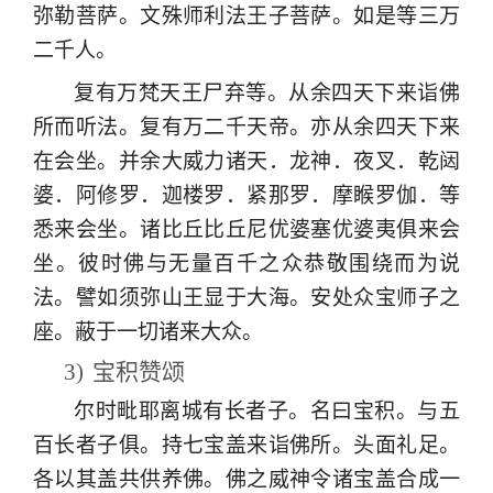
弥勒菩萨。文殊师利法王子菩萨。如是等三万
二千人。
复有万梵天王尸弃等。从余四天下来诣佛
所而听法。复有万二千天帝。亦从余四天下来
在会坐。并余大威力诸天．龙神．夜叉．乾闼
婆．阿修罗．迦楼罗．紧那罗．摩睺罗伽．等
悉来会坐。诸比丘比丘尼优婆塞优婆夷俱来会
坐。彼时佛与无量百千之众恭敬围绕而为说
法。譬如须弥山王显于大海。安处众宝师子之
座。蔽于一切诸来大众。
3)
宝积赞颂
尔时毗耶离城有长者子。名曰宝积。与五
百长者子俱。持七宝盖来诣佛所。头面礼足。
各以其盖共供养佛。佛之威神令诸宝盖合成一