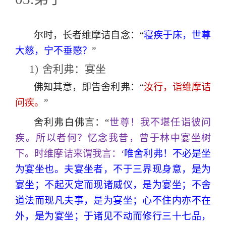
尔时，长者维摩诘自念：“
寝疾于床，世尊
大慈，宁不垂愍？
”
1)
舍利弗：宴坐
佛知其意，即告舍利弗：“
汝行，诣维摩诘
问疾。
”
舍利弗白佛言：“
世尊！我不堪任诣彼问
疾。所以者何？忆念我昔，曾于林中宴坐树
下。时维摩诘来谓我言：‘
唯舍利弗！不必是坐
为宴坐也。夫宴坐者，不于三界现身意，是为
宴坐；不起灭定而现诸威仪，是为宴坐；不舍
道法而现凡夫事，是为宴坐；心不住内亦不在
外，是为宴坐；于诸见不动而修行三十七品，