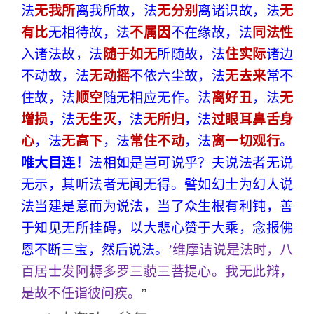
法
无我所
离我所故，法
无分别
离诸识故，法
无
有比
无相待故，法
不属因
不在缘故，法
同法性
入诸法故，法
随于如无
所随故，法
住实际
诸边
不动故，法
无动摇
不依六尘故，法
无去来
常不
住故，法
顺空
随无相应无作。法
离好丑
，法
无
增损
，法
无生灭
，法
无所归
，法
过眼耳鼻舌身
心
，法
无高下
，法
常住不动
，法
离一切观行
。
唯大目连！
法相如是岂可说乎？夫说法者无说
无示，其听法者无闻无得。譬如幻士为幻人说
法当建是意而为说法，当了众生根有利钝，善
于知见无所挂碍，以大悲心赞于大乘，念报佛
恩不断三宝，然后说法。
’维摩诘说是法时，八
百居士发阿耨多罗三藐三菩提心。我无此辩，
是故不任诣彼问疾。
”