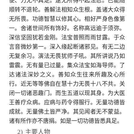
便、力无不具足。逮无所得不起法忍。已能随
顺转不退轮。善解法相知众生根。盖诸大众得
无所畏。功德智慧以修其心。相好严身色像第
一。舍诸世间所有饰好。名称高远逾于须弥。
深信坚固犹若金刚。法宝普照而雨甘露。于众
言音微妙第一。深入缘起断诸邪见。有无二边
无复余习。演法无畏犹师子吼。其所讲说乃如
雷震。无有量已过量。集众法宝如海导师。了
达诸法深妙之义。善知众生往来所趣及心所
行。近无等等佛自在慧十力无畏十八不共。关
闭一切诸恶趣门。而生五道以现其身。为大医
王善疗众病。应病与药令得服行。无量功德皆
成就。无量佛土皆严净。其见闻者无不蒙益。
诸有所作亦不唐捐。如是一切功德皆悉具足。
2)
主要人物