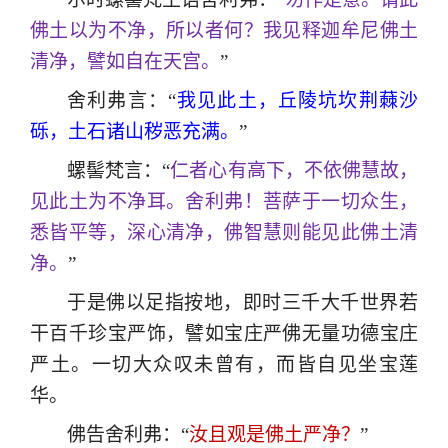
佛土以为不净，所以者何？我见释迦牟尼佛土
清净，譬如自在天宫。
”
舍利弗言：“
我见此土，丘陵坑坎荆蕀沙
砾，土石诸山秽恶充满。
”
螺髻梵言：“
仁者心有高下，不依佛慧故，
见此土为不净耳。舍利弗！菩萨于一切众生，
悉皆平等，深心清净，佛智慧则能见此佛土清
净。
”
于是佛以足指按地，即时三千大千世界若
干百千珍宝严饰，譬如宝庄严佛无量功德宝庄
严土。一切大众叹未曾有，而皆自见坐宝莲
华。
佛告舍利弗：“
汝且观是佛土严净？
”