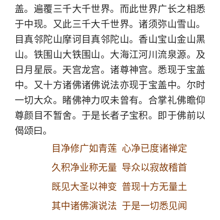
盖。遍覆三千大千世界。而此世界广长之相悉
于中现。又此三千大千世界。诸须弥山雪山。
目真邻陀山摩诃目真邻陀山。香山宝山金山黑
山。铁围山大铁围山。大海江河川流泉源。及
日月星辰。天宫龙宫。诸尊神宫。悉现于宝盖
中。又十方诸佛诸佛说法亦现于宝盖中。尔时
一切大众。睹佛神力叹未曾有。合掌礼佛瞻仰
尊颜目不暂舍。于是长者子宝积。即于佛前以
偈颂曰。
目净修广如青莲 心净已度诸禅定
久积净业称无量 导众以寂故稽首
既见大圣以神变 普现十方无量土
其中诸佛演说法 于是一切悉见闻