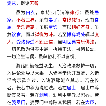
定慧
，摄诸
无智
。
虽为
白衣
，奉持沙门清净
律行
；虽处
居
家
，
不著三界
。示有
妻子
，
常修梵行
。现有
眷
属
，
常乐远离
。虽服
宝饰
，而以
相好严身
。虽
复
饮食
，而以
禅悦为味
。若至
博弈戏处
辄以
度
人
，
受诸异道
不毁正信
，虽
明世典
常乐佛法
，
一切见敬为供养中最。执持正法，摄诸长幼。
一切治生谐偶，虽获俗利不以喜悦。
游诸四衢饶益众生，入治政法救护一切，
入讲论处导以大乘，入诸学堂诱开童蒙，入诸
淫舍示欲之过，入诸酒肆能立其志。若在长
者，长者中尊为说胜法。若在
居士
，居士中尊
断其贪著。若在
刹利
，刹利中尊教以忍辱。若
在
婆罗门
，婆罗门中尊除其我慢。若在
大臣
，