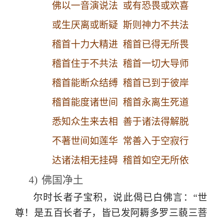
佛以一音演说法 或有恐畏或欢喜
或生厌离或断疑 斯则神力不共法
稽首十力大精进 稽首已得无所畏
稽首住于不共法 稽首一切大导师
稽首能断众结缚 稽首已到于彼岸
稽首能度诸世间 稽首永离生死道
悉知众生来去相 善于诸法得解脱
不著世间如莲华 常善入于空寂行
达诸法相无挂碍 稽首如空无所依
4)
佛国净土
尔时长者子宝积，说此偈已白佛言：“世
尊！是五百长者子，皆已发阿耨多罗三藐三菩