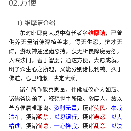
02.方便
1)
维摩诘介绍
尔时毗耶离大城中有长者名
维摩诘
，已曾
供养无量诸佛深植善本，得无生忍，辩才无
碍，游戏神通逮诸总持，获无所畏降魔劳怨。
入深法门，善于智度；通达方便，大愿成就。
明了众生心之所趣，又能分别诸根利钝。久于
佛道，心已纯淑，决定大乘。
诸有所作能善思量，住佛威仪心大如海。
诸佛咨嗟弟子，释梵世主所敬。欲度人，故以
善方便居毗耶离。
资财无量
，摄诸
贫民
。
奉戒
清净
，摄诸
毁禁
。
以忍调行
，摄诸
恚怒
。
以大
精进
，摄诸
懈怠
。
一心禅寂
，摄诸
乱意
。
以决