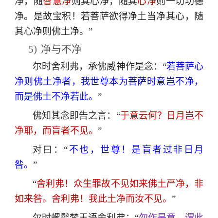
净，随
智慧净
则其心净，随其
心净
则一切功德
净。是故宝积！若菩萨欲得净土当净其心，随
其心净则佛土净。”
5)
净与不净
尔时舍利弗，承佛威神作是念：“
若菩萨心
净则佛土净者，我世尊本为菩萨时意岂不净，
而是佛土不净若此。
”
佛知其念即告之言：“
于意云何？日月岂不
净耶，而盲者不见。
”
对曰：“
不也，世尊！是盲者过非日月
咎。
”
“
舍利弗！众生罪故不见如来佛土严净，非
如来咎。舍利弗！我此土净而汝不见。
”
尔时螺髻梵王语舍利弗：“
勿作是意。谓此