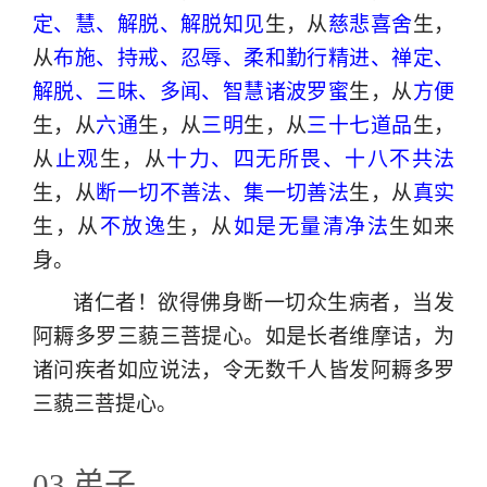
定、慧、解脱、解脱知见
生，从
慈悲喜舍
生，
从
布施、持戒、忍辱、柔和勤行精进、禅定、
解脱、三昧、多闻、智慧诸波罗蜜
生，从
方便
生，从
六通
生，从
三明
生，从
三十七道品
生，
从
止观
生，从
十力、四无所畏、十八不共法
生，从
断一切不善法、集一切善法
生，从
真实
生，从
不放逸
生，从
如是无量清净法
生如来
身。
诸仁者！欲得佛身断一切众生病者，当发
阿耨多罗三藐三菩提心。如是长者维摩诘，为
诸问疾者如应说法，令无数千人皆发阿耨多罗
三藐三菩提心。
03.弟子