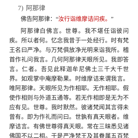
7)
阿那律
佛告阿那律：“
汝行诣维摩诘问疾。
”
阿那律白佛言。世尊。我不堪任诣彼问
疾。所以者何。忆念我昔于一处经行。时有梵
王名曰严净。与万梵俱放净光明来诣我所。稽
首作礼问我言。几何阿那律天眼所见。我即答
言。仁者。吾见此释迦牟尼佛土三千大千世
界。如观掌中庵摩勒果。时维摩诘来谓我言。
唯阿那律。天眼所见为作相耶。无作相耶。假
使作相则与外道五通等。若无作相即是无为不
应有见。世尊。我时默然。彼诸梵闻其言得未
曾有。即为作礼而问曰。世孰有真天眼者。维
摩诘言。有佛世尊得真天眼。常在三昧悉见诸
佛国不以二相。于是严净梵王及其眷属五百梵