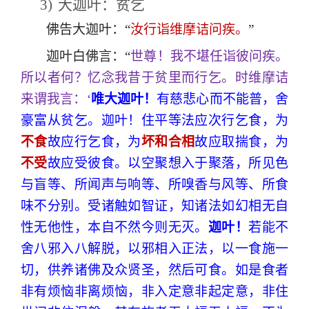
3)
大迦叶：贫乞
佛告大迦叶：“
汝行诣维摩诘问疾。
”
迦叶白佛言：“
世尊！我不堪任诣彼问疾。
所以者何？忆念我昔于贫里而行乞。时维摩诘
来谓我言：‘
唯大迦叶！
有慈悲心而不能普，舍
豪富从贫乞。迦叶！住平等法应次行乞食，为
不食
故应行乞食，为
坏和合相
故应取揣食，为
不受
故应受彼食。以空聚想入于聚落，所见色
与盲等、所闻声与响等、所嗅香与风等、所食
味不分别。受诸触如智证，知诸法如幻相无自
性无他性，本自不然今则无灭。
迦叶！
若能不
舍八邪入八解脱，以邪相入正法，以一食施一
切，供养诸佛及众贤圣，然后可食。如是食者
非有烦恼非离烦恼，非入定意非起定意，非住