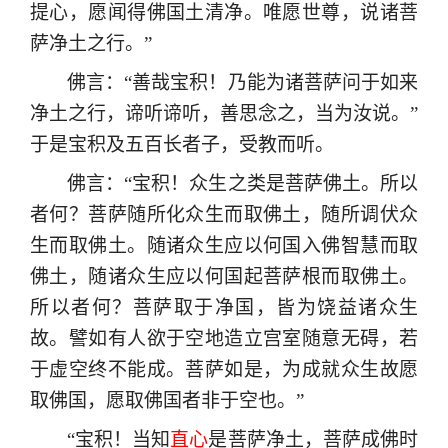
提心，愿闻得佛国土清净。唯愿世尊，说诸菩
萨净土之行。”
佛言：“善哉宝积！乃能为诸菩萨问于如来
净土之行，谛听谛听，善思念之，当为汝说。”
于是宝积及五百长者子，受教而听。
佛言：“宝积！众生之类是菩萨佛土。所以
者何？菩萨随所化众生而取佛土，随所调伏众
生而取佛土。随诸众生应以何国入佛智慧而取
佛土，随诸众生应以何国起菩萨根而取佛土。
所以者何？菩萨取于净国，皆为饶益诸众生
故。譬如有人欲于空地造立宫室随意无碍，若
于虚空终不能成。菩萨如是，为成就众生故愿
取佛国，愿取佛国者非于空也。”
“宝积！当知
直心
是菩萨净土，菩萨成佛时