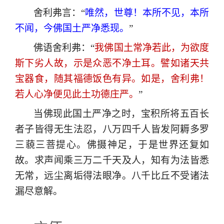
舍利弗言：“
唯然，世尊！本所不见，本所
不闻，今佛国土严净悉现。
”
佛语舍利弗：“
我佛国土常净若此，为欲度
斯下劣人故，示是众恶不净土耳。譬如诸天共
宝器食，随其福德饭色有异。如是，舍利弗！
若人心净便见此土功德庄严。
”
当佛现此国土严净之时，宝积所将五百长
者子皆得无生法忍，八万四千人皆发阿耨多罗
三藐三菩提心。佛摄神足，于是世界还复如
故。求声闻乘三万二千天及人，知有为法皆悉
无常，远尘离垢得法眼净。八千比丘不受诸法
漏尽意解。