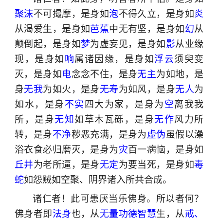
聚沫
不可撮摩，是身如
泡
不得久立，是身如
炎
从渴爱生，是身如
芭蕉
中无有坚，是身如
幻
从
颠倒起，是身如
梦
为虚妄见，是身如
影
从业缘
现，是身如
响
属诸因缘，是身如
浮云
须臾变
灭，是身如
电
念念不住，是身
无主
为如地，是
身
无我
为如火，是身
无寿
为如风，是身
无人
为
如水，是身
不实
四大为家，是身为
空
离我我
所，是身
无知
如草木瓦砾，是身
无作
风力所
转，是身
不净
秽恶充满，是身为
虚伪
虽假以澡
浴衣食必归磨灭，是身为
灾
百一病恼，是身如
丘井
为老所逼，是身
无定
为要当死，是身如
毒
蛇
如怨贼如空聚、阴界诸入所共合成。
诸仁者！此可患厌当乐佛身。所以者何？
佛身者即
法身
也，从
无量功德智慧
生，从
戒、