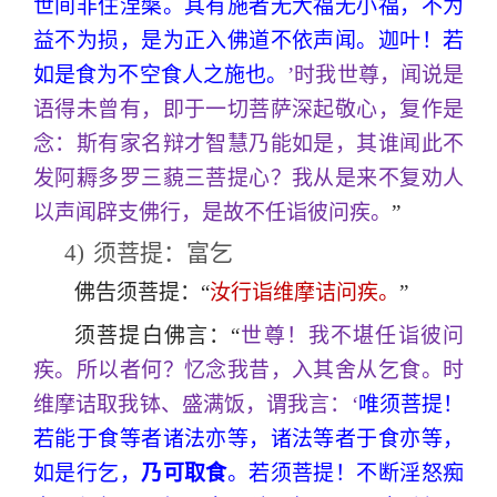
世间非住涅槃。其有施者无大福无小福，不为
益不为损，是为正入佛道不依声闻。迦叶！若
如是食为不空食人之施也。
’时我世尊，闻说是
语得未曾有，即于一切菩萨深起敬心，复作是
念：斯有家名辩才智慧乃能如是，其谁闻此不
发阿耨多罗三藐三菩提心？我从是来不复劝人
以声闻辟支佛行，是故不任诣彼问疾。
”
4)
须菩提：富乞
佛告须菩提：“
汝行诣维摩诘问疾。
”
须菩提白佛言：“
世尊！我不堪任诣彼问
疾。所以者何？忆念我昔，入其舍从乞食。时
维摩诘取我钵、盛满饭，谓我言：‘
唯须菩提！
若能于食等者诸法亦等，诸法等者于食亦等，
如是行乞，
乃可取食
。若须菩提！不断淫怒痴