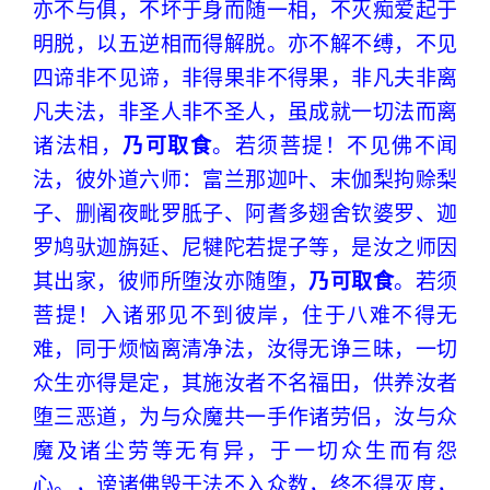
亦不与俱，不坏于身而随一相，不灭痴爱起于
明脱，以五逆相而得解脱。亦不解不缚，不见
四谛非不见谛，非得果非不得果，非凡夫非离
凡夫法，非圣人非不圣人，虽成就一切法而离
诸法相，
乃可取食
。若须菩提！不见佛不闻
法，彼外道六师：富兰那迦叶、末伽梨拘赊梨
子、删阇夜毗罗胝子、阿耆多翅舍钦婆罗、迦
罗鸠驮迦旃延、尼犍陀若提子等，是汝之师因
其出家，彼师所堕汝亦随堕，
乃可取食
。若须
菩提！入诸邪见不到彼岸，住于八难不得无
难，同于烦恼离清净法，汝得无诤三昧，一切
众生亦得是定，其施汝者不名福田，供养汝者
堕三恶道，为与众魔共一手作诸劳侣，汝与众
魔及诸尘劳等无有异，于一切众生而有怨
心。，谤诸佛毁于法不入众数，终不得灭度，