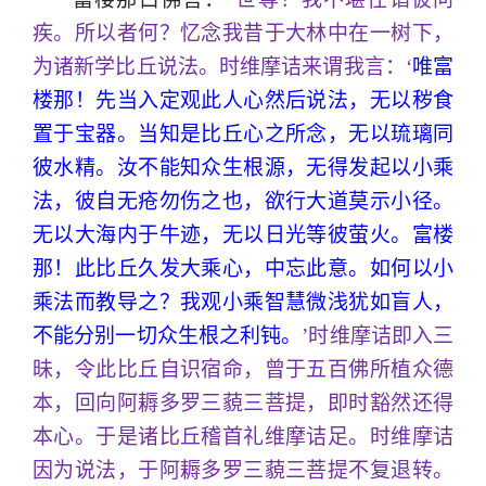
疾。所以者何？忆念我昔于大林中在一树下，
为诸新学比丘说法。时维摩诘来谓我言：‘
唯富
楼那！先当入定观此人心然后说法，无以秽食
置于宝器。当知是比丘心之所念，无以琉璃同
彼水精。汝不能知众生根源，无得发起以小乘
法，彼自无疮勿伤之也，欲行大道莫示小径。
无以大海内于牛迹，无以日光等彼萤火。富楼
那！此比丘久发大乘心，中忘此意。如何以小
乘法而教导之？我观小乘智慧微浅犹如盲人，
不能分别一切众生根之利钝。
’时维摩诘即入三
昧，令此比丘自识宿命，曾于五百佛所植众德
本，回向阿耨多罗三藐三菩提，即时豁然还得
本心。于是诸比丘稽首礼维摩诘足。时维摩诘
因为说法，于阿耨多罗三藐三菩提不复退转。