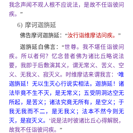
我念声闻不观人根不应说法，是故不任诣彼问
疾。
”
6)
摩诃迦旃延
佛告摩诃迦旃延：“
汝行诣维摩诘问疾。
”
迦旃延白佛言：“
世尊。我不堪任诣彼问
疾。所以者何？忆念昔者佛为诸比丘略说法
要，我即于后敷演其义，谓无常义、苦义、空
义、无我义、寂灭义。时维摩诘来谓我言：‘
唯
迦旃延！无以生灭心行说实相法。迦旃延！诸
法毕竟不生不灭，是无常义；五受阴洞达空无
所起，是苦义；诸法究竟无所有，是空义；于
我无我而不二，是无我义；法本不然今则无
灭，是寂灭义。
’说是法时彼诸比丘心得解脱，
故我不任诣彼问疾。
”