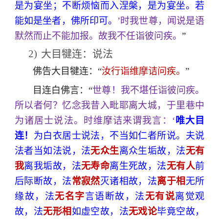
是为宴坐；不断烦恼而入涅槃，是为宴坐。若
能如是坐者，佛所印可。
’时我世尊，闻说是语
默然而止不能加报。故我不任诣彼问疾。
”
2)
大目犍连：说法
佛告大目犍连：“
汝行诣维摩诘问疾。
”
目连白佛言：“
世尊！我不堪任诣彼问疾。
所以者何？忆念我昔入毗耶离大城，于里巷中
为诸居士说法。时维摩诘来谓我言：‘
唯大目
连！
为白衣居士说法，不当如仁者所说。夫说
法者当如法说，法
无众生
离众生垢故，法
无有
我
离我垢故，法
无寿命
离生死故，法
无有人
前
后际断故，法
常寂然
灭诸相故，法
离于相
无所
缘故，法
无名字
言语断故，法
无有说
离觉观
故，法
无形相
如虚空故，法
无戏论
毕竟空故，