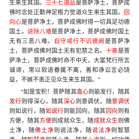
生来生其国。
三十七道品
是菩萨净土，菩萨成
佛时念处正勤神足根力觉道众生来生其国。
回
向心
是菩萨净土，菩萨成佛时得一切具足功德
国土。
说除八难
是菩萨净土，菩萨成佛时国土
无有三恶八难。
自守戒行不讥彼阙
是菩萨净
土，菩萨成佛时国土无有犯禁之名。
十善
是菩
萨净土，菩萨成佛时命不中夭，大富梵行所言
诚谛，常以软语眷属不离，善和诤讼言必饶
益，不嫉不恚正见众生来生其国。”
“如是宝积！菩萨随其
直心
则能发行，随其
发行
则得深心，随其
深心
则意调伏，随
意调伏
则如说行，随
如说行
则能回向，随其
回向
则有
方便，随其
方便
则成就众生，随
成就众生
则佛
土净，随
佛土净
则说法净，随
说法净
则智慧