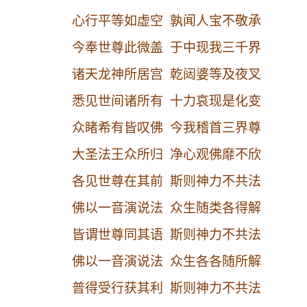
心行平等如虚空 孰闻人宝不敬承
今奉世尊此微盖 于中现我三千界
诸天龙神所居宫 乾闼婆等及夜叉
悉见世间诸所有 十力哀现是化变
众睹希有皆叹佛 今我稽首三界尊
大圣法王众所归 净心观佛靡不欣
各见世尊在其前 斯则神力不共法
佛以一音演说法 众生随类各得解
皆谓世尊同其语 斯则神力不共法
佛以一音演说法 众生各各随所解
普得受行获其利 斯则神力不共法