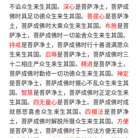
不谄众生来生其国。
深心
是菩萨净土，菩萨成
佛时具足功德众生来生其国。
菩提心
是菩萨净
土，菩萨成佛时大乘众生来生其国。
布施
是菩
萨净土，菩萨成佛时一切能舍众生来生其国。
持戒
是菩萨净土，菩萨成佛时行十善道满愿众
生来生其国。
忍辱
是菩萨净土，菩萨成佛时三
十二相庄严众生来生其国。
精进
是菩萨净土，
菩萨成佛时勤修一切功德众生来生其国。
禅定
是菩萨净土，菩萨成佛时摄心不乱众生来生其
国。
智慧
是菩萨净土，菩萨成佛时正定众生来
生其国。
四无量心
是菩萨净土。菩萨成佛时成
就慈悲喜舍众生来生其国。
四摄法
是菩萨净
土，菩萨成佛时解脱所摄众生来生其国。
方便
是菩萨净土，菩萨成佛时于一切法方便无碍众