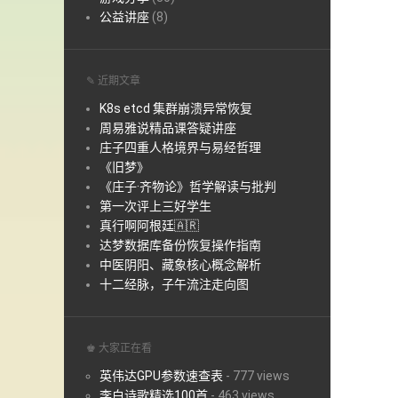
公益讲座
(8)
✎ 近期文章
K8s etcd 集群崩溃异常恢复
周易雅说精品课答疑讲座
庄子四重人格境界与易经哲理
《旧梦》
《庄子·齐物论》哲学解读与批判
第一次评上三好学生
真行啊阿根廷🇦🇷
达梦数据库备份恢复操作指南
中医阴阳、藏象核心概念解析
十二经脉，子午流注走向图
♚ 大家正在看
英伟达GPU参数速查表
-
777 views
李白诗歌精选100首
-
463 views