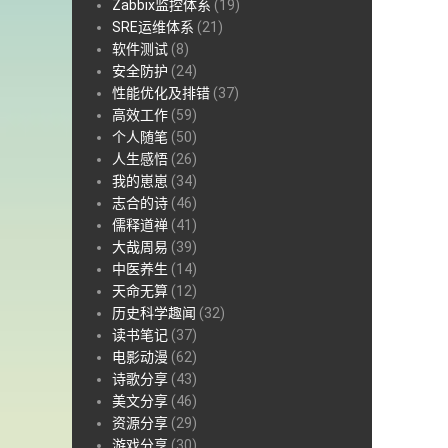
Zabbix监控体系
(19)
SRE运维体系
(21)
软件测试
(8)
安全防护
(24)
性能优化及排错
(37)
高效工作
(59)
个人随笔
(50)
人生感悟
(26)
我的崽崽
(34)
志合的诗
(46)
儒释道禅
(41)
大哉周易
(39)
中医养生
(14)
天命无算
(12)
历史科学趣闻
(32)
读书笔记
(37)
电影动漫
(62)
诗歌分享
(43)
美文分享
(46)
资源分享
(29)
游戏分享
(30)