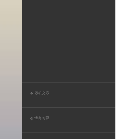
☘ 随机文章
⌚ 博客历程