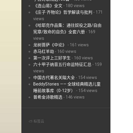
《连山易》全文
-
180 views
《庄子·齐物论》哲学解读与批判
-
171
views
《哈耶克作品集：通往奴役之路/自由
宪章/致命的自负》全套六册
-
169
views
龙树菩萨《中论》
-
161 views
赤马红羊劫
-
160 views
第一次评上三好学生
-
160 views
六十甲子纳音五行命运特征汇总
-
159
views
中国古代著名关隘大全
-
154 views
BeddyStories —— 全球经典精选儿童
睡前故事库（0-12岁）
-
154 views
普希金诗歌精选
-
146 views
⛅ 标签云