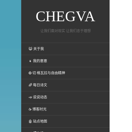
CHEGVA
让我们面对现实 让我们忠于理想
😺 关于我
👧 我的崽崽
✪ 切·格瓦拉与自由精神
🌈 每日诗文
📣 说说动态
☕ 博客时光
🤖 站点地图