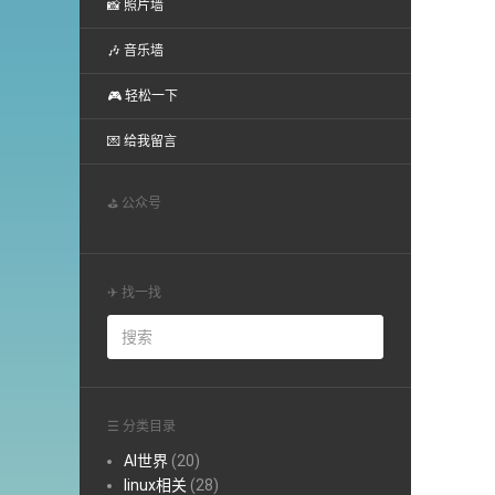
📸 照片墙
🎶 音乐墙
🎮 轻松一下
💌 给我留言
⛳ 公众号
✈ 找一找
☰ 分类目录
AI世界
(20)
linux相关
(28)