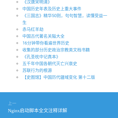
《汉唐宋明清》
中国历史年表及历史上重大事件
《三国志》精华50则，句句智慧，读懂受益一
生
赤马红羊劫
中国古代著名关隘大全
16分钟带你看遍世界历史
收集的部分历史政治宗教类文档书籍
《孔圣枕中记真本》
五千年中国各朝代灭亡兴衰史
苏联行为的根源
【史图馆】中国历代疆域变化 第十二版
文
上一
章
上
Nginx启动脚本全文注释详解
导
篇