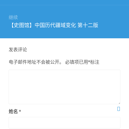
航
文
章：
继续
下
【史图馆】中国历代疆域变化 第十二版
篇
文
章：
发表评论
电子邮件地址不会被公开。
必填项已用
*
标注
姓名
*