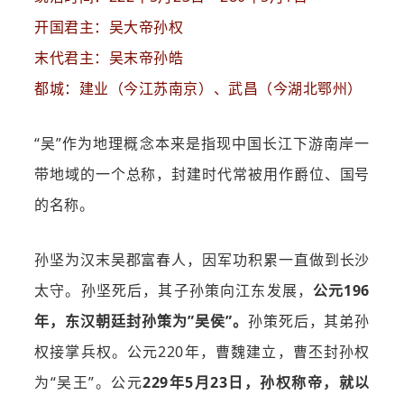
开国君主：吴大帝孙权
末代君主：吴末帝孙皓
都城：建业（今江苏南京）、武昌（今湖北鄂州）
“吴”作为地理概念本来是指现中国长江下游南岸一
带地域的一个总称，封建时代常被用作爵位、国号
的名称。
孙坚为汉末吴郡富春人，因军功积累一直做到长沙
太守。孙坚死后，其子孙策向江东发展，
公元196
年，东汉朝廷封孙策为”吴侯”。
孙策死后，其弟孙
权接掌兵权。公元220年，曹魏建立，曹丕封孙权
为“吴王”。公元
229年5月23日，孙权称帝，就以