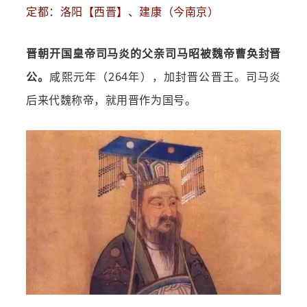
定都：洛阳【西晋】、建康（今南京）
晋朝开国皇帝司马炎的父亲司马昭被魏帝曹奂封晋
公。
咸熙元年（264年），加封晋公晋王。司马炎
后来代魏称帝，就用晋作为国号。