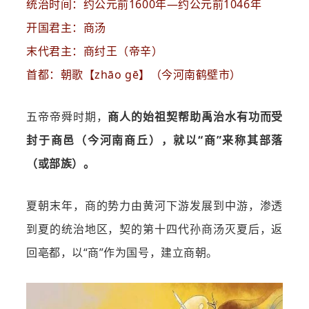
统治时间：约公元前1600年—约公元前1046年
开国君主：商汤
末代君主：商纣王（帝辛）
首都：朝歌【zhāo gē】（今河南鹤壁市）
五帝帝舜时期，
商人的始祖契帮助禹治水有功而受
封于商邑（今河南商丘），就以“商”来称其部落
（或部族）。
夏朝末年，商的势力由黄河下游发展到中游，渗透
到夏的统治地区，契的第十四代孙商汤灭夏后，返
回亳都，以“商”作为国号，建立商朝。