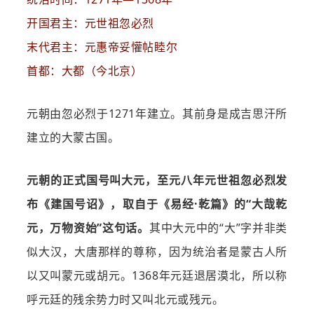
开国君主：元世祖忽必烈
末代君主：元惠帝妥懽帖睦尔
首都：大都（今北京）
元朝由忽必烈于1271年建立。其前身是成吉思汗所
建立的大蒙古国。
元朝的正式国号叫大元，至元八年元世祖忽必烈发
布《建国号诏》，取自于《易经·乾篇》的“大哉乾
元，万物资始”这句话。
其中大元中的“大”字并非类
似大汉，大唐那样的尊称，因为统治者是蒙古人所
以又叫蒙元或胡元。1368年元廷退居漠北，所以称
呼元廷的残余势力时又叫北元或残元。