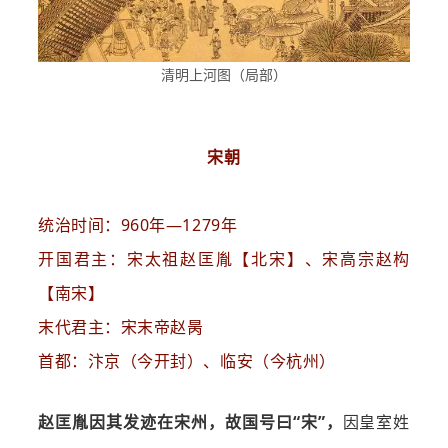
清明上河图（局部）
宋朝
统治时间：960年—1279年
开国君主：宋太祖赵匡胤【北宋】、宋高宗赵构
【南宋】
末代君主：宋末帝赵昺
首都：汴京（今开封）、临安（今杭州）
赵匡胤因其发迹在宋州，故国号曰“宋”，
因皇室姓