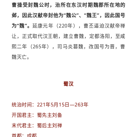
曹操受封魏公时，治所在东汉时期魏郡所在地的
邺，因此汉献帝封他为“魏公”、“魏王”，因此国号
为“魏”。
延康元年（220年），曹丕逼迫汉献帝禅
让，正式取代汉王朝，建立曹魏，定都洛阳，至咸
熙二年（265年），司马炎篡魏，改国号为晋，曹
魏灭亡。
蜀汉
统治时间：221年5月15日—263年
开国君主：蜀先主刘备
末代君主：蜀后主刘禅
首都：成都