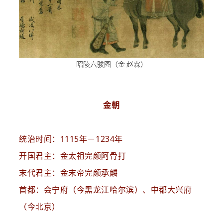
昭陵六骏图（金·赵霖）
金朝
统治时间：1115年－1234年
开国君主：金太祖完颜阿骨打
末代君主：金末帝完颜承麟
首都：会宁府（今黑龙江哈尔滨）、中都大兴府
（今北京）