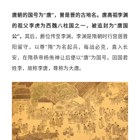
唐朝的国号为“唐”，曾是晋的古地名。唐高祖李渊
的祖父李虎为西魏八柱国之一，被追封为“唐国
公”，
其后，爵位传至李渊。李渊是隋朝时行宫居晋
阳留守，以尊“隋”为名起兵，每战必克，直入长
安，在隋恭帝杨侑禅让后便以“唐”为国号。因国君
姓李，故称李唐，尊称为大唐。