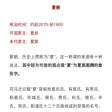
夏朝
统治时间：约前2070-前1600
开国君主：夏启
末代君主：夏桀
夏朝，历史上惯称为“夏”。这一称谓的来源有十种
说法，
其中较为可信的观点是“夏”为夏族图腾的象
形字。
司马迁记载“夏”是姒姓夏后氏、有扈氏、有男氏、
斟鄩氏、彤城氏、褒氏、费氏、杞氏、缯氏、辛
氏、冥氏、斟灌氏十二个氏族组成的部落的名号，