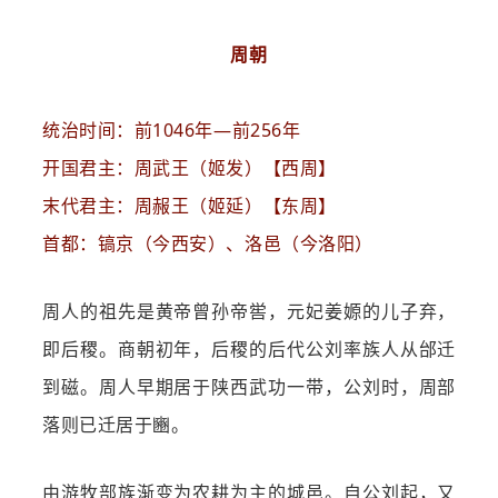
周朝
统治时间：前1046年—前256年
开国君主：周武王（姬发）【西周】
末代君主：周赧王（姬延）【东周】
首都：镐京（今西安）、洛邑（今洛阳）
周人的祖先是黄帝曾孙帝喾，元妃姜嫄的儿子弃，
即后稷。商朝初年，后稷的后代公刘率族人从邰迁
到磁。周人早期居于陕西武功一带，公刘时，周部
落则已迁居于豳。
由游牧部族渐变为农耕为主的城邑。自公刘起，又