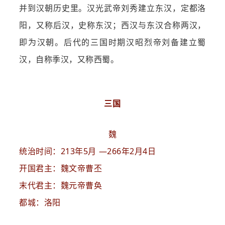
并到汉朝历史里。汉光武帝刘秀建立东汉，定都洛
阳，又称后汉，史称东汉；西汉与东汉合称两汉，
即为汉朝。后代的三国时期汉昭烈帝刘备建立蜀
汉，自称季汉，又称西蜀。
三国
魏
统治时间：213年5月 —266年2月4日
开国君主：魏文帝曹丕
末代君主：魏元帝曹奂
都城：洛阳