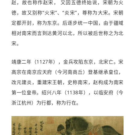
赵，故也称作赵宋， 又因五德终始说，宋朝为火
德，故又别称“火宋”、“炎宋”，尊称为大宋。宋朝
定都开封，称为东京。后逐步统一中国，由于疆域
相对南宋而言到达黄河以北，所以被后世称之为北
宋。
靖康二年（1127年），金兵攻陷东京，北宋亡。宋
高宗在南京应天府（今河南商丘）登基继承皇位，
改元建炎，重建宋王朝，史称南宋，赵构成为南宋
第一位皇帝。绍兴八年（1138年），以临安府（今
浙江杭州）为行都，称为行在。