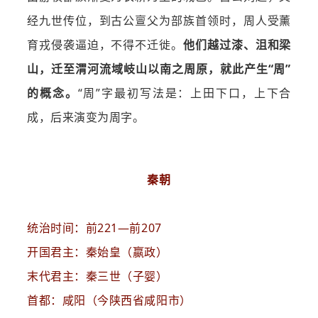
经九世传位，到古公亶父为部族首领时，周人受薰
育戎侵袭逼迫，不得不迁徙。
他们越过漆、沮和梁
山，迁至渭河流域岐山以南之周原，就此产生“周”
的概念。
“周”字最初写法是：上田下口，上下合
成，后来演变为周字。
秦朝
统治时间：前221—前207
开国君主：秦始皇（嬴政）
末代君主：秦三世（子婴）
首都：咸阳（今陕西省咸阳市）