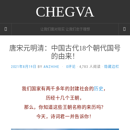
CHEGVA
让我们面对现实 让我们忠于理想
唐宋元明清：中国古代18个朝代国号
的由来！
2021年8月19日
BY
ANZHIHE
·
0评论
· 4,783 人阅读 ·
隐藏边栏
我们国家有两千多年的封建社会的
历史
，
历经十几个王朝，
那么，你知道这些王朝名称的来历吗？
今天，诗词君一并告诉你！