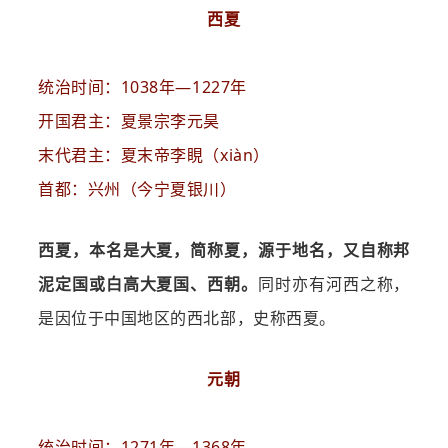
西夏
统治时间：1038年—1227年
开国君主：夏景宗李元昊
末代君主：夏末帝李睍（xiàn）
首都：兴州（今宁夏银川）
西夏，本名是大夏，简称夏，源于地名，又自称邦
泥定国或白高大夏国、西朝。
同时亦有河西之称，
是因位于中国地区的西北部，史称西夏。
元朝
统治时间：1271年—1368年