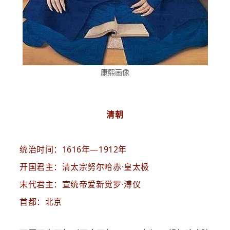
康熙画像
清朝
统治时间：1616年—1912年
开国君主：清太宗努尔哈赤·皇太极
末代君主：宣统帝爱新觉罗·溥仪
首都：北京