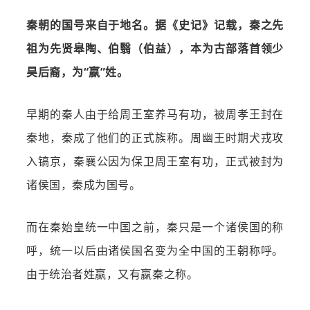
秦朝的国号来自于地名。据《史记》记载，秦之先
祖为先贤皋陶、伯翳（伯益），本为古部落首领少
昊后裔，为“嬴”姓。
早期的秦人由于给周王室养马有功，被周孝王封在
秦地，秦成了他们的正式族称。周幽王时期犬戎攻
入镐京，秦襄公因为保卫周王室有功，正式被封为
诸侯国，秦成为国号。
而在秦始皇统一中国之前，秦只是一个诸侯国的称
呼，统一以后由诸侯国名变为全中国的王朝称呼。
由于统治者姓嬴，又有嬴秦之称。