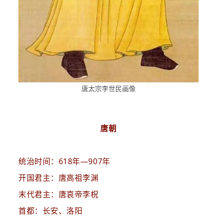
唐太宗李世民画像
唐朝
统治时间：618年—907年
开国君主：唐高祖李渊
末代君主：唐哀帝李柷
首都：长安、洛阳