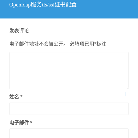
下
Openldap服务tls/ssl证书配置
篇
文
章：
发表评论
电子邮件地址不会被公开。
必填项已用
*
标注
姓名
*
电子邮件
*