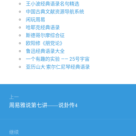
王小波经典语录名句精选
中国古典文献资源导航系统
闲玩周易
哈耶克经典语录
斯德哥尔摩综合征
欧阳修《朋党论》
鲁迅经典语录大全
一个有趣的实验 —— 25号宇宙
亚历山大·索尔仁尼琴经典语录
文
上一
章
上
周易雅说第七讲——说卦传4
导
篇
航
文
章：
继续