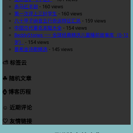
赤马红羊劫
-
160 views
第一次评上三好学生
-
160 views
六十甲子纳音五行命运特征汇总
-
159 views
中国古代著名关隘大全
-
154 views
BeddyStories —— 全球经典精选儿童睡前故事库（0-12
岁）
-
154 views
普希金诗歌精选
-
145 views
⛅ 标签云
☘ 随机文章
⌚ 博客历程
☺ 近期评论
♡ 友情链接