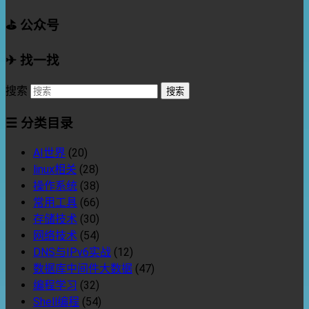
⛳ 公众号
✈ 找一找
搜索
☰ 分类目录
AI世界
(20)
linux相关
(28)
操作系统
(38)
常用工具
(66)
存储技术
(30)
网络技术
(54)
DNS与IPv6实战
(12)
数据库中间件大数据
(47)
编程学习
(32)
Shell编程
(54)