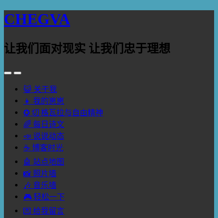
CHEGVA
让我们面对现实 让我们忠于理想
😺 关于我
👧 我的崽崽
✪ 切·格瓦拉与自由精神
🌈 每日诗文
📣 说说动态
☕ 博客时光
🤖 站点地图
📸 照片墙
🎶 音乐墙
🎮 轻松一下
💌 给我留言