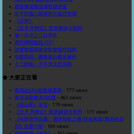
周易雅说精品课答疑讲座
庄子四重人格境界与易经哲理
《旧梦》
《庄子·齐物论》哲学解读与批判
第一次评上三好学生
真行啊阿根廷🇦🇷
达梦数据库备份恢复操作指南
中医阴阳、藏象核心概念解析
十二经脉，子午流注走向图
♚ 大家正在看
英伟达GPU参数速查表
-
777 views
李白诗歌精选100首
-
463 views
《连山易》全文
-
179 views
《庄子·齐物论》哲学解读与批判
-
171 views
《哈耶克作品集：通往奴役之路/自由宪章/致命的自
负》全套六册
-
169 views
龙树菩萨《中论》
-
161 views