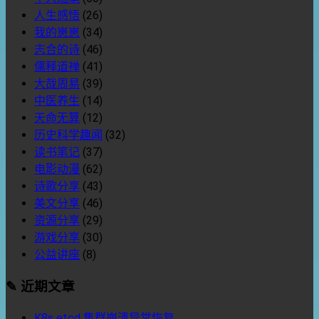
人生感悟
(26)
我的崽崽
(34)
志合的诗
(46)
儒释道禅
(41)
大哉周易
(39)
中医养生
(14)
天命无算
(12)
历史科学趣闻
(32)
读书笔记
(37)
电影动漫
(62)
诗歌分享
(43)
美文分享
(46)
资源分享
(29)
游戏分享
(30)
公益讲座
(8)
✎ 近期文章
K8s etcd 集群崩溃异常恢复