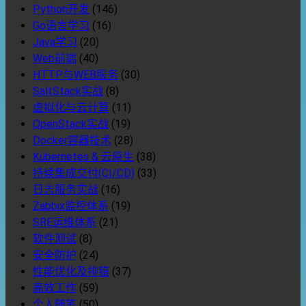
Python开发
(146)
Go语言学习
(16)
Java学习
(20)
Web前端
(40)
HTTP与WEB服务
(30)
SaltStack实战
(8)
虚拟化与云计算
(11)
OpenStack实战
(19)
Docker容器技术
(28)
Kubernetes & 云原生
(38)
持续集成交付(CI/CD)
(33)
日志服务实战
(16)
Zabbix监控体系
(19)
SRE运维体系
(21)
软件测试
(8)
安全防护
(24)
性能优化及排错
(37)
高效工作
(59)
个人随笔
(50)