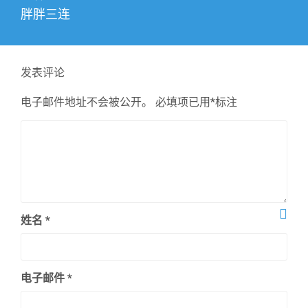
下
胖胖三连
篇
文
章：
发表评论
电子邮件地址不会被公开。
必填项已用
*
标注
姓名
*
电子邮件
*