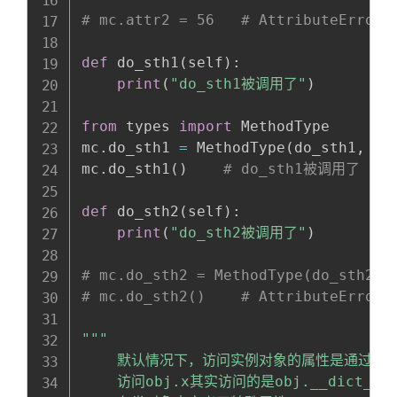
# mc.attr2 = 56   # AttributeError:
def
 do_sth1
(
self
)
:
print
(
"do_sth1被调用了"
)
from
 types 
import
 MethodType

mc
.
do_sth1 
=
 MethodType
(
do_sth1
,
 mc
mc
.
do_sth1
(
)
# do_sth1被调用了
def
 do_sth2
(
self
)
:
print
(
"do_sth2被调用了"
)
# mc.do_sth2 = MethodType(do_sth2, 
# mc.do_sth2()    # AttributeError:
"""

    默认情况下，访问实例对象的属性是通过访问
    访问obj.x其实访问的是obj.__dict__['