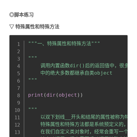
◎脚本练习
▽
特殊属性和特殊方法
Copy
全屏
收起
"""一、特殊属性和特殊方法"""
"""

    调用内置函数dir()后的返回值中，很多
    中的绝大多数都继承自类object

"""
print
(
dir
(
object
)
)
"""

    以双下划线__开头和结尾的属性被称为特殊
    特殊属性和特殊方法都是系统预定义的，我
    在我们自定义类对象时，经常会重写一个或多