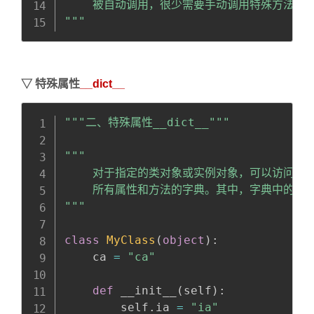
    被自动调用，很少需要手动调用特殊方法

"""
▽
特殊属性
__dict__
Copy
全屏
收起
"""二、特殊属性__dict__"""
"""

    对于指定的类对象或实例对象，可以访问特殊属
    所有属性和方法的字典。其中，字典中的键为
"""
class
MyClass
(
object
)
:
    ca 
=
"ca"
def
 __init__
(
self
)
:
        self
.
ia 
=
"ia"