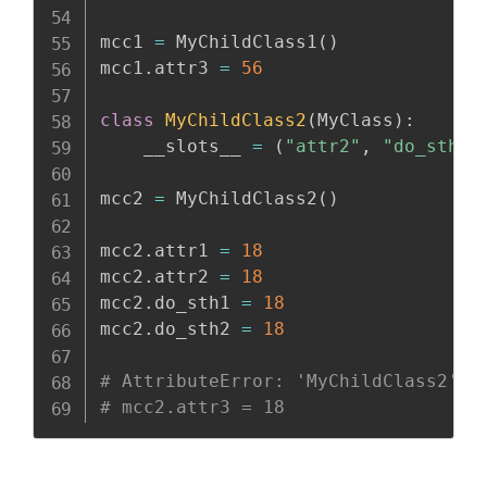
mcc1 
=
 MyChildClass1
(
)
mcc1
.
attr3 
=
56
class
MyChildClass2
(
MyClass
)
:
    __slots__ 
=
(
"attr2"
,
"do_sth2"
mcc2 
=
 MyChildClass2
(
)
mcc2
.
attr1 
=
18
mcc2
.
attr2 
=
18
mcc2
.
do_sth1 
=
18
mcc2
.
do_sth2 
=
18
# AttributeError: 'MyChildClass2' o
# mcc2.attr3 = 18