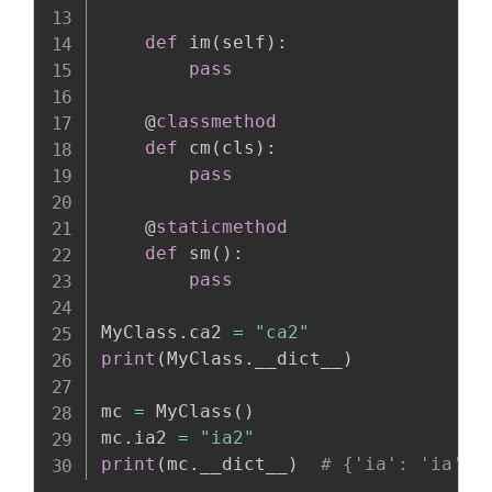
def
 im
(
self
)
:
pass
    @
classmethod
def
 cm
(
cls
)
:
pass
    @
staticmethod
def
 sm
(
)
:
pass
MyClass
.
ca2 
=
"ca2"
print
(
MyClass
.
__dict__
)
mc 
=
 MyClass
(
)
mc
.
ia2 
=
"ia2"
print
(
mc
.
__dict__
)
# {'ia': 'ia', 