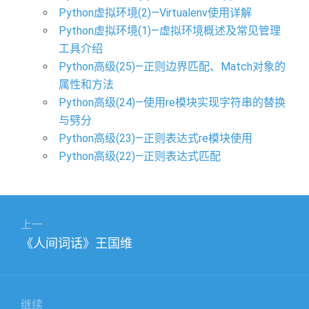
Python虚拟环境(2)—Virtualenv使用详解
Python虚拟环境(1)—虚拟环境概述及常见管理
工具介绍
Python高级(25)—正则边界匹配、Match对象的
属性和方法
Python高级(24)—使用re模块实现字符串的替换
与劈分
Python高级(23)—正则表达式re模块使用
Python高级(22)—正则表达式匹配
文
上一
章
上
《人间词话》王国维
导
篇
航
文
章：
继续