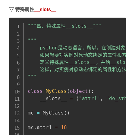
▽
特殊属性
__slots__
Copy
全屏
收起
"""四、特殊属性__slots__"""
"""

    python是动态语言，所以，在创建对象之
    如果想要对实例对象动态绑定的属性和方法
    定义特殊属性__slots__，并给__slo
    这样，对实例对象动态绑定的属性和方法的名称
"""
class
MyClass
(
object
)
:
    __slots__ 
=
(
"attr1"
,
"do_sth1"
mc 
=
 MyClass
(
)
mc
.
attr1 
=
18