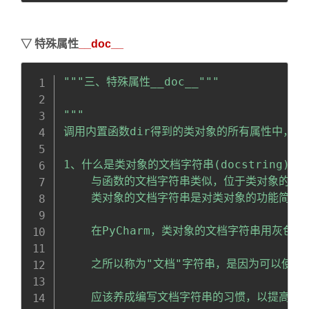
▽
特殊属性
__doc__
Copy
全屏
收起
"""三、特殊属性__doc__"""
"""

调用内置函数dir得到的类对象的所有属性中，有一
1、什么是类对象的文档字符串(docstring)?

    与函数的文档字符串类似，位于类对象的第
    类对象的文档字符串是对类对象的功能简要描
    在PyCharm，类对象的文档字符串用灰色显示
    之所以称为"文档"字符串，是因为可以使用
    应该养成编写文档字符串的习惯，以提高程序