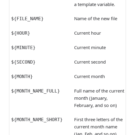
a template variable.
Name of the new file
${FILE_NAME}
Current hour
${HOUR}
Current minute
${MINUTE}
Current second
${SECOND}
Current month
${MONTH}
Full name of the current
${MONTH_NAME_FULL}
month (January,
February, and so on)
First three letters of the
${MONTH_NAME_SHORT}
current month name
(Jan, Feb, and so on)