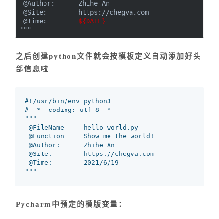
 @Author:      Zhihe An
 @Site:        https://chegva.com
 @Time:        
${DATE}
"""
之后创建python文件就会按模板定义自动添加好头
部信息啦
#!/usr/bin/env python3

# -*- coding: utf-8 -*-

"""

 @FileName:    hello world.py

 @Function:    Show me the world!

 @Author:      Zhihe An

 @Site:        https://chegva.com

 @Time:        2021/6/19

"""
Pycharm中预定的模版变量：