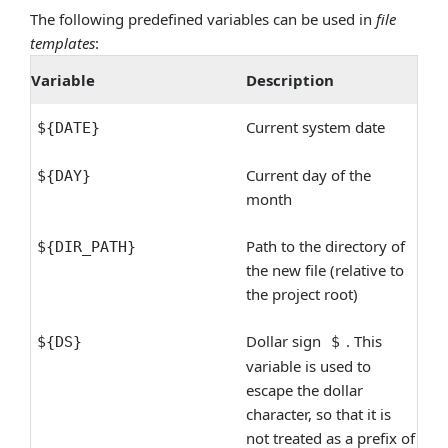
The following predefined variables can be used in
file
templates
:
Variable
Description
Current system date
${DATE}
Current day of the
${DAY}
month
Path to the directory of
${DIR_PATH}
the new file (relative to
the project root)
Dollar sign
. This
${DS}
$
variable is used to
escape the dollar
character, so that it is
not treated as a prefix of