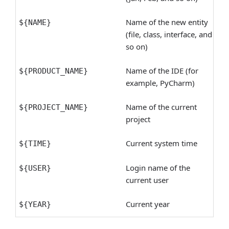
Name of the new entity
${NAME}
(file, class, interface, and
so on)
Name of the IDE (for
${PRODUCT_NAME}
example, PyCharm)
Name of the current
${PROJECT_NAME}
project
Current system time
${TIME}
Login name of the
${USER}
current user
Current year
${YEAR}