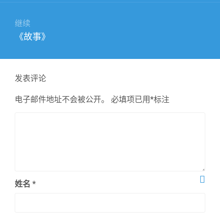
航
文
章：
继续
下
《故事》
篇
文
章：
发表评论
电子邮件地址不会被公开。
必填项已用
*
标注
姓名
*