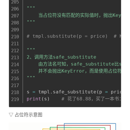
"""

    当占位符没有匹配的实际值时，抛出KeyErro
"""
# tmpl.substitute(p = price)  # Key
"""

2、调用方法safe_substitute

    由方法名可知，safe_substitute比s
    并不会抛出KeyError，而是使用占位符本
"""
s 
=
 tmpl
.
safe_substitute
(
p 
=
 price
)
print
(
s
)
# 花了68.88，买了一本书：$b
▽ 占位符示意图