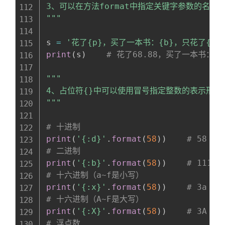
3、可以在方法format中指定关键字参数的名称
"""
s 
=
'花了{p}，买了一本书：{b}，只花了{p}!
print
(
s
)
# 花了68.88，买了一本书：《
"""

4、占位符{}中可以使用冒号指定整数的表示形式
"""
# 十进制
print
(
'{:d}'
.
format
(
58
)
)
# 58
# 二进制
print
(
'{:b}'
.
format
(
58
)
)
# 11101
# 十六进制（a~f是小写）
print
(
'{:x}'
.
format
(
58
)
)
# 3a
# 十六进制（A~F是大写）
print
(
'{:X}'
.
format
(
58
)
)
# 3A
# 浮点数