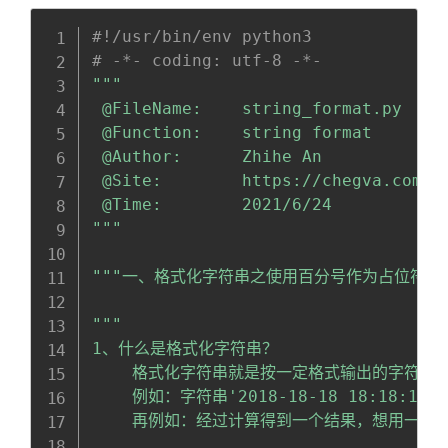
Copy
全屏
收起
#!/usr/bin/env python3
# -*- coding: utf-8 -*-
"""

 @FileName:    string_format.py

 @Function:    string format

 @Author:      Zhihe An

 @Site:        https://chegva.com

 @Time:        2021/6/24

"""
"""一、格式化字符串之使用百分号作为占位符""
"""

1、什么是格式化字符串？

    格式化字符串就是按一定格式输出的字符串

    例如：字符串'2018-18-18 18:18:
    再例如：经过计算得到一个结果，想用一个有