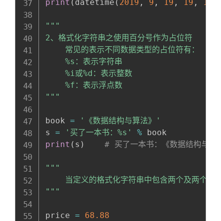
print
(
datetime
(
2019
,
9
,
19
,
19
,
19
,
"""

2、格式化字符串之使用百分号作为占位符

    常见的表示不同数据类型的占位符有：

    %s：表示字符串

    %i或%d：表示整数

    %f：表示浮点数

"""
book 
=
'《数据结构与算法》'
s 
=
'买了一本书：%s'
%
print
(
s
)
# 买了一本书：《数据结构与算
"""

    当定义的格式化字符串中包含两个及两个以
"""
price 
=
68.88