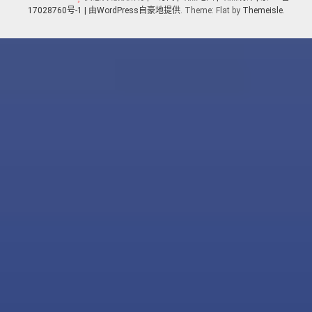
17028760号-1 |
由WordPress自豪地提供
. Theme: Flat by
Themeisle
.