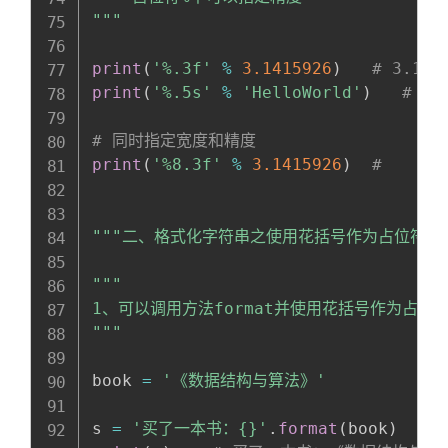
"""
print
(
'%.3f'
%
3.1415926
)
# 3.142
print
(
'%.5s'
%
'HelloWorld'
)
# He
# 同时指定宽度和精度
print
(
'%8.3f'
%
3.1415926
)
#    3.
"""二、格式化字符串之使用花括号作为占位符""
"""

1、可以调用方法format并使用花括号作为占位
"""
book 
=
'《数据结构与算法》'
s 
=
'买了一本书：{}'
.
format
(
book
)