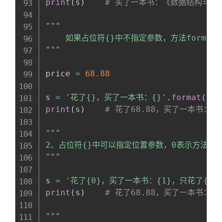
print
(
s
)
# 买了一本书：《数据结构与算
"""

    如果占位符{}中不指定参数，方法forma
"""
price 
=
68.88
s 
=
'花了{}，买了一本书：{}'
.
format
(
pri
print
(
s
)
# 花了68.88，买了一本书：
"""

2、占位符{}中可以指定位置参数，0表示方法form
"""
s 
=
'花了{0}，买了一本书：{1}，只花了{0}!
print
(
s
)
# 花了68.88，买了一本书：《
"""
