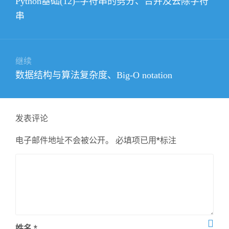
Python基础(12)–字符串的劈分、合并及去除字符
导
篇
串
航
文
章：
继续
下
数据结构与算法复杂度、Big-O notation
篇
文
章：
发表评论
电子邮件地址不会被公开。
必填项已用
*
标注
姓名
*