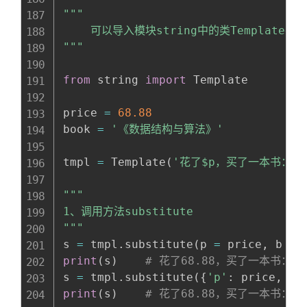
"""

    可以导入模块string中的类Templat
"""
from
 string 
import
 Template

price 
=
68.88
book 
=
'《数据结构与算法》'
tmpl 
=
 Template
(
'花了$p，买了一本书：$b
"""

1、调用方法substitute

"""
s 
=
 tmpl
.
substitute
(
p 
=
 price
,
 b 
=
 
print
(
s
)
# 花了68.88，买了一本书：
s 
=
 tmpl
.
substitute
(
{
'p'
:
 price
,
'b
print
(
s
)
# 花了68.88，买了一本书：