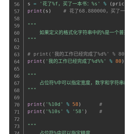
s 
=
'花了%f，买了一本书：%s'
%
(
price
,
 
print
(
s
)
# 花了68.880000，买了一
"""

    如果定义的格式化字符串中的%是一个普通字
"""
# print('我的工作已经完成了%d%' % 80)  # 
print
(
'我的工作已经完成了%d%%'
%
80
)
"""

    占位符%中可以指定宽度，数字和字符串都是
"""
print
(
'%10d'
%
58
)
#         5
print
(
'%10s'
%
'58'
)
#         5
"""

    占位符%中可以指定精度    
