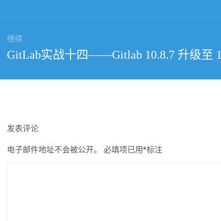
篇
文
章：
继续
下
GitLab实战十四——Gitlab 10.8.7 升级至 11
篇
文
章：
发表评论
电子邮件地址不会被公开。
必填项已用
*
标注