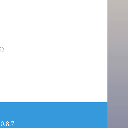
论
.8.7