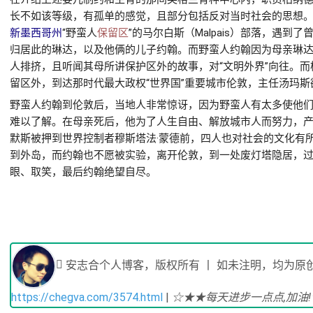
长不如该等级，有孤单的感觉，且部分包括反对当时社会的思想
新墨西哥州
“野蛮人
保留区
”的马尔白斯（Malpais）部落，遇
归居此的琳达，以及他俩的儿子约翰。而野蛮人约翰因为母亲琳
人排挤，且听闻其母所讲保护区外的故事，对“文明外界”向往。
留区外，到达那时代最大政权“世界国”重要城市伦敦，主任汤玛斯
野蛮人约翰到伦敦后，当地人非常惊讶，因为野蛮人有太多使他
难以了解。在母亲死后，他为了人生自由、解放城市人而努力，
默斯被押到世界控制者穆斯塔法·蒙德前，四人也对社会的文化有
到外岛，而约翰也不愿被实验，离开伦敦，到一处废灯塔隐居，
眼、取笑，最后约翰绝望自尽。
安志合个人博客，版权所有 丨 如未注明，均为原创
https://chegva.com/3574.html
|
☆★★每天进步一点点,加油