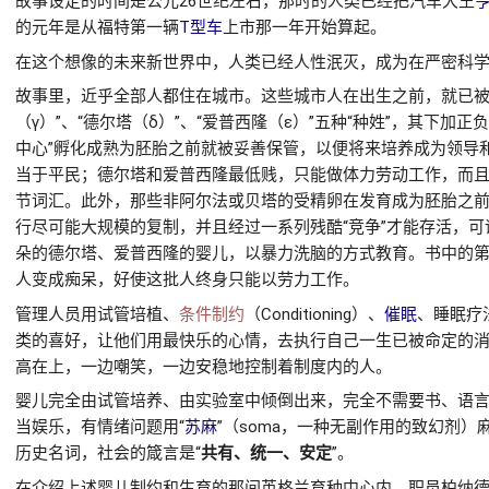
故事设定的时间是公元26世纪左右，那时的人类已经把汽车大王
亨
的元年是从福特第一辆
T型车
上市那一年开始算起。
在这个想像的未来新世界中，人类已经人性泯灭，成为在严密科
故事里，近乎全部人都住在城市。这些城市人在出生之前，就已被划分
（γ）”、“德尔塔（δ）”、“爱普西隆（ε）”五种“种姓”，其下加
中心”孵化成熟为胚胎之前就被妥善保管，以便将来培养成为领导
当于平民；德尔塔和爱普西隆最低贱，只能做体力劳动工作，而
节词汇。此外，那些非阿尔法或贝塔的受精卵在发育成为胚胎之前
行尽可能大规模的复制，并且经过一系列残酷“竞争”才能存活，可
朵的德尔塔、爱普西隆的婴儿，以暴力洗脑的方式教育。书中的
人变成痴呆，好使这批人终身只能以劳力工作。
管理人员用试管培植、
条件制约
（Conditioning）、
催眠
、睡眠疗
类的喜好，让他们用最快乐的心情，去执行自己一生已被命定的
高在上，一边嘲笑，一边安稳地控制着制度内的人。
婴儿完全由试管培养、由实验室中倾倒出来，完全不需要书、语
当娱乐，有情绪问题用“
苏麻
”（soma，一种无副作用的致幻剂）
历史名词，社会的箴言是“
共有、统一、安定
”。
在介绍上述婴儿制约和生育的那间英格兰育种中心内，职员柏纳