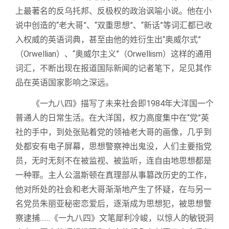
上最著名的反乌托邦、反极权的政治讽喻小说。他在小
说中创造的“老大哥”、“双重思想”、“新话”等词汇都已收
入权威的英语词典，甚至由他的姓衍生出“奥威尔式”
（Orwellian）、“奥威尔主义”（Orwellism）这样的通用
词汇，不断出现在报道国际新闻的记者笔下，足见其作
品在英语国家影响之深远。
《一九八四》描写了未来社会即1984年大洋国一个
普通人的日常生活。在大洋国，权力高度集中在“党”英
社的手中，到处张贴着党的领袖老大哥的画像，几乎到
处都安有电子屏幕，思想警察神出鬼没，人们主要指党
员，无时无刻不在被监视、被监听，连自由地思想都是
一种罪。主人公温斯顿在真理部从事篡改历史的工作，
他对所处的社会和老大哥渐渐地产生了怀疑，在与另一
名党员朱丽亚秘密恋爱后，逐渐成为思想犯，被思想警
察逮捕……《一九八四》文笔犀利冷峻，以惊人的敏锐洞