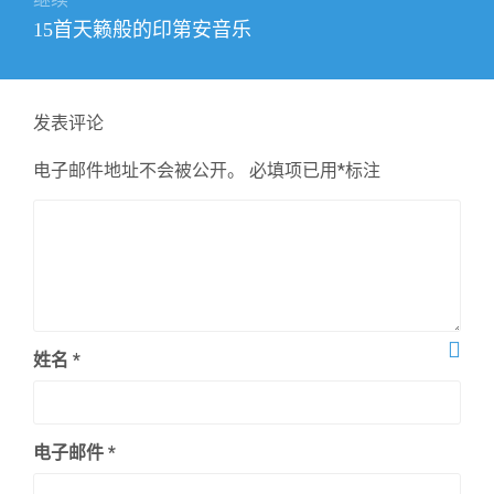
下
15首天籁般的印第安音乐
篇
文
章：
发表评论
电子邮件地址不会被公开。
必填项已用
*
标注
姓名
*
电子邮件
*