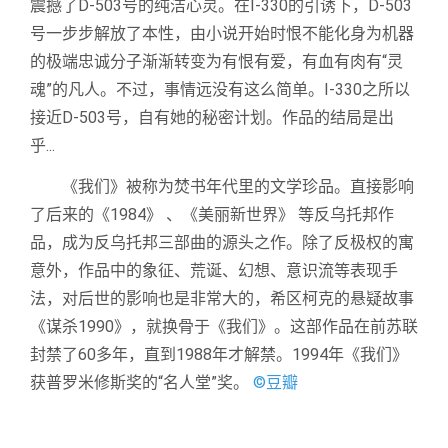
震撼了D-503号的纯洁心灵。在I-330的引诱下，D-503
号一步步解放了本性，由小说开始时恨不能化身为机器
的极端忠诚分子渐渐转变为有恨有爱，有血有肉有“灵
魂”的凡人。不过，事情远没有这么简单。I-330之所以
接近D-503号，自有她的秘密计划。作品的结局是出
乎...
《我们》被称为焚书年代里的文学珍品。直接影响
了后来的《1984》 、《美丽新世界》 等反乌托邦作
品，成为反乌托邦三部曲的源头之作。除了反极权的寓
意外，作品中的象征、荒诞、幻想、意识流等表现手
法，对后世的影响也是非常大的，希区柯克的悬疑故事
《谋杀1990》，就换骨于《我们》。这部作品在前苏联
封禁了60多年，直到1988年才解禁。1994年《我们》
获普罗米修斯奖的“名人堂”奖。
©豆瓣