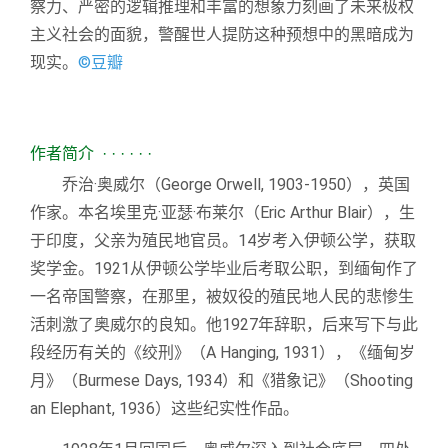
察力、严密的逻辑推理和丰富的想象力刻画了未来极权
主义社会的面貌，警醒世人提防这种预想中的黑暗成为
现实。
©豆瓣
作者简介
· · · · · ·
乔治·奥威尔（George Orwell, 1903-1950），英国
作家。本名埃里克·亚瑟·布莱尔（Eric Arthur Blair），生
于印度，父亲为殖民地官员。14岁考入伊顿公学，获取
奖学金。1921从伊顿公学毕业后考取公职，到缅甸作了
一名帝国警察，在那里，被奴役的殖民地人民的悲惨生
活刺激了奥威尔的良知。他1927年辞职，后来写下与此
段经历有关的《绞刑》（A Hanging, 1931），《缅甸岁
月》（Burmese Days, 1934）和《猎象记》（Shooting
an Elephant, 1936）这些纪实性作品。