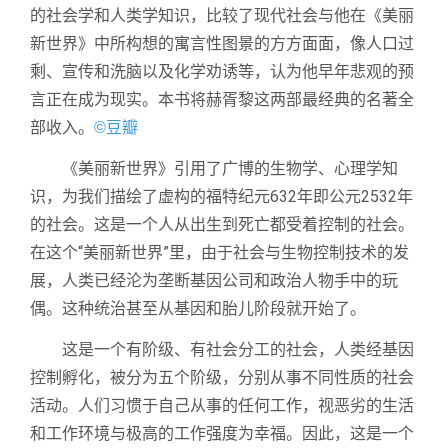
的社会学和人类学知识，比较了现代社会与他在《美丽
新世界》中所构想的寓言性图景的方方面面，像人口过
剩、宣传和洗脑以及化学劝诱等，认为他早年悲观的预
言正在成为现实。本书将赫胥黎这两部最经典的名著全
部收入。
©豆瓣
《美丽新世界》引用了广博的生物学、心理学知
识，为我们描绘了虚构的福特纪元632年即公元2532年
的社会。这是一个人从出生到死亡都受着控制的社会。
在这个“美丽新世界”里，由于社会与生物控制技术的发
展，人类已经沦为垄断基因公司和政治人物手中的玩
偶。这种统治甚至从基因和胎儿阶段就开始了。
这是一个有阶级、有社会分工的社会，人类经基因
控制孵化，被分为五个阶级，分别从事不同性质的社会
活动。人们习惯于自己从事的任何工作，视恶劣的生活
和工作环境与极高的工作强度为幸福。因此，这是一个