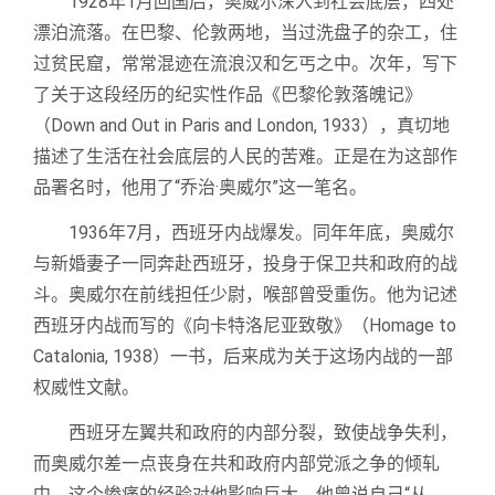
1928年1月回国后，奥威尔深入到社会底层，四处
漂泊流落。在巴黎、伦敦两地，当过洗盘子的杂工，住
过贫民窟，常常混迹在流浪汉和乞丐之中。次年，写下
了关于这段经历的纪实性作品《巴黎伦敦落魄记》
（Down and Out in Paris and London, 1933），真切地
描述了生活在社会底层的人民的苦难。正是在为这部作
品署名时，他用了“乔治·奥威尔”这一笔名。
1936年7月，西班牙内战爆发。同年年底，奥威尔
与新婚妻子一同奔赴西班牙，投身于保卫共和政府的战
斗。奥威尔在前线担任少尉，喉部曾受重伤。他为记述
西班牙内战而写的《向卡特洛尼亚致敬》（Homage to
Catalonia, 1938）一书，后来成为关于这场内战的一部
权威性文献。
西班牙左翼共和政府的内部分裂，致使战争失利，
而奥威尔差一点丧身在共和政府内部党派之争的倾轧
中。这个惨痛的经验对他影响巨大。他曾说自己“从