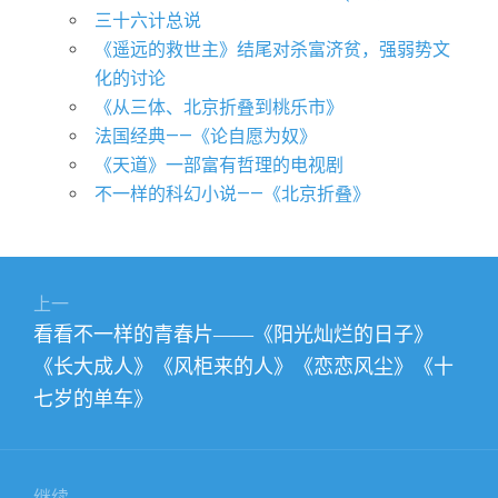
三十六计总说
《遥远的救世主》结尾对杀富济贫，强弱势文
化的讨论
《从三体、北京折叠到桃乐市》
法国经典——《论自愿为奴》
《天道》一部富有哲理的电视剧
不一样的科幻小说——《北京折叠》
文
上一
章
上
看看不一样的青春片——《阳光灿烂的日子》
导
篇
《长大成人》《风柜来的人》《恋恋风尘》《十
航
文
七岁的单车》
章：
继续