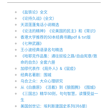
《盐铁论》全文
《论持久战》(全文）
天涯莲蓬鬼话小说精选
《论法的精神》《论美国的民主》和《常识》
香港大学推荐的50本经典书籍pdf & txt版
​《七种武器》
王小波经典语录名句精选
《哈耶克作品集：通往奴役之路/自由宪章/致
命的自负》全套六册
加缪代表作:《局外人》&《鼠疫》
经典名著剧：围城
乌合之众：大众心理研究
从《白鹿原》《活着》到《狼图腾》《围城》
《三国志》精华50则，句句智慧，读懂受益一
生
美国创世记：埃利斯建国史系列(共6册）