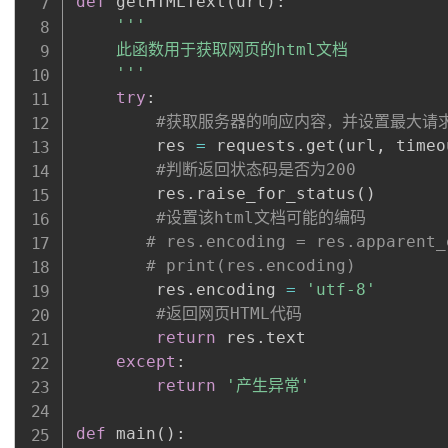
def
 getHTMLText
(
url
)
:
'''

    此函数用于获取网页的html文档

    '''
try
:
#获取服务器的响应内容，并设置最大请
        res 
=
 requests
.
get
(
url
,
 timeo
#判断返回状态码是否为200
        res
.
raise_for_status
(
)
#设置该html文档可能的编码
# res.encoding = res.apparent_
# print(res.encoding)
        res
.
encoding 
=
'utf-8'
#返回网页HTML代码
return
 res
.
text

except
:
return
'产生异常'
def
 main
(
)
: