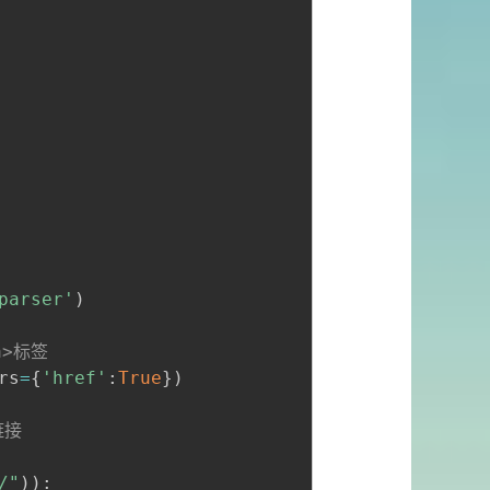
parser'
)
a>标签
rs
=
{
'href'
:
True
}
)
链接
/"
)
)
: