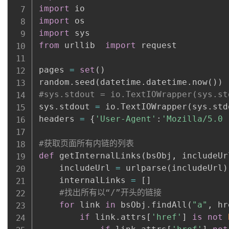
import
import
import
from
 urllib  
import
 request

pages 
=
set
(
)
random
.
seed
(
datetime
.
datetime
.
now
(
)
)
#sys.stdout = io.TextIOWrapper(sys.st
sys
.
stdout 
=
 io
.
TextIOWrapper
(
sys
.
std
headers 
=
{
'User-Agent'
:
'Mozilla/5.0 
#获取页面所有内链的列表
def
 getInternalLinks
(
bsObj
,
 includeUr
    includeUrl 
=
 urlparse
(
includeUrl
)
    internalLinks 
=
[
]
#找出所有以“/”开头的链接
for
 link 
in
 bsObj
.
findAll
(
"a"
,
 hr
if
 link
.
attrs
[
'href'
]
is
not