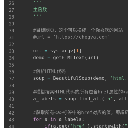
'''

    主函数

    '''
#目标网页，这个可以换成一个你喜欢的网站
#url = '
https://chegva.com
'
    url 
=
 sys
.
argv
[
1
]
    demo 
=
 getHTMLText
(
url
)
#解析HTML代码
    soup 
=
 BeautifulSoup
(
demo
,
'html.
#模糊搜索HTML代码的所有包含href属性的<
    a_labels 
=
 soup
.
find_all
(
'a'
,
 att
#获取所有<a>标签中的href对应的值，即超
for
 a 
in
 a_labels
:
if
(
a
.
get
(
'href'
)
.
startswith
(
"