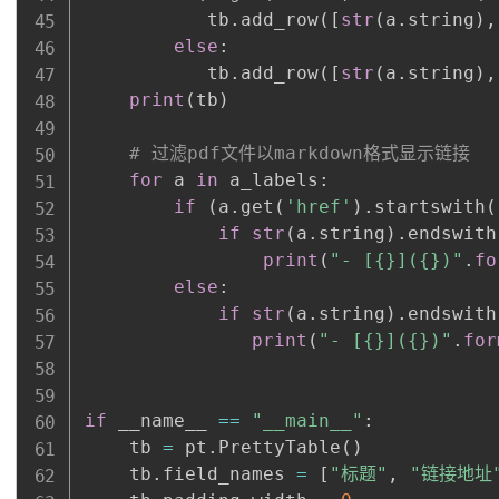
           tb
.
add_row
(
[
str
(
a
.
string
)
,
else
:
           tb
.
add_row
(
[
str
(
a
.
string
)
,
print
(
tb
)
# 过滤pdf文件以markdown格式显示链接
for
 a 
in
 a_labels
:
if
(
a
.
get
(
'href'
)
.
startswith
(
if
str
(
a
.
string
)
.
endswith
print
(
"- [{}]({})"
.
fo
else
:
if
str
(
a
.
string
)
.
endswith
print
(
"- [{}]({})"
.
for
if
 __name__ 
==
"__main__"
:
    tb 
=
 pt
.
PrettyTable
(
)
    tb
.
field_names 
=
[
"标题"
,
"链接地址