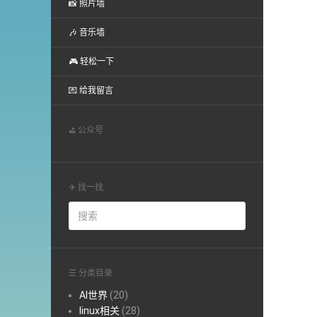
📸 照片墙
🎶 音乐墙
🎮 轻松一下
💌 给我留言
⛳ 公众号
✈ 找一找
☰ 分类目录
AI世界
(20)
linux相关
(28)