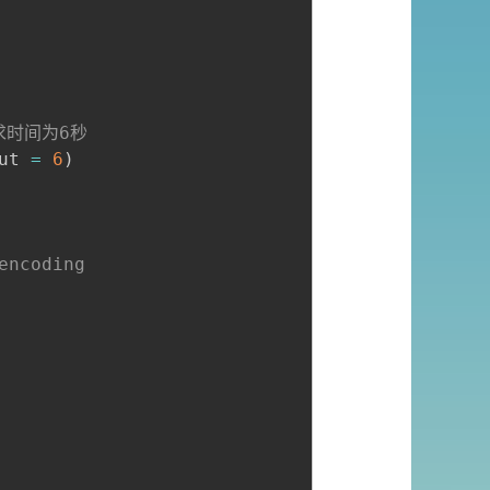
求时间为6秒
ut 
=
6
)
encoding