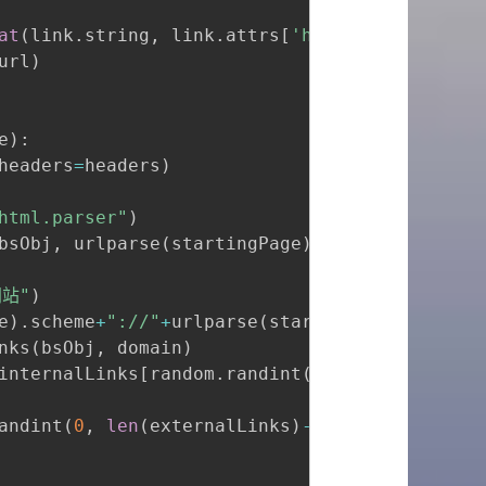
at
(
link
.
string
,
 link
.
attrs
[
'href'
]
)
url
)
e
)
:
headers
=
headers
)
html.parser"
)
bsObj
,
 urlparse
(
startingPage
)
.
netloc
)
站"
)
e
)
.
scheme
+
"://"
+
urlparse
(
startingPage
)
.
netloc

nks
(
bsObj
,
 domain
)
internalLinks
[
random
.
randint
(
0
,
len
(
internalLi
andint
(
0
,
len
(
externalLinks
)
-
1
)
]