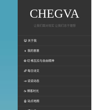
CHEGVA
让我们面对现实 让我们忠于理想
😺 关于我
👧 我的崽崽
✪ 切·格瓦拉与自由精神
🌈 每日诗文
📣 说说动态
☕ 博客时光
🤖 站点地图