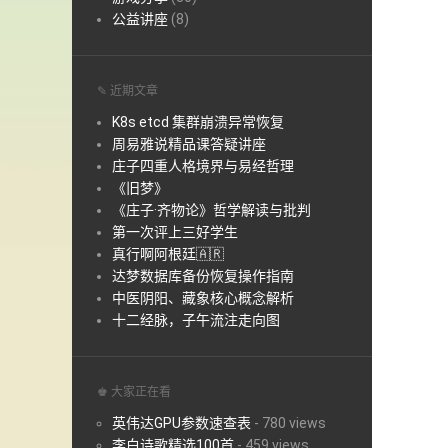
公益讲座
(8)
✎ 近期文章
K8s etcd 集群崩溃异常恢复
周易雅说精品课答疑讲座
庄子四重人格境界与易经哲理
《旧梦》
《庄子·齐物论》哲学解读与批判
第一次评上三好学生
真行啊阿根廷🇦🇷
达梦数据库备份恢复操作指南
中医阴阳、藏象核心概念解析
十二经脉，子午流注走向图
♚ 大家正在看
英伟达GPU参数速查表
-
780 views
李白诗歌精选100首
-
459 views