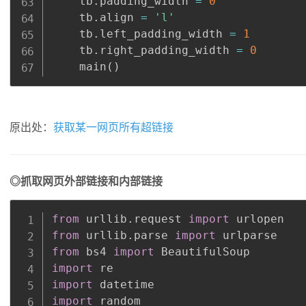
    tb
.
padding_width 
=
0
    tb
.
align 
=
'l'
    tb
.
left_padding_width 
=
1
    tb
.
right_padding_width 
=
0
    main
(
)
原出处：
获取某一网页所有超链接
◎抓取网页外部链接和内部链接
from
 urllib
.
request 
import
from
 urllib
.
parse 
import
from
 bs4 
import
import
import
import