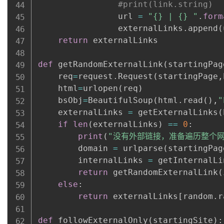
#print(link.string)
                url 
=
"{} | {} "
.
form
                externalLinks
.
append
(
return
 externalLinks

def
 getRandomExternalLink
(
startingPag
    req
=
request
.
Request
(
startingPage
,
    html
=
urlopen
(
req
)
    bsObj
=
BeautifulSoup
(
html
.
read
(
)
,
"
    externalLinks 
=
 getExternalLinks
(
if
len
(
externalLinks
)
==
0
:
print
(
"没有外部链接，准备遍历整个网
        domain 
=
 urlparse
(
startingPag
        internalLinks 
=
 getInternalLi
return
 getRandomExternalLink
(
else
:
return
 externalLinks
[
random
.
r
def
 followExternalOnly
(
startingSite
)
: