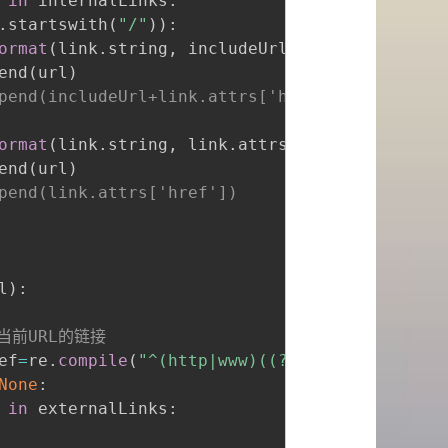
in
 internalLinks
:
.
startswith
(
"/"
)
)
:
ormat
(
link
.
string
,
 includeUrl
+
link
.
attrs
[
'hre
end
(
url
)
pend(includeUrl+link.attrs['href'])
ormat
(
link
.
string
,
 link
.
attrs
[
'href'
]
)
end
(
url
)
pend(link.attrs['href'])
l
)
:
当前URL的链接
ef
=
re
.
compile
(
"^(http|www)((?!"
+
excludeUrl
+
")
None
:
in
 externalLinks
: