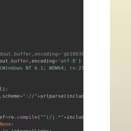
dout.buffer,encoding='gb18030')
out
.
buffer
,
encoding
=
'utf-8'
)
(Windows NT 6.1; WOW64; rv:23.0) Gecko/201001
l
)
:
.
scheme
+
"://"
+
urlparse
(
includeUrl
)
.
netloc

ef
=
re
.
compile
(
"^(/|.*"
+
includeUrl
+
")"
)
)
:
None
: