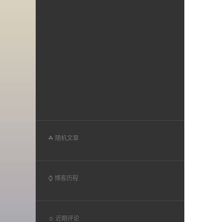
☘ 随机文章
⌚ 博客历程
☺ 近期评论