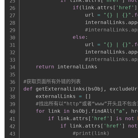
if
 link
.
attrs
[
'href'
]
not
if
(
link
.
attrs
[
'href'
]
                    url 
=
"{} | {}"
.
f
                    internalLinks
.
app
#internalLinks.ap
else
:
                    url 
=
"{} | {}"
.
f
                    internalLinks
.
app
#internalLinks.ap
return
 internalLinks

#获取页面所有外链的列表
def
 getExternalLinks
(
bsObj
,
 excludeUr
    externalLinks 
=
[
]
#找出所有以“http”或者“www”开头且不包含
for
 link 
in
 bsObj
.
findAll
(
"a"
,
 hr
if
 link
.
attrs
[
'href'
]
is
not
if
 link
.
attrs
[
'href'
]
not
#print(link)