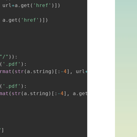
 url
+
a
.
get
(
'href'
)
]
)
 a
.
get
(
'href'
)
]
)
"/"
)
)
:
(
'.pdf'
)
:
rmat
(
str
(
a
.
string
)
[
:
-
4
]
,
 url
+
a
.
get
(
'href'
)
)
)
(
'.pdf'
)
:
mat
(
str
(
a
.
string
)
[
:
-
4
]
,
 a
.
get
(
'href'
)
)
)
"
]