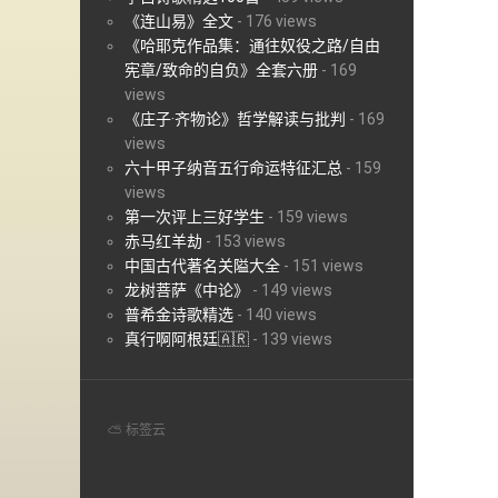
《连山易》全文
-
176 views
《哈耶克作品集：通往奴役之路/自由
宪章/致命的自负》全套六册
-
169
views
《庄子·齐物论》哲学解读与批判
-
169
views
六十甲子纳音五行命运特征汇总
-
159
views
第一次评上三好学生
-
159 views
赤马红羊劫
-
153 views
中国古代著名关隘大全
-
151 views
龙树菩萨《中论》
-
149 views
普希金诗歌精选
-
140 views
真行啊阿根廷🇦🇷
-
139 views
⛅ 标签云