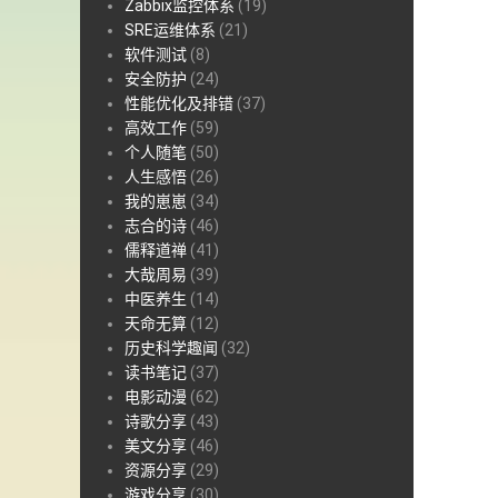
Zabbix监控体系
(19)
SRE运维体系
(21)
软件测试
(8)
安全防护
(24)
性能优化及排错
(37)
高效工作
(59)
个人随笔
(50)
人生感悟
(26)
我的崽崽
(34)
志合的诗
(46)
儒释道禅
(41)
大哉周易
(39)
中医养生
(14)
天命无算
(12)
历史科学趣闻
(32)
读书笔记
(37)
电影动漫
(62)
诗歌分享
(43)
美文分享
(46)
资源分享
(29)
游戏分享
(30)