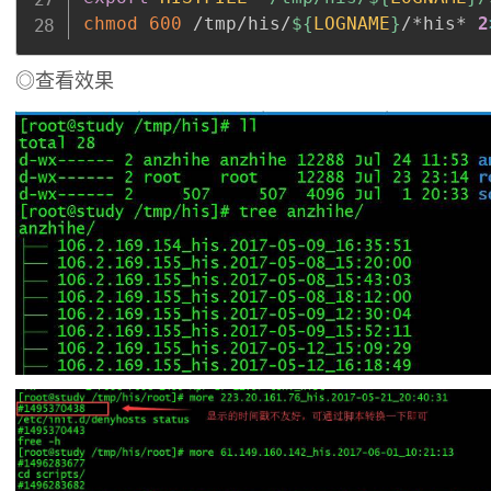
chmod
600
 /tmp/his/
${
LOGNAME
}
/*his* 
2
◎查看效果