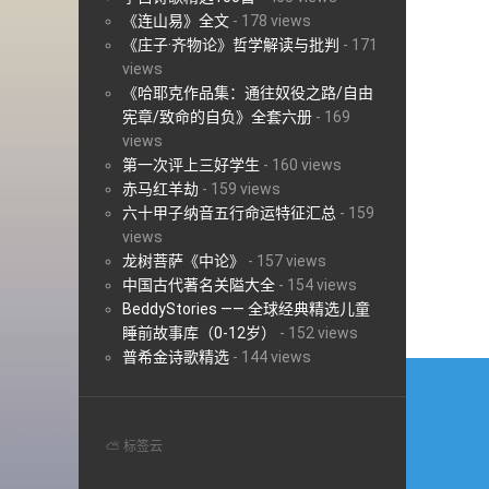
《连山易》全文
-
178 views
《庄子·齐物论》哲学解读与批判
-
171
views
《哈耶克作品集：通往奴役之路/自由
宪章/致命的自负》全套六册
-
169
views
第一次评上三好学生
-
160 views
赤马红羊劫
-
159 views
六十甲子纳音五行命运特征汇总
-
159
views
龙树菩萨《中论》
-
157 views
中国古代著名关隘大全
-
154 views
BeddyStories —— 全球经典精选儿童
睡前故事库（0-12岁）
-
152 views
普希金诗歌精选
-
144 views
文
章
导
⛅ 标签云