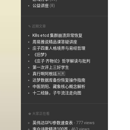
公益讲座
(8)
✎ 近期文章
K8s etcd 集群崩溃异常恢复
周易雅说精品课答疑讲座
庄子四重人格境界与易经哲理
《旧梦》
《庄子·齐物论》哲学解读与批判
第一次评上三好学生
真行啊阿根廷🇦🇷
达梦数据库备份恢复操作指南
中医阴阳、藏象核心概念解析
十二经脉，子午流注走向图
♚ 大家正在看
英伟达GPU参数速查表
-
777 views
李白诗歌精选100首
-
463 views