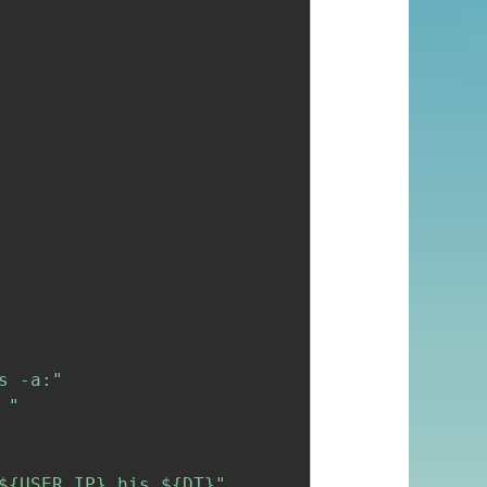
s -a:"
 "
${USER_IP}
_his.
${DT}
"