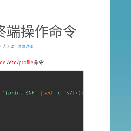
终端操作命令
414 人阅读 ·
隐藏边栏
ce /etc/profile
命令
Copy
全屏
收起
'{print $NF}'
|
sed
 -e 
's/[()]//g'
`