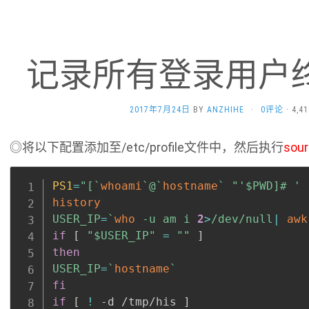
记录所有登录用户
2017年7月24日
BY
ANZHIHE
·
0评论
· 4,
◎将以下配置添加至/etc/profile文件中，然后执行
sour
PS1
=
"[
`
whoami
`
@
`
hostname
`
 "
'$PWD]# '
history
USER_IP
=
`
who
 -u am i 
2
>
/dev/null
|
awk
if
[
"
$USER_IP
"
=
""
]
then
USER_IP
=
`
hostname
`
fi
if
[
!
 -d /tmp/his 
]