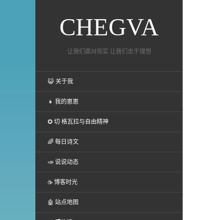
CHEGVA
让我们面对现实 让我们忠于理想
😺 关于我
👧 我的崽崽
✪ 切·格瓦拉与自由精神
🌈 每日诗文
📣 说说动态
☕ 博客时光
🤖 站点地图