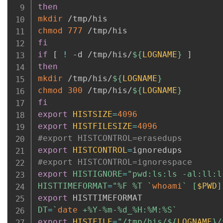
then
mkdir
chmod
777
fi
if
[
!
 -d /tmp/his/
${
LOGNAME
}
]
then
mkdir
 /tmp/his/
${
LOGNAME
}
chmod
300
 /tmp/his/
${
LOGNAME
}
fi
export
HISTSIZE
=
4096
export
HISTFILESIZE
=
4096
#export HISTCONTROL=erasedups
export
HISTCONTROL
=
#export HISTCONTROL=ignorespace
export
HISTIGNORE
=
"pwd:ls:ls -al:ll:l
HISTTIMEFORMAT
=
"%F %T 
`
whoami
`
 [
$PWD
]
export
DT
=
`
date
 +%Y-%m-%d_%H:%M:%S
`
export
HISTFILE
=
"/tmp/his/
${
LOGNAME
}
/