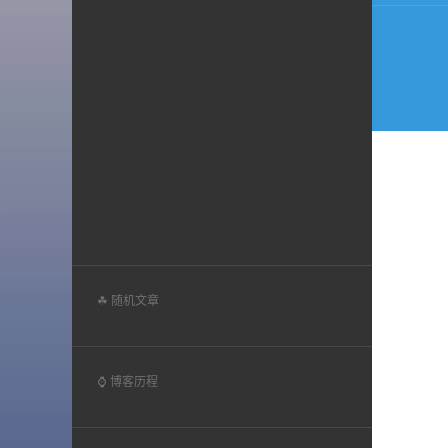
航
☘ 随机文章
⌚ 博客历程