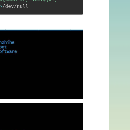
>
/dev/null