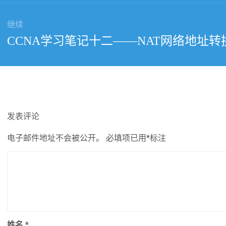
章：
继续
下
CCNA学习笔记十二——NAT网络地址转
篇
文
章：
发表评论
电子邮件地址不会被公开。
必填项已用
*
标注
姓名
*