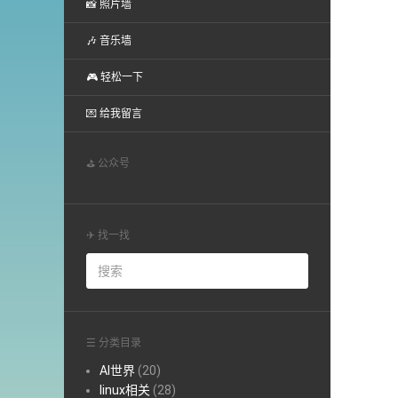
📸 照片墙
🎶 音乐墙
🎮 轻松一下
💌 给我留言
⛳ 公众号
✈ 找一找
☰ 分类目录
AI世界
(20)
linux相关
(28)