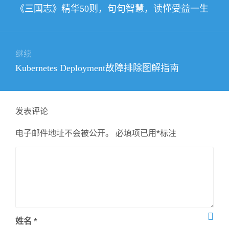
上
《三国志》精华50则，句句智慧，读懂受益一生
导
篇
航
文
章：
继续
下
Kubernetes Deployment故障排除图解指南
篇
文
章：
发表评论
电子邮件地址不会被公开。
必填项已用
*
标注
姓名
*