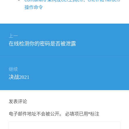
操作命令
文
上一
章
上
在线检测你的密码是否被泄露
导
篇
航
文
章：
继续
下
决战2021
篇
文
章：
发表评论
电子邮件地址不会被公开。
必填项已用
*
标注