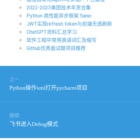
2022-2023美团技术年货合集
Python 高性能异步框架 Sanic
JWT实现refresh token与前端无感刷新
ChatGPT资料汇总学习
软件工程中常用英语词汇及缩写
Github优秀面试题项目推荐
文
上一
章
上
Python操作xml打开pycharm项目
导
篇
航
文
章：
继续
下
飞书进入Debug模式
篇
文