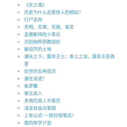
《天之道》
历史为什么总是惊人的相似？
行尸走肉
无明、无常、无我、皆苦
孟德斯鸠的十恶论
识别纳粹邪教组织
被诅咒的土地
溥天之下，莫非王土；率土之滨，莫非王臣真
意
处世的五种层次
谁在说谎？
鱼梦蝶
第五类人
多情的是人不是月
浅谈自由与爱国
上帝公式——欧拉恒等式！
我的修学计划