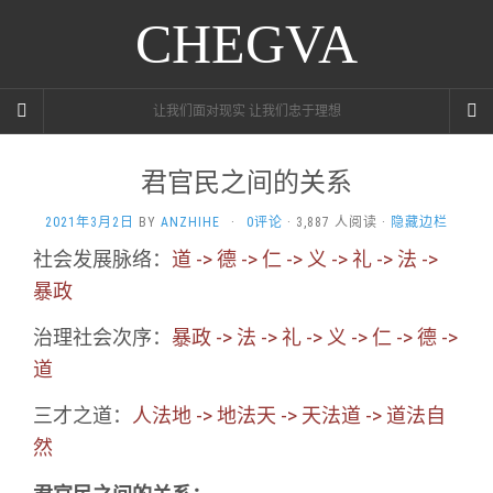
CHEGVA
让我们面对现实 让我们忠于理想
君官民之间的关系
2021年3月2日
BY
ANZHIHE
·
0评论
· 3,887 人阅读 ·
隐藏边栏
社会发展脉络：
道 -> 德 -> 仁 -> 义 -> 礼 -> 法 ->
暴政
治理社会次序：
暴政 -> 法 -> 礼 -> 义 -> 仁 -> 德 ->
道
三才之道：
人法地 -> 地法天 -> 天法道 -> 道法自
然