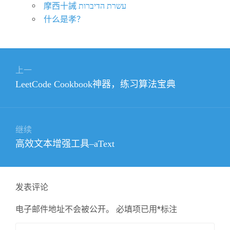
什么是孝？
文
上一
章
上
LeetCode Cookbook神器，练习算法宝典
导
篇
航
文
章：
继续
下
高效文本增强工具–aText
篇
文
章：
发表评论
电子邮件地址不会被公开。
必填项已用
*
标注