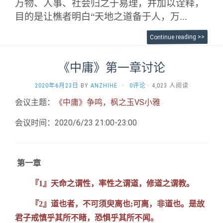
万物、人事、社会归之于易理，并加以诠释，
目的是让樵者明白“天地之道备于人，万...
Continue reading >>
《中庸》第一章讨论
2020年6月23日
BY
ANZHIHE
·
0评论
· 4,023 人阅读
会议主题：
《中庸》争鸣，枫之玉VS小雅
会议时间：2020/6/23 21:00-23:00
第一章
『1』天命之谓性，率性之谓道，修道之谓教。
『2』道也者，不可须臾离也;可离，非道也。是故
君子戒慎乎其所不睹，恐惧乎其所不闻。