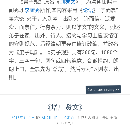
《弟子规》原名《
》，为清朝康熙年
训蒙文
间秀才
所作,其内容采用《
》“学而篇”
李毓秀
论语
第六条“弟子，入则孝，出则弟，谨而信，泛爱
众，而亲仁，行有余力，则以学文”的文义，列述
弟子在家、出外、待人、接物与学习上应该恪守
的守则规范。
后经清朝贾存仁修订改编，并改名
为《弟子规》。《弟子规》共有360句、1080个
字，三字一句，两句或四句连意，合辙押韵，朗
朗上口；全篇先为“总叙”，然后分为“入则孝、出
则...
Continue reading >>
《增广贤文》
2016年8月1日
BY
ANZHIHE
·
0评论
· 4,476 人阅读 · 最后更新:
2018/12/1