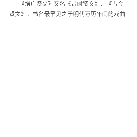
《增广贤文》又名《昔时贤文》、《古今
贤文》。书名最早见之于明代万历年间的戏曲
《牡丹亭》，据此可推知此书最迟写成于万历
年间。后来，经过明、清两代文人的不断增
补，才改成现在这个模样，称《增广昔时贤
文》，通称《增广贤文》。作者一直未见任何
书载，只知道清代同治年间儒生周希陶曾进行
过重订，很可能是民间创作的结晶。
《增广贤文》以有韵的谚语和文献佳句选
编而成，其内容十分广泛，从礼仪道德、典章
制度到风物典故、天文...
Continue reading >>