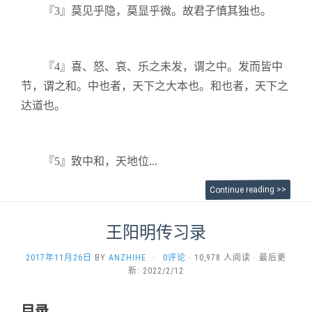
『3』莫见乎隐，莫显乎微。故君子慎其独也。
『4』喜、怒、哀、乐之未发，谓之中。发而皆中
节，谓之和。中也者，天下之大本也。和也者，天下之
达道也。
『5』致中和，天地位...
Continue reading >>
王阳明传习录
2017年11月26日
BY
ANZHIHE
·
0评论
· 10,978 人阅读 · 最后更
新: 2022/2/12
目录