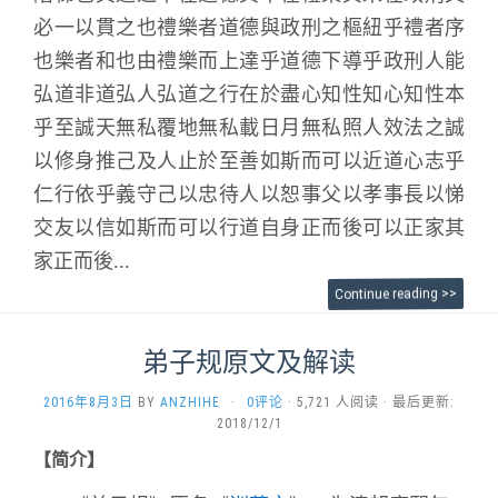
必一以貫之也禮樂者道德與政刑之樞紐乎禮者序
也樂者和也由禮樂而上達乎道德下導乎政刑人能
弘道非道弘人弘道之行在於盡心知性知心知性本
乎至誠天無私覆地無私載日月無私照人效法之誠
以修身推己及人止於至善如斯而可以近道心志乎
仁行依乎義守己以忠待人以恕事父以孝事長以悌
交友以信如斯而可以行道自身正而後可以正家其
家正而後...
Continue reading >>
弟子规原文及解读
2016年8月3日
BY
ANZHIHE
·
0评论
· 5,721 人阅读 · 最后更新:
2018/12/1
【简介】