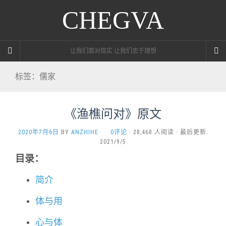
CHEGVA
让我们面对现实 让我们忠于理想
标签：儒家
《渔樵问对》原文
2020年7月6日
BY
ANZHIHE
·
0评论
· 28,468 人阅读 · 最后更新:
2021/9/5
目录：
简介
体与用
心与体