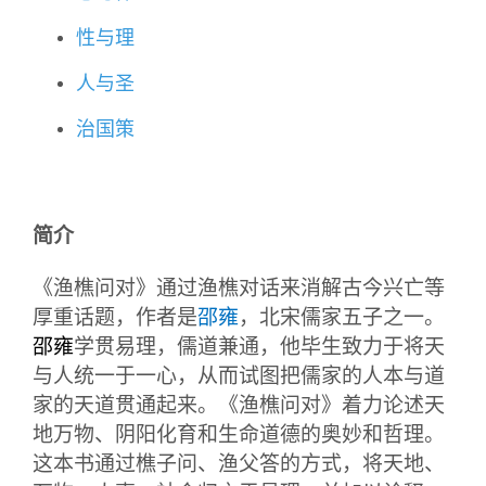
性与理
人与圣
治国策
简介
《渔樵问对》通过渔樵对话来消解古今兴亡等
厚重话题，作者是
邵雍
，北宋儒家五子之一。
邵雍
学贯易理，儒道兼通，他毕生致力于将天
与人统一于一心，从而试图把儒家的人本与道
家的天道贯通起来。《渔樵问对》着力论述天
地万物、阴阳化育和生命道德的奥妙和哲理。
这本书通过樵子问、渔父答的方式，将天地、