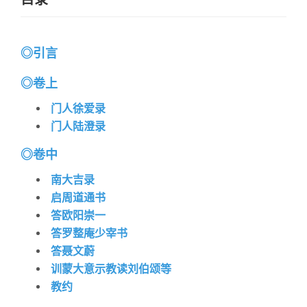
◎
引言
◎
卷上
门人徐爱录
门人陆澄录
◎
卷中
南大吉录
启周道通书
答欧阳崇一
答罗整庵少宰书
答聂文蔚
训蒙大意示教读刘伯颂等
教约