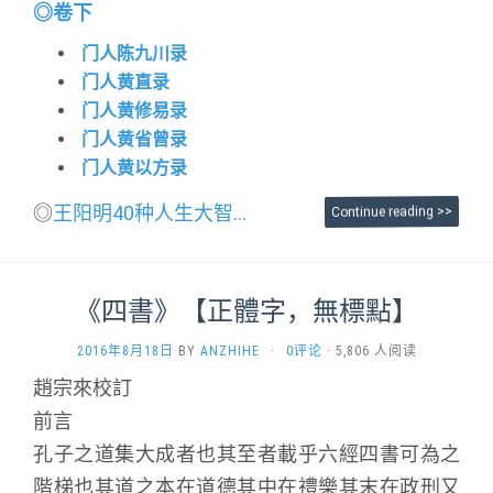
◎
卷下
门人陈九川录
门人黄直录
门人黄修易录
门人黄省曾录
门人黄以方录
◎
王阳明40种人生大智...
Continue reading >>
《四書》【正體字，無標點】
2016年8月18日
BY
ANZHIHE
·
0评论
· 5,806 人阅读
趙宗來校訂
前言
孔子之道集大成者也其至者載乎六經四書可為之
階梯也其道之本在道德其中在禮樂其末在政刑又