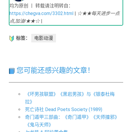
均为原创 丨 转载请注明转自：
https://chegva.com/3302.html
|
☆★★每天进步一点
点,加油!★★☆
|
标签：
电影动漫
您可能还感兴趣的文章！
《坏男孩联盟》《黑岩男孩》与《银泰杜梅
拉》
死亡诗社 Dead Poets Society (1989)
奇门遁甲三部曲：《奇门遁甲》《天师撞邪》
《鬼马天师》