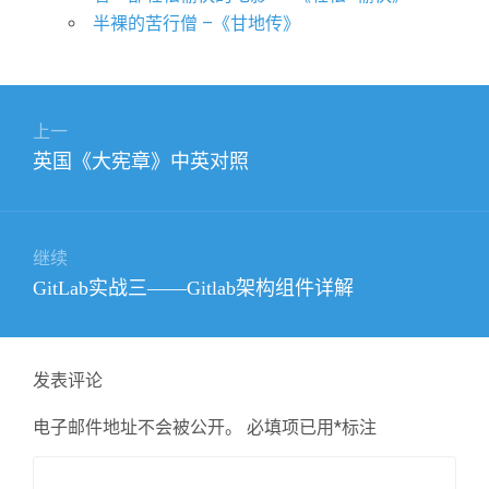
半裸的苦行僧 –《甘地传》
文
上一
章
上
英国《大宪章》中英对照
导
篇
航
文
章：
继续
下
GitLab实战三——Gitlab架构组件详解
篇
文
章：
发表评论
电子邮件地址不会被公开。
必填项已用
*
标注