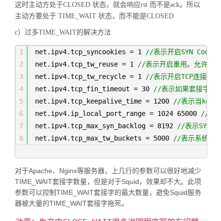
这时主动方处于
CLOSED
状态，就会响应
rst
而不是
ack
。所以
主动方要处于
TIME_WAIT
状态，而不能是
CLOSED
c）过多
TIME_WAIT的解决方法
1
net.ipv4.tcp_syncookies = 1
//表示开启SYN Coo
2
net.ipv4.tcp_tw_reuse = 1
//表示开启重用。允许将TI
3
net.ipv4.tcp_tw_recycle = 1
//表示开启TCP连接中T
4
net.ipv4.tcp_fin_timeout = 30
//表示如果套接字由本
5
net.ipv4.tcp_keepalive_time = 1200
//表示当kee
6
net.ipv4.ip_local_port_range = 1024 65000
//表
7
net.ipv4.tcp_max_syn_backlog = 8192
//表示SYN
8
net.ipv4.tcp_max_tw_buckets = 5000
//表示系统同时
对于Apache、Nginx等服务器，上几行的参数可以很好地减少
TIME_WAIT套接字数量，但是对于Squid，效果却不大。此项
参数可以控制TIME_WAIT套接字的最大数量，避免Squid服务
器被大量的TIME_WAIT套接字拖死。