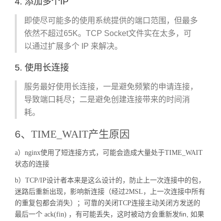
4. 添加多个IP
即使尽可能多的使用系统提供的端口范围，但最多
依然不超过65K。TCP Socket文件实在太多，可
以通过扩展多个 IP 来解决。
5. 使用长连接
服务最好使用长连接，一是避免频繁的申请连接，
导致端口耗尽；二是避免创建连接带来的时间消
耗。
6、
TIME_WAIT
产生原因
a）nginx
使用了短连接方式，可能会造成大量处于
TIME_WAIT
状态的连接
防止上一次连接中的包，
b）TCP/IP
设计者本来是这么设计的，
迷路后重新出现，影响新连接（经过
2MSL
，上一次连接中所有
可靠的关闭
主动关闭方发送的
的重复包都会消失）；
TCP
连接
最后一个
fin,
ack(fin)
，有可能丢失，这时被动方会重新发
如果